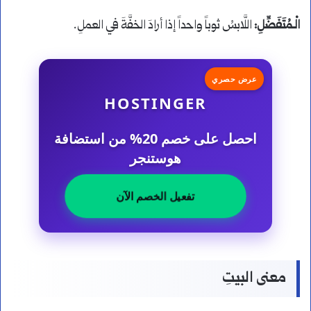
الْـمُتَفَضِّلِ:
اللَّابسُ ثوباً واحداً إذا أرادَ الخفَّةَ في العملِ.
عرض حصري
HOSTINGER
احصل على خصم 20% من استضافة
هوستنجر
تفعيل الخصم الآن
معنى البيتِ