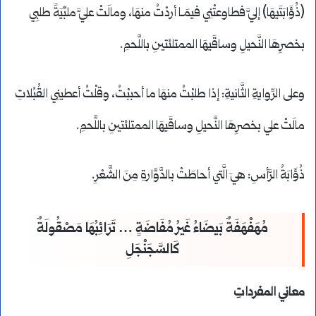
(ذُؤَابَتَيهَا) إليَّ فطاوعتْنِي فيمَـا أردْتُ منهَا، ومالَتْ عليَّ ملبِّيَةً طلبِي
بخصرِهَا النَّحيلِ وساقَيهَا الممتلئتينِ باللَّحمِ.
وعلى الرِّوايةِ الثَّانيةِ: إذا طلبْتُ منهَا ما أحببْتُ، وقلْتُ أعطينِي القُبُلاتِ
مالَتْ علي بخصرِهَا النَّحيلِ وساقَيهَا الممتلئتينِ باللَّحمِ.
ذُؤَابَةُ الرَّأسِ: هيَ الَّتي أحاطَتْ بالدَّوَّارةِ مِنَ الشَّعْرِ.
مُهَفْهَفَةٌ بَيضَاءُ غَيرُ مُفَاضَةٍ … تَرَائِبُهَا مَصْقُولَةٌ
كَالسَّجَنْجَلِ
معاني المفرداتِ