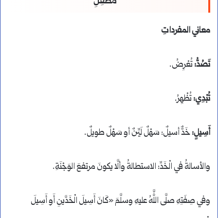
مُطْفِلِ
معاني المفرداتِ
تَصُدُّ:
تُعْرِضُ.
تُبْدِي:
تُظْهِرُ.
أَسِيلٍ:
خَدٌّ أسيلٌ: سَهْلٌ لَيِّنٌ أو سَهْلٌ طويلٌ.
والأسالةُ في الْخَدِّ: الاستطالةُ وألَّا يكونَ مرتفعَ الوَجْنَةِ.
وفي صِفَتِهِ صلَّى اللَّهُ عليهِ وسلَّمَ «كَانَ أَسِيلَ الْخَدَّينِ أَو أَسِيلَ