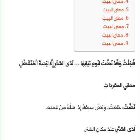
معنى البيتِ
معنى البيتِ
معنى البيتِ
معنى البيتِ
معنى البيتِ
معنى البيتِ
فَجْئْتُ وَقَدْ نَضَّتْ لِنَومٍ ثِيَابَهَا … لَدَى السِّتْرِ إِلَّا لِبْسَةَ الْمُتَفَضِّلِ
معاني المفرداتِ
نَضَّتْ:
خلعَتْ، ونضَّ سيفَهُ إذا سَلَّهُ مِنْ غِمدِهِ.
لَدَى السِّتْرِ:
عندَ مكانِ السِّترِ.