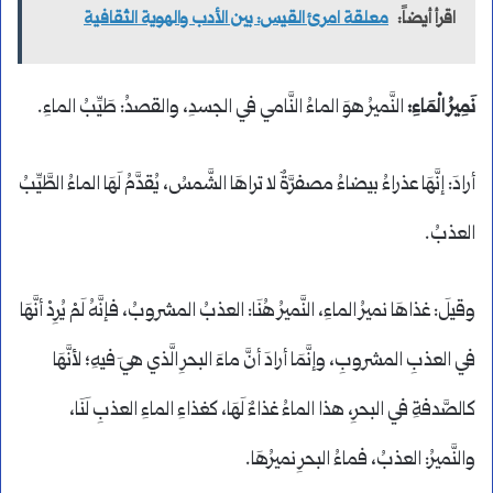
اقرأ أيضاً:
معلقة امرئ القيس: بين الأدب والهوية الثقافية
نَمِيرُ الْمَاءِ:
النَّميرُ هوَ الماءُ النَّامي في الجسدِ، والقصدُ: طَيِّبُ الماءِ.
أرادَ: إنَّهَا عذراءُ بيضاءُ مصفرَّةٌ لا تراهَا الشَّمسُ، يُقدَّمُ لَهَا الماءُ الطَّيِّبُ
العذبُ.
وقيلَ: غذاهَا نميرُ الماءِ، النَّميرُ هُنَا: العذبُ المشروبُ، فإنَّهُ لَمْ يُرِدْ أنَّهَا
في العذبِ المشروبِ، وإنَّمَا أرادَ أنَّ ماءَ البحرِ الَّذي هيَ فيهِ؛ لأنَّهَا
كالصَّدفةِ في البحرِ، هذا الماءُ غذاءٌ لَهَا، كغذاءِ الماءِ العذبِ لَنَا،
والنَّميرُ: العذبُ، فماءُ البحرِ نميرُهَا.