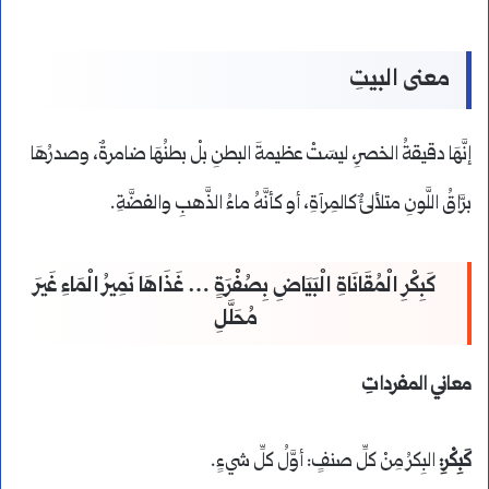
معنى البيتِ
إنَّهَا دقيقةُ الخصرِ، ليسَتْ عظيمةَ البطنِ بلْ بطنُهَا ضامرةٌ، وصدرُهَا
برَّاقُ اللَّونِ متلألئٌ كالمِرآةِ، أو كأنَّهُ ماءُ الذَّهبِ والفضَّةِ.
كَبِكْرِ الْمُقَانَاةِ الْبَيَاضِ بِصُفْرَةٍ … غَذَاهَا نَمِيرُ الْمَاءِ غَيرَ
مُحَلَّلِ
معاني المفرداتِ
كَبِكْرِ:
البِكرُ مِنْ كلِّ صنفٍ: أوَّلُ كلِّ شيءٍ.