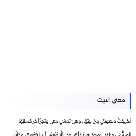
معنى البيتِ
أخرجْتُ محبوبتي مِنْ بيتِهَا، وهيَ تمشي معي وتجرُّ آخرَ كسائِهَا
المنقَّشِ وراءَنَا لتمحوَ بِهِ آثارَ أقدامِنَا لئلَّا يُقتفى أثرَنَا فيُعرفُ مكانُنَا.