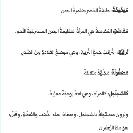
مُهَفْهَفَةٌ:
لطيفةُ الخصرِ ضامرةُ البطنِ.
مُفَاضَةٍ:
المُفاضةُ هيَ المرأةُ العظيمةُ البطنِ المسترخيةُ اللَّحمِ.
تَرَائِبُهَا:
التَّرائبُ جمعُ التَّريبةِ: وهيَ موضعُ القلادةِ مِنَ الصَّدرِ.
مَصْقُولَةٌ:
مَجْلُوَّةٌ متلألئةٌ.
كَالسَّجَنْجَلِ:
كالمرآةِ، وهيَ لغةٌ روميَّةٌ معرَّبةٌ.
ويُروى مصقولةٌ بالسَّجنجلِ، ومعناهُ: بماءِ الذَّهبِ والفضَّةِ، وقيلَ:
هوَ ماءُ الزَّعفرانِ.