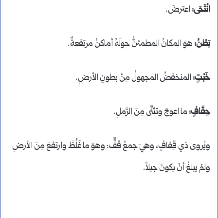
انْتَحَى:
اعترضَ.
بَطْنُ:
هوَ المكانُ المطمئنُّ حولَهُ أماكنُ مرتفعةٌ.
خَبْتٍ:
المنخفضُ المجهولُ مِنْ بطونِ الأرضِ.
حِقَافٍ:
ما اعوجَّ وتثنَّى مِنَ الرَّملِ.
ويُروى ذي قِفافٍ، وهيَ جمعُ قفٍّ: وهوَ ما غَلُظَ وارتفعَ مِنَ الأرضِ
ولمْ يبلغْ أنْ يكونَ جبلاً.