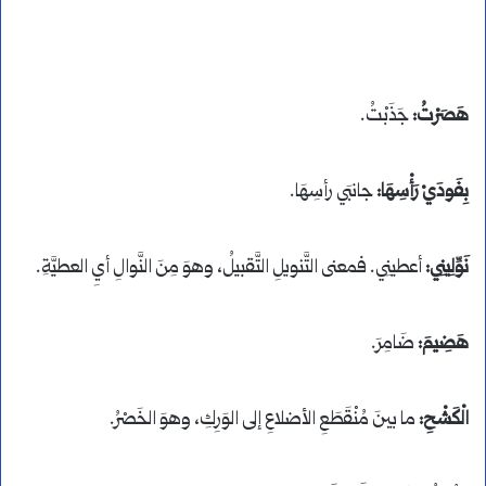
هَصَرْتُ:
جَذَبْتُ.
بِفَودَيْ رَأْسِهَا:
جانبَي رأسِهَا.
نَوِّلِينِي:
أعطينِي. فمعنى التَّنويلِ التَّقبيلُ، وهوَ مِنَ النَّوالِ أيِ العطيَّةِ.
هَضِيمَ:
ضَامِرَ.
الْكَشْحِ:
ما بينَ مُنْقَطَعِ الأضلاعِ إلى الوَرِكِ، وهوَ الخَصْرُ.