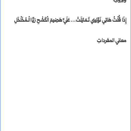
ويُروى:
إِذَا قُلْتُ هَاتِي نَوِّلِينِي تَـمَايَلَتْ… عَلَيَّ هَضِيمَ الْكَشْحِ رَيَّا الْـمُخَلْخَلِ
معاني المفرداتِ