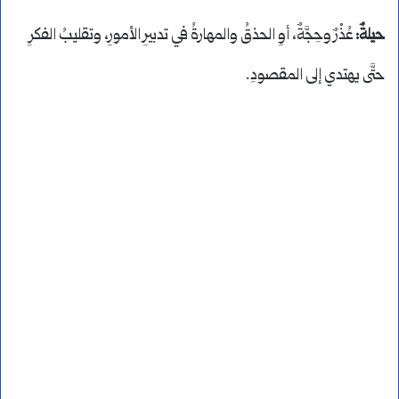
حيلةٌ:
عُذْرٌ وحِجَّةٌ، أوِ الحذقُ والمهارةُ في تدبيرِ الأمورِ، وتقليبُ الفكرِ
حتَّى يهتدي إلى المقصودِ.