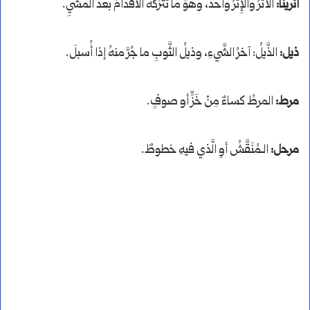
أثرينا:
الأَثرُ والإِثرُ واحدٌ، وهوَ ما تترُكُهُ الأقدامُ بعدَ المشيِ.
ذيل:
الذَّيلُ: آخرُ الشَّيءِ، وذيلُ الثَّوبِ ما جُرَّ منهُ إذا أُسبلَ.
مرط:
المرطُ كساءٌ مِنْ خَزٍّ أو صوفٍ.
مرحل:
الـمُنَقَّشُ أوِ الَّذي فيهِ خطوطٌ.