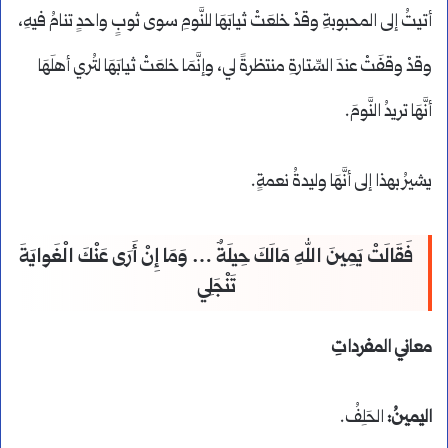
أتيتُ إلى المحبوبةِ وقدْ خلعَتْ ثيابَهَا للنَّومِ سوى ثوبٍ واحدٍ تنامُ فيهِ،
وقدْ وقفَتْ عندَ السِّتارةِ منتظرةً لي، وإنَّمَا خلعَتْ ثيابَهَا لتُري أهلَهَا
أنَّهَا تريدُ النَّومَ.
يشيرُ بهذا إلى أنَّهَا وليدةُ نعمةٍ.
فَقَالَتْ يَمِينَ اللهِ مَالَكَ حِيلَةٌ … وَمَا إِنْ أَرَى عَنْكَ الْغَوايَةَ
تَنْجَلِي
معاني المفرداتِ
اليمينُ:
الحَلِفُ.