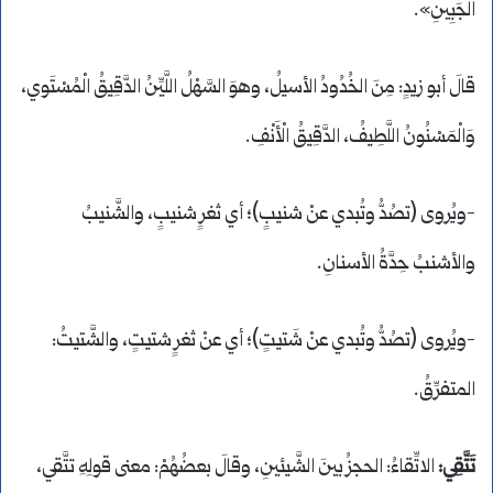
الْجَبِينِ».
قالَ أبو زيدٍ: مِنَ الخُدُودُ الأسيلُ، وهوَ السَّهْلُ اللَّيِّنُ الدَّقِيقُ الْمُسْتَوي،
وَالْمَسْنُونُ اللَّطِيفُ، الدَّقِيقُ الْأَنْفِ.
-ويُروى (تصُدُّ وتُبدي عنْ شنيبٍ)؛ أي ثغرٍ شنيبٍ، والشَّنيبُ
والأشنبُ حِدَّةُ الأسنانِ.
-ويُروى (تصُدُّ وتُبدي عنْ شَتيتٍ)؛ أي عنْ ثغرٍ شتيتٍ، والشَّتيتُ:
المتفرِّقُ.
تَتَّقِي:
الاتِّقاءُ: الحجزُ بينَ الشَّيئينِ، وقالَ بعضُهُمْ: معنى قولِهِ تتَّقي،