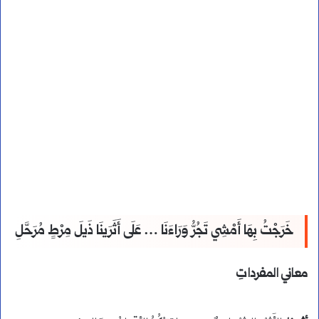
خَرَجْتُ بِهَا أَمْشِي تَجُرُّ وَرَاءَنَا … عَلَى أَثَرَينَا ذَيلَ مِرْطٍ مُرَحَّلِ
معاني المفرداتِ