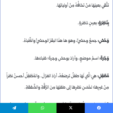
تتَّقي بعينِهَا مَنْ تخافُهُ مِنْ أوليائِهَا.
بِنَاظِرَةٍ:
بعينٍ ناظرةٍ.
وَحْشِ:
جمعُ وحشيٍّ، وهوَ ها هنَا البقرُ الوحشيُّ والظِّباءُ.
وَجْرَةَ:
اسمُ موضعٍ، وأرادَ بوحشِ وجرةَ؛ ظباءَهَا.
مُطْفِلِ:
هيَ الَّتي لَهَا طفلٌ ترضعُهُ، أرادَ الغزالَ. والمُطْفِلُ أحسنُ نظراً
مِنْ غيرِهَا؛ لحُسْنِ نظرِهَا إلى طفلِهَا مِنَ الرِّقَّةِ والشَّفقةِ.
قالَ الفرَّاءُ: لمْ يقلُ مُطفلةً؛ لأنَّ هذا لا يكونُ إلا للنِّساءِ؛ فصارَ عندَهُ
يسبوك
‫X
واتساب
تيلقرام