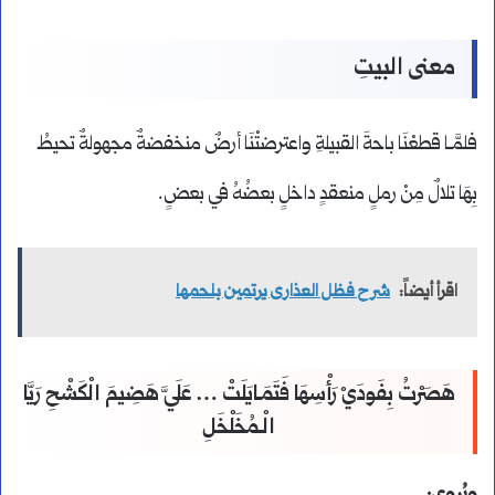
معنى البيتِ
فلمَّـا قطعْنَا باحةَ القبيلةِ واعترضتْنَا أرضٌ منخفضةٌ مجهولةٌ تحيطُ
بِهَا تلالٌ مِنْ رملٍ منعقدٍ داخلٍ بعضُهُ في بعضٍ.
اقرأ أيضاً:
شرح فظل العذارى يرتمين بلحمها
هَصَرْتُ بِفَودَيْ رَأْسِهَا فَتَمَـايَلَتْ … عَلَيَّ هَضِيمَ الْكَشْحِ رَيَّا
الْـمُخَلْخَلِ