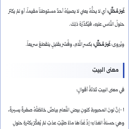
غَيرَ مُحَلَّلِ:
أي لا يحلُّهُ يعني لا يصيبُهُ أحدٌ مستوطناً مقيماً، أو لمْ يكثرْ
حلولُ النَّاسِ عليهِ، فيُكَدِّرُهُ ذلِكَ.
ويُروى:
غَيرَ مُحَلِّلِ:
بكسرِ اللَّامِ، وفُسِّرَ بقليلٍ ينقطعُ سريعاً.
معنى البيتِ
في معنى البيتِ ثلاثةُ أقوالٍ:
١ -إنَّ لونَ المحبوبةِ كلونِ بيضِ النَّعامِ بياضٌ خالطْتُهُ صفرةٌ يسيرةٌ،
وهيَ حسنةُ الغذاءِ؛ إذْ غَذَاهَا ماءٌ طيِّبٌ عذبٌ لمْ يُعَكَّرْ بكثرةِ حلولِ