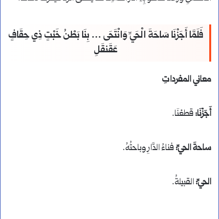
فَلَمَّا أَجَزْنَا سَاحَةَ الْحَيِّ وَانْتَحَى … بِنَا بَطْنُ خَبْتٍ ذِي حِقَافٍ
عَقَنقَلِ
معاني المفرداتِ
أَجَزْنَا:
قطعْنَا.
ساحةَ الحيِّ:
فناءُ الدَّارِ وباحتُهُ.
الحيِّ:
القبيلةُ.