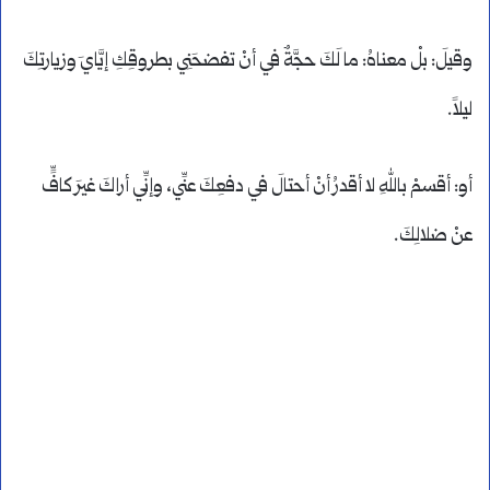
وقيلَ: بلْ معناهُ: ما لَكَ حجَّةٌ في أنْ تفضحَنِي بطروقِكِ إيَّايَ وزيارتِكَ
ليلاً.
أو: أقسمْ باللهِ لا أقدرُ أنْ أحتالَ في دفعِكَ عنِّي، وإنِّي أراكَ غيرَ كافٍّ
عنْ ضلالِكَ.