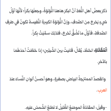
ذكرَ بعضُ أهلِ اللُّغةِ أنَّ البكرَ هاهنا اللُّؤلؤةُ، وجعلَهَا بكراً؛ لأنَّهَا أوَّلُ
شيءٍ يَخرجُ مِنَ الصَّدفِ، وإنَّ اللُّؤلؤةَ الكبيرةَ النَّفيسةَ تكونُ في طرفِ
الصَّدفةِ، فأوَّلُ ما تَشُقُّ تَخرجُ، فلذلِكَ سمِّيَتْ بِكراً.
الْمُقَانَاةِ:
الخلطُ، يُقالُ: قانيتُ بينَ الشَّيئينِ؛ إذا خلطْتُ أحدَهُمَا
بالآخرِ.
والقصدُ الممتزجةُ البياضِ بصفرةٍ، وهوَ أحسنُ ألوانِ النِّساءَ عندَ
العرب
ِ.
-وقيلَ: المقاناةُ الموضعُ الظَّليلُ لا تطلعُ الشَّمسُ عليهِ.