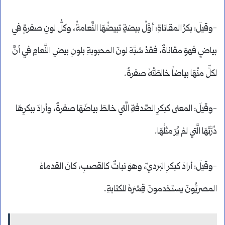
-وقيلَ: بكرُ المقاناةِ: أوَّلُ بيضةٍ تبيضُهَا النَّعامةُ، وكلُّ لونِ صفرةٍ في
بياضٍ فهوَ مقاناةٌ، فقدْ شبَّهَ لونَ المحبوبةِ بلونِ بيضِ النَّعامِ في أنَّ
لكلٍّ منْهَا بياضاً خالطَتْهُ صفرةٌ.
-وقيلَ: المعنى كبكرِ الصَّدفةِ الَّتي خالطَ بياضَهَا صفرةٌ، وأرادَ ببكرِهَا
دُرَّتَهَا الَّتي لمْ يُرَ مثلُهَا.
-وقيلَ: أرادَ كبكرِ البَرديِّ، وهوَ نباتٌ كالقصبِ، كانَ القدماءُ
المصريُّونَ يستخدمونَ قِشرَهُ للكتابةِ.