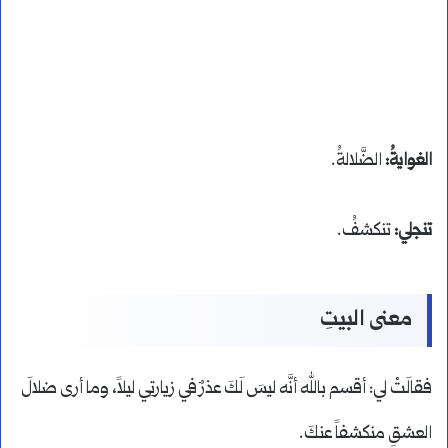
الغوايةُ:
الضَّلالةُ.
تنجلي:
تنكشفُ.
معنى البيتِ
فقالَتْ لي: أقسم بالله أنَّه ليسَ لَكَ عذرٌ في زيارتِي ليلاً، وما أرى ضلالَ
العشقِ منكشفاً عنكَ.