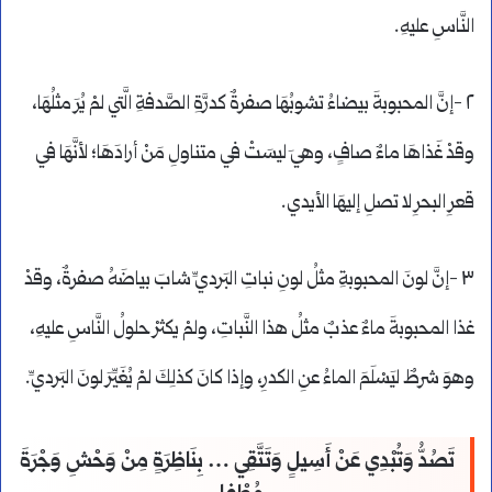
النَّاسِ عليهِ.
٢ -إنَّ المحبوبةَ بيضاءُ تشوبُهَا صفرةٌ كدرَّةِ الصَّدفةِ الَّتي لمْ يُرَ مثلُهَا،
وقدْ غَذاهَا ماءٌ صافٍ، وهيَ ليسَتْ في متناولِ مَنْ أرادَهَا؛ لأنَّهَا في
قعرِ البحرِ لا تصلِ إليهَا الأيدي.
٣ -إنَّ لونَ المحبوبةِ مثلُ لونِ نباتِ البَرديِّ شابَ بياضَهُ صفرةٌ، وقدْ
غذا المحبوبةَ ماءٌ عذبٌ مثلُ هذا النَّباتِ، ولمْ يكثرْ حلولُ النَّاسِ عليهِ،
وهوَ شرطٌ ليَسْلَمَ الماءُ عنِ الكدرِ، وإذا كانَ كذلِكَ لمْ يُغَيِّرَ لونَ البَرديِّ.
تَصُدُّ وَتُبْدِي عَنْ أَسِيلٍ وَتَتَّقِي … بِنَاظِرَةٍ مِنْ وَحْشِ وَجْرَةَ