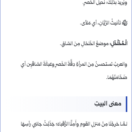
ويُريدُ بذلِكَ: نحيلَ الخَصرِ.
رَيَّا:
تأنيثُ الرَّيَّانِ، أي مَلأى.
الْـمُخَلْخَلِ:
موضعُ الخَلخالِ مِنَ السَّاقِ.
والعربُ تستحسنُ مِنَ المرأةِ دِقَّةَ الخَصرِ وعَبالَةَ السَّاقيِن أي
ضَخَامَتَهُمَا.
معنى البيتِ
لـمَّـا خرجْنَا مِنْ مَنزلِ القومِ وأَمِنَّا الرُّقباءَ؛ جَذَبْتُ جانبَي رأسِهَا