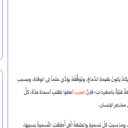
القلب
في
اللغة
واعه وأحكامه ومواضع
العربية
أغسطس 14, 2024
أسماء القلب في اللغة العربية
ُ يكونُ بقيمةِ الدِّماغِ، وتَوَقُّفُهُ يؤدِّي حتماً إلى الوفاةِ، وبسببِ
ةٌ غنيَّةٌ بالمفرداتِ؛ فإنَّ
العرب
َ أعطَوا للقلبِ أسماءً عدَّةً، كلُّ
 مشاعرِ الإنسانِ.
 وما سببُ كلِّ تسميةٍ والصِّفةُ الَّتي أُطلِقَتِ التَّسميةُ بسببِهَا،