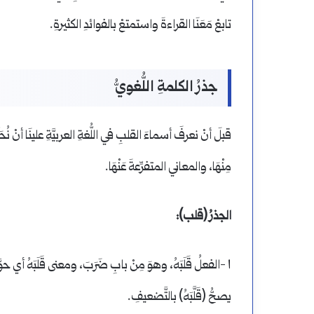
تابعْ مَعَنَا القراءةَ واستمتعْ بالفوائدِ الكثيرةِ.
جذرُ الكلمةِ اللُّغويُّ
قبلَ أنْ نعرفَ أسماءَ القلبِ في اللُّغةِ العربيَّةِ علينَا أنْ ن
مِنْهَا، والمعاني المتفرِّعةَ عَنْهَا.
الجذرُ (قلب):
١ -الفعلُ قَلَبَهُ، وهوَ مِنْ بابِ ضَرَبَ، ومعنى قَلَبَهُ أي حوَّل
يصحُّ (قَلَّبَهُ) بالتَّضعيفِ.