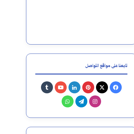
تابعنا على مواقع التواصل
فيسبوك
‫X
بينتيريست
لينكدإن
‫YouTube
انستقرام
تيلقرام
واتساب