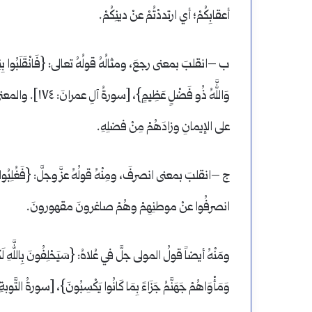
أعقابِكُمْ؛ أي ارتددْتُمْ عنْ دينِكُمْ.
ب –انقلبَ بمعنى رجعَ، ومثالُهُ قولُهُ تعالى: {فَانْقَلَبُوا بِنِعْمَةٍ 
وَاللَّهُ ذُو فَضْ
على الإيمانِ وزادَهُمْ مِنْ فضلِهِ.
انصرفُوا عنْ موطنِهِمْ وهُمْ صاغرونَ مقهورونَ.
ومَنْهُ أيضاً قولُ المولى جلَّ في عُلاهُ: {سَيَحْلِفُونَ بِاللَّهِ لَكُمْ إِذَا
وَمَأْوَاهُمْ جَهَنَّمُ جَزَاءً بِمَا كَانُوا يَكْسِبُونَ}، [سورةُ التَّوبةِ: ٩٥]. والمعنى: إذا انصرفْتُمْ إليهِمْ بعدَ غزوِكُ