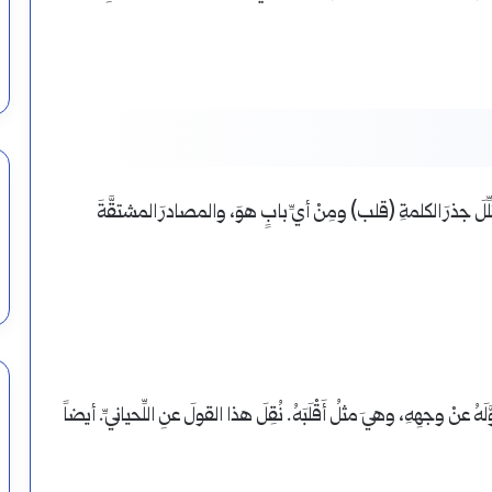
ُحَلِّلَ جذرَ الكلمةِ (قلب) ومِنْ أيِّ بابٍ هوَ، والمصادرَ المشتقَّةَ
َهُ عنْ وجهِهِ، وهيَ مثلُ أَقْلَبَهُ. نُقِلَ هذا القولَ عنِ اللِّحيانيِّ. أيضاً