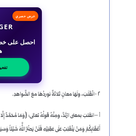
عرض حصري
GER
ه
تفعي
٢ -انْقَلَبَ، ولَهَا معانٍ ثلاثةٌ نوردُهَا معَ الشَّواهدِ.
أ –انقلبَ بمعنى ارْتَدَّ، ومِنْهُ قولُهُ تعالى: {وَمَا مُحَمَّدٌ إِلَّا رَسُو