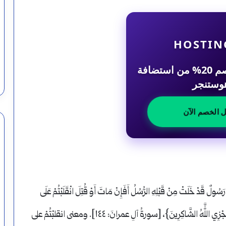
HOSTIN
احصل على خصم 20% من استضافة
وستنجر
ل الخصم الآن
لٌ قَدْ خَلَتْ مِنْ قَبْلِهِ الرُّسُلُ أَفَإِنْ مَاتَ أَوْ قُتِلَ انْقَلَبْتُمْ عَلَى
أَعْقَابِكُمْ وَمَنْ يَنْقَلِبْ عَلَى عَقِبَيْهِ فَلَنْ يَضُرَّ اللَّهَ شَيْئاً وَسَيَجْزِي اللَّهُ الشَّاكِرِينَ}، [سورةُ آلِ عمرانَ: ١٤٤]. ومعنى انقلبْتُمْ على