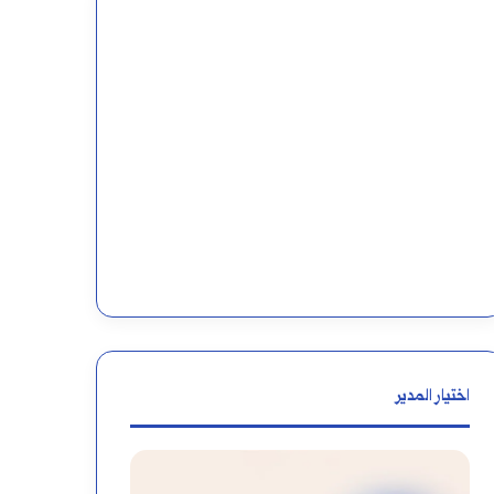
اختيار المدير
مواضع
اللام