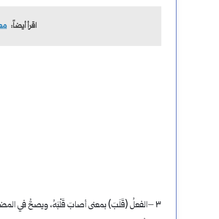
اقرأ أيضاً:
مع
٣ –الفعلُ (قَلَبَ) بمعنى أصابَ قَلْبَهُ، ويصحُّ في المضارعِ ضمُّ