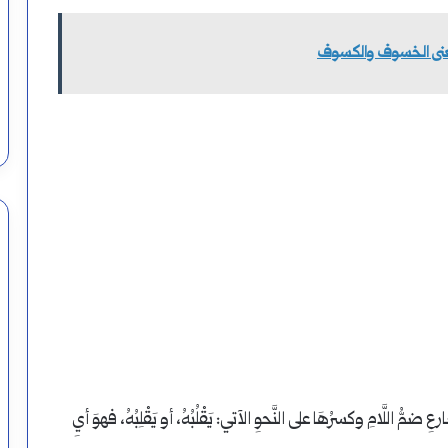
نى الخسوف والكسوف
 اللَّامِ وكسرُهَا على النَّحوِ الآتي: يَقْلُبُهُ، أو يَقْلِبُهُ، فهوَ أيِ