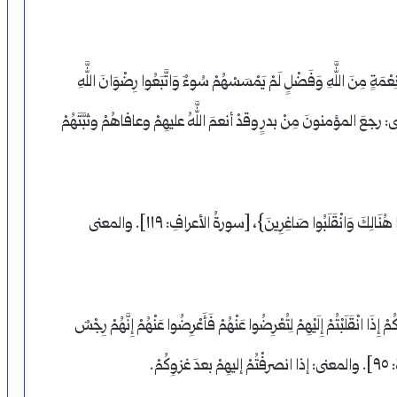
مِنَ اللَّهِ وَفَضْلٍ لَمْ يَمْسَسْهُمْ سُوءٌ وَاتَّبَعُوا رِضْوَانَ اللَّهِ
لٍ عَظِيمٍ}، [سورةُ آلِ عمرانَ: ١٧٤]. والمعنى: رجعَ المؤمنونَ مِنْ بدرٍ وقدْ أنعمَ اللَّهُ عليهِمْ وعافاهُمْ وثبَّتَهُمْ
ج –انقلبَ بمعنى انصرفَ، ومِنْهُ قولُهُ عزَّ وجلَّ: {فَغُلِبُوا هُنَالِكَ وَانْقَلَبُوا صَاغِرِينَ}، [سورةُ الأعرافِ: ١١٩]. والمعنى
 انْقَلَبْتُمْ إِلَيْهِمْ لِتُعْرِضُوا عَنْهُمْ فَأَعْرِضُوا عَنْهُمْ إِنَّهُمْ رِجْسٌ
مْ.