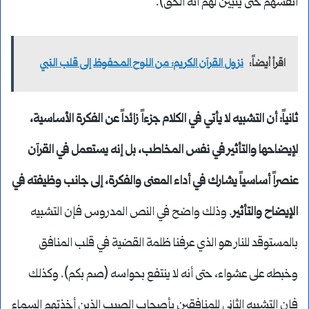
أنفسهم حتى يتبين لهم أنه الحق).
اقرأ أيضاً:
نزول القرآن الكريم: من اللوح المحفوظ إلى قلب النبي
ثانياً: أن التشبيه لا يأتي في الكلام جزءاً زائداً عن الفكرة الأساسية،
لإيضاحها والتأثير في نفس المخاطب، بل إنه يستعمل في القرآن
عنصراً أساسياً يشارك في أداء المعنى والفكرة، إلى جانب وظيفته في
الإيضاح والتأثير
. وذلك واضح في النص المدروس فإن التشبيه
بالمستوقد للنار هو الذي عرفنا ظلمة القضية في قلب المنافق
وخبطه على عشواء، حتى أنه لا ينتفع بحواسه (صم بكم). وكذلك
فإن التشبيه الثاني للمنافقين بأصحاب الصيب الذين أخذتهم السماء