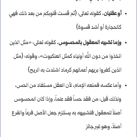
أو عقليان
، كقوله تعالى: (ثم قست قلوبكم من بعد ذلك فهي
كالحجارة أو أشد قسوة)
وإما تشبيه المعقول بالمحسوس
، كقوله تعالى: «مثل الذين
اتخذوا من دون الله أولياء كمثل العنكبوت»، وقوله: (مثل
الذين كفروا بربهم أعمالهم كرماد اشتدت به الريح)
وأما عكسه فمنعه الإمام، لأن العقل مستفاد من الحس،
ولذلك قيل: من فقد حساً فقد علماً، وإذا كان المحسوس
أصلاً للمعقول فتشبيهه به يستلزم جعل الأصل فرعاً والفرع
أصلاً، وهو غير جائز