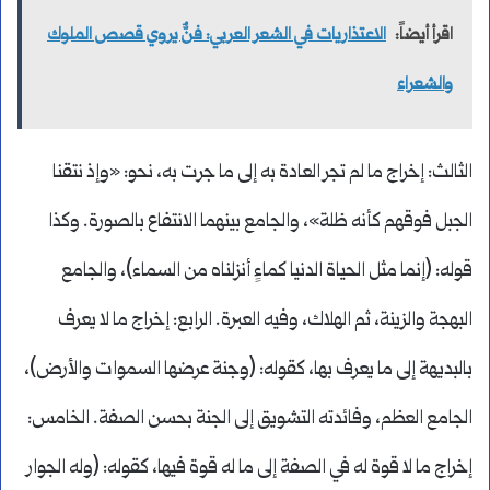
اقرأ أيضاً:
الاعتذاريات في الشعر العربي: فنٌّ يروي قصص الملوك
والشعراء
الثالث: إخراج ما لم تجر العادة به إلى ما جرت به، نحو: «وإذ نتقنا
الجبل فوقهم كأنه ظلة»، والجامع بينهما الانتفاع بالصورة. وكذا
قوله: (إنما مثل الحياة الدنيا كماءٍ أنزلناه من السماء)، والجامع
البهجة والزينة، ثم الهلاك، وفيه العبرة. الرابع: إخراج ما لا يعرف
بالبديهة إلى ما يعرف بها، كقوله: (وجنة عرضها السموات والأرض)،
الجامع العظم، وفائدته التشويق إلى الجنة بحسن الصفة. الخامس:
إخراج ما لا قوة له في الصفة إلى ما له قوة فيها، كقوله: (وله الجوار