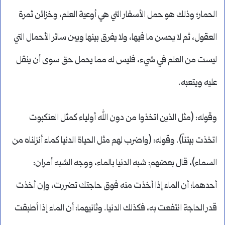
الحمار؛ وذلك هو حمل الأسفار التي هي أوعية العلم، وخزائن ثمرة
العقول، ثم لا يحسن ما فيها، ولا يفرق بينها وبين سائر الأحمال التي
ليست من العلم في شيء، فليس له مما يحمل حق سوى أن ينقل
عليه ويتعبه.
وقوله: (مثل الذين اتخذوا من دون الله أولياء كمثل العنكبوت
اتخذت بيتناً). وقوله: (واضرب لهم مثل الحياة الدنيا كماء أنزلناه من
السماء)، قال بعضهم: شبه الدنيا بالماء، ووجه الشبه أمران:
أحدهما: أن الماء إذا أخذت منه فوق حاجتك تضررت، وإن أخذت
قدر الحاجة انتفعت به، فكذلك الدنيا. وثانيهما: أن الماء إذا أطبقت