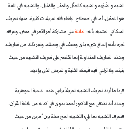
الشبَه والشِّبْهه والشبيه كالمثَل والمِثل والمَثيل، والتشبيه في اللغة
هو التمثيل. أما في اصطلاح البلغاء فله تعريفات كثيرة، منها: تعريف
السكاكي التشبيه بأنه:
الدلالة
على مشاركة أمر الأمر في معنى. وعرفه
غيره بأنه: إلحاق شيء بذي وصف في وصفه. وغير ذلك من تعاريف.
وهذه التعاريف المتداولة إنما تقتصر على تعريف التشبيه من حيث
بنيته، ولا تراعي فيه قيمته الفنية والغرض الذي يؤديه.
فإذا ما أردنا تعريف التشبيه تعريفاً يراعي هذه الناحية الجوهرية
وجدنا أننا تتلاقى مع الدكتور أحمد بدوي في كتابه من بلاغة القرآن،
فنعرف التشبيه بما يلي: التشبيه: لمح صلة بين أمرين من حيث