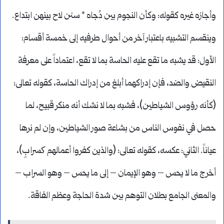
وأجازه غيره كقوله: وكأن النجوم بين دُجاه * سنن لاح بينهن ابتداع.
وينقسم التشبيه باعتبار آخر من أحوال طرفيه إلى خمسة أقسام:
الأول: قد يشبه ما تقع عليه الحاسة بما لا تقع، اعتماداً على معرفة
النقيض والضد، فإن إدراكهما أبلغ من إدراك الحاسة، كقوله تعالى:
(كأنه رؤوس الشياطين)، فشبه بما لا نشك أنه منكر قبيح، لما
حصل في نفوس الناس من بشاعة صور الشياطين، وإن لم نرها
عياناً. الثاني: عكسه، كقوله تعالى: (والذين كفروا أعمالهم کسرابٍ)،
أخرج ما لا يحس – وهو الإيمان – إلى ما يحس – وهو السراب –
والمعنى الجامع بطلان التوهم بين شدة الحاجة وعظم الفاقة.