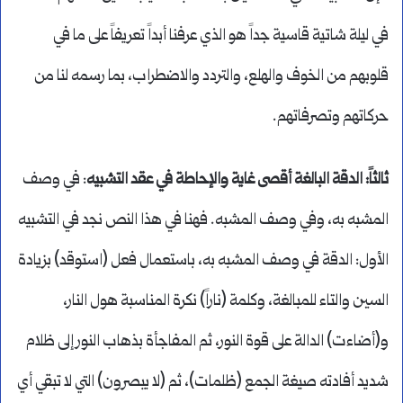
في ليلة شاتية قاسية جداً هو الذي عرفنا أبداً تعريفاً على ما في
قلوبهم من الخوف والهلع، والتردد والاضطراب، بما رسمه لنا من
حركاتهم وتصرفاتهم.
ثالثاً: الدقة البالغة أقصى غاية والإحاطة في عقد التشبيه
: في وصف
المشبه به، وفي وصف المشبه. فهنا في هذا النص نجد في التشبيه
الأول: الدقة في وصف المشبه به، باستعمال فعل (استوقد) بزيادة
السين والتاء للمبالغة، وكلمة (ناراً) نكرة المناسبة هول النار،
و(أضاءت) الدالة على قوة النور، ثم المفاجأة بذهاب النور إلى ظلام
شديد أفادته صيغة الجمع (ظلمات)، ثم (لا يبصرون) التي لا تبقي أي