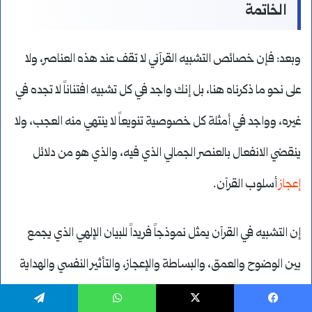
الخاتمة
وبعد: فإن خصائص التشبيه القرآني لا تقف عند هذه العناصر، ولا
على نحو ما ذكرناه هنا، بل إنك واجد في كل تشبيه افتناناً لا تجده في
غيره، وواجد في أمثلة كل خصوصية تنويعاً لا ينتهي منه العجب، ولا
ينقضي الانفعال بالعنصر الجمالي الذي فيه، والذي هو من دلائل
إعجاز
أسلوب القرآن.
إن التشبيه في القرآن يمثل نموذجاً فريداً للبيان الإلهي الذي يجمع
بين الوضوح والعمق، والبساطة والإعجاز، والتأثير النفسي والهداية
الروحية. فكل تشبيه قرآني يحمل في طياته معاني متعددة ودلالات
يسبوك
‫X
واتساب
تيلقرام