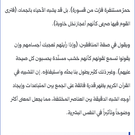
حمرٌ مستنفرة فرَّت من قسورة). بل قد يشبه الأحياء بالجماد: (فترى
القوم فيها صرعى كأنهم أعجاز نخل خاوية).
ويقول في صفة المنافقين: (وإذا رأيتهم تعجبك أجسامهم وإن
يقولوا تسمع لقولهم كأنهم خشب مسنّدة يحسبون كل صيحة
عليهم). وغير ذلك كثير يطول بنا بحثه واستيفاؤه. إن التشبيه في
القرآن الكريم يظهر قدرة فائقة على الجمع بين المتباعدات وإيجاد
أوجه الشبه الدقيقة بين العناصر المختلفة، مما يجعل المعنى أكثر
وضوحاً وتأثيراً في النفس البشرية.