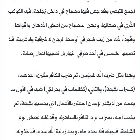
أجمع للتبصر، وقد جعل فيها مصباح في داخل زجاجة، فيه الكوكب
الدُّري في صفائها، ودهن المصباح من أصفى الأدهان وأقواها
وقوداً، لأنه من زيت شجر في أوسط الزجاج لا شرقية ولا غربية، فلا
تصيبها الشمس في أحد طرفي النهار بل تصيبها أعدل إصابة.
وهذا مثل ضربه الله للمؤمن، ثم ضرب للكافر مثلين: أحدهما:
(كسراب بقيعة)، والثاني: (كظلمات في بحر لجّي) شبه في الأول ما
يعمله من لا يقدر الإيمان المعتبر بالأعمال التي يحسبها بقيعة، ثم
يخيب أمله، بسراب يراه الكافر بالساهرة، وقد غلبه عطش يوم
القيامة، فيجيئه فلا يجده ماء، ويجد زبانية الله عنده، فيأخذونه