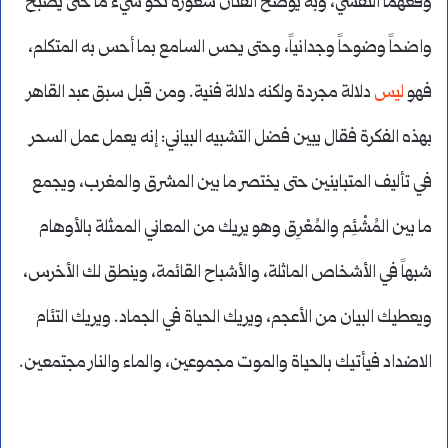
وقعهما النفسي، وبه يوضح الفنان شعوره نحو شيء ما حتى يصبح
واضحاً وضوحاً وجدانياً، وحتى يحس السامع بما أحس به المتكلم،
فهو
ليس
دلالة مجردة ولكنه دلالة فنية. ومن قبل سبق عبد القاهر
بهذه الفكرة فقال يبين فضل التشبيه البياني: إنه يعمل عمل السحر
في تأليف المتباينين حتى يختصر ما بين المشرق والمغرب، ويجمع
ما بين المُشْئِم والمُعْرِق وهو يريك من المعاني الممثلة بالأوهام
شبهاً في الأشخاص الماثلة، والأشباح القائمة، وينطق لك الأخرس،
ويعطيك البيان من الأعجم، ويريك الحياة في الجماد. ويريك التئام
الاضداد فيأتيك بالحياة والموت مجموعين، والماء والنار مجتمعين.