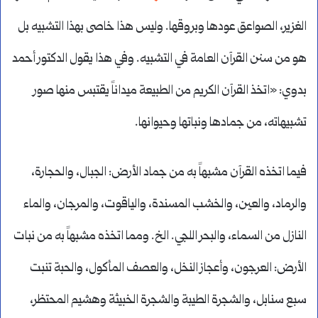
الغزير، الصواعق عودها وبروقها. وليس هذا خاصى بهذا التشبيه بل
هو من سنن القرآن العامة في التشبيه. وفي هذا يقول الدكتور أحمد
بدوي: «اتخذ القرآن الكريم من الطبيعة ميداناً يقتبس منها صور
تشبيهاته، من جمادها ونباتها وحيوانها.
فيما اتخذه القرآن مشبهاً به من جماد الأرض: الجبال، والحجارة،
والرماد، والعين، والخشب المسندة، والياقوت، والمرجان، والماء
النازل من السماء، والبحر اللجي. الخ. ومما اتخذه مشبهاً به من نبات
الأرض: العرجون، وأعجاز النخل، والعصف المأكول، والحبة تنبت
سبع سنابل، والشجرة الطيبة والشجرة الخبيثة وهشيم المحتظر،