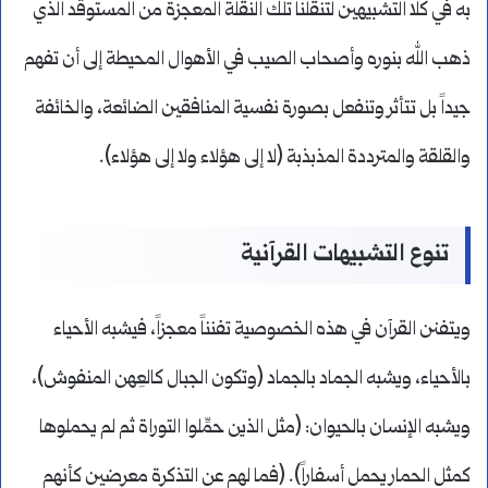
به في كلا التشبيهين لتنقلنا تلك النقلة المعجزة من المستوقد الذي
ذهب الله بنوره وأصحاب الصيب في الأهوال المحيطة إلى أن تفهم
جيداً بل تتأثر وتنفعل بصورة نفسية المنافقين الضائعة، والخائفة
والقلقة والمترددة المذبذبة (لا إلى هؤلاء ولا إلى هؤلاء).
تنوع التشبيهات القرآنية
ويتفنن القرآن في هذه الخصوصية تفنناً معجزاً، فيشبه الأحياء
بالأحياء، ويشبه الجماد بالجماد (وتكون الجبال كالعِهن المنفوش)،
ويشبه الإنسان بالحيوان: (مثل الذين حمِّلوا التوراة ثم لم يحملوها
كمثل الحمار يحمل أسفاراً). (فما لهم عن التذكرة معرضين كأنهم