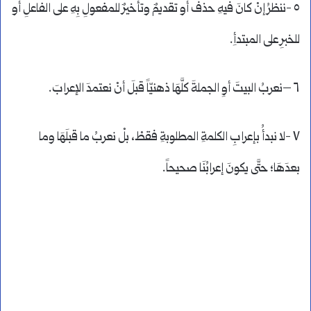
٥ -ننظرُ إنْ كانَ فيهِ حذفٌ أو تقديمٌ وتأخيرٌ للمفعولِ بِهِ على الفاعلِ أو
للخبرِ على المبتدأِ.
٦ –نعربُ البيتَ أوِ الجملةَ كلَّهَا ذهنيّاً قبلَ أنْ نعتمدَ الإعرابَ.
٧ -لا نبدأُ بإعرابِ الكلمةِ المطلوبةِ فقطْ، بلْ نعربُ ما قبلَهَا وما
بعدَهَا؛ حتَّى يكونَ إعرابُنَا صحيحاً.