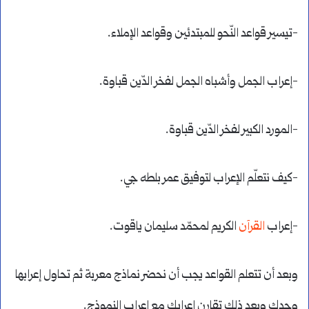
-تيسير قواعد النّحو للمبتدئين وقواعد الإملاء.
-إعراب الجمل وأشباه الجمل لفخر الدّين قباوة.
-المورد الكبير لفخر الدّين قباوة.
-كيف نتعلّم الإعراب لتوفيق عمر بلطه جي.
-إعراب
القرآن
الكريم لمحمّد سليمان ياقوت.
وبعد أن تتعلم القواعد يجب أن نحضر نماذج معربة ثم تحاول إعرابها
وحدك وبعد ذلك تقارن إعرابك مع إعراب النموذج.