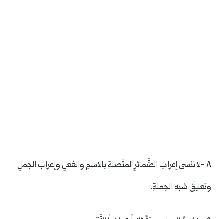
٨ -لا ننسى إعرابَ الضَّمائرِ المتَّصلةِ بالاسمِ والفعلِ وإعرابَ الجملِ
وتعليقَ شبهِ الجملةِ.