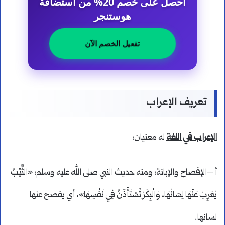
احصل على خصم 20% من استضافة
هوستنجر
تفعيل الخصم الآن
تعريف الإعراب
الإعراب في اللغة
له معنيان:
أ –الإفصاح والإبانة: ومنه حديث النبي صلى الله عليه وسلم: «الثَّيِّبُ
يُعْرِبُ عَنْهَا لِسَانُهَا، وَالْبِكْرُ تُسْتَأْذَنُ فِي نَفْسِهَا»، أي يفصح عنها
لسانها.