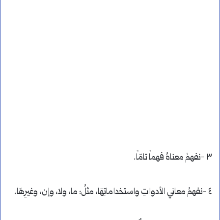
٣ -نفهمُ معناهُ فهماً تامّاً.
٤ -نفهمُ معاني الأدواتِ واستخداماتِهَا، مثلُ: ما، ولا، وإن، وغيرِهَا.