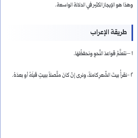
وهذا هو الإيجاز الكثير في الدلالة الواسعة.
طريقة الإعراب
١ –نتعلَّمُ قواعدَ النَّحوِ ونحفظُهَا.
٢ -نقرأُ بيتَ الشِّعرِ كاملاً، ونرى إنْ كانَ متَّصلاً ببيتٍ قبلَهُ أو بعدَهُ.