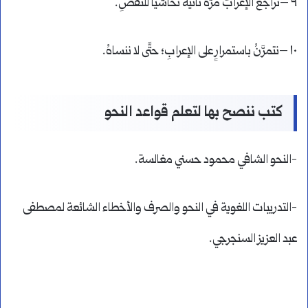
٩ –نراجعُ الإعرابَ مرَّةً ثانيةً تحاشياً للنَّقصِ.
١٠ –نتمرَّنُ باستمرارٍ على الإعرابِ؛ حتَّى لا ننساهُ.
كتب ننصح بها لتعلم قواعد النحو
-النحو الشافي محمود حسني مغالسة.
-التدريبات اللغوية في النحو والصرف والأخطاء الشائعة لمصطفى
عبد العزيز السنجرجي.