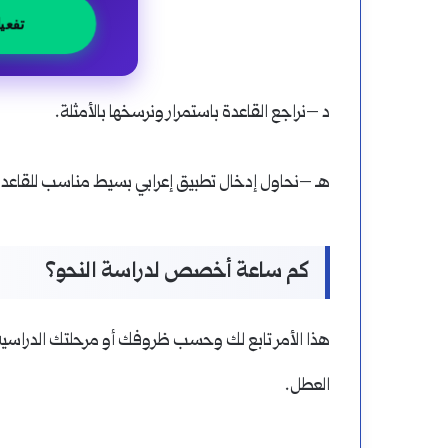
تفعي
د –نراجع القاعدة باستمرار ونرسخها بالأمثلة.
هـ –نحاول إدخال تطبيق إعرابي بسيط مناسب للقاعدة
كم ساعة أخصص لدراسة النحو؟
هذا الأمر تابع لك وحسب ظروفك أو مرحلتك الدراسية،
العطل.