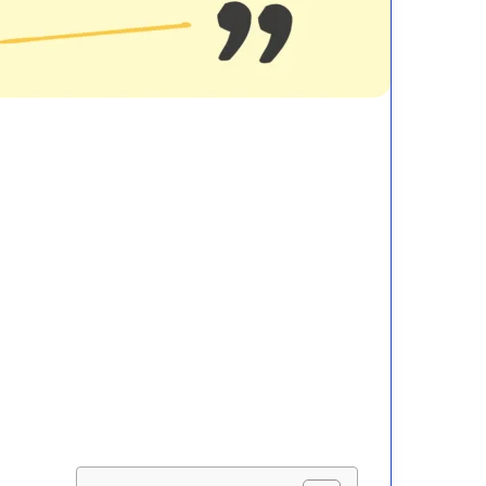
طة
كيف