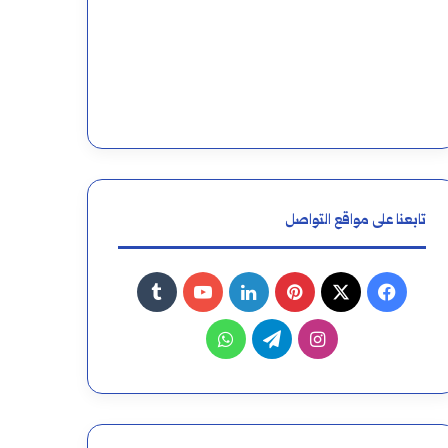
تابعنا على مواقع التواصل
فيسبوك
‫X
بينتيريست
لينكدإن
‫YouTube
انستقرام
تيلقرام
واتساب