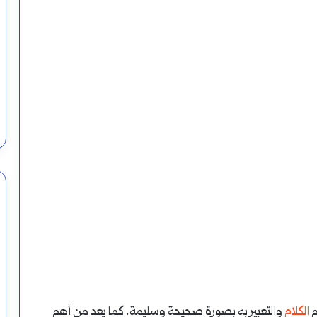
كلمة
فشرت
أغسطس 13, 2024
ور نفسي فيه؟
معنى كلمة فشرت
م
الكلام
والتعبير به بصورة صحيحة وسليمة. كما يعد من أهم