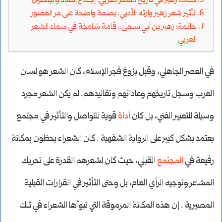
مكانة زهير في تاريخ الشعر العربي: إجماع النقاد والباحثين
تأثير شعر زهير وإرثه الأدبي: بصمة واضحة على مر العصور
خاتمة: زهير بن أبي سلمى.. قامة شامخة في سماء الشعر
العربي
في العصر الجاهلي، وقبل بزوغ فجر الإسلام، كان الشعر هو لسان
العرب وسجل تاريخهم وعاداتهم وتقاليدهم. لم يكن الشعر مجرد
وسيلة للتعبير الفني، بل كان
أداة
قوية للتواصل والتأثير في مجتمع
يعتمد بشكل كبير على الرواية الشفهية . كان الشعراء يحظون بمكانة
رفيعة في
المجتمع
القبلي، حيث كان لشعرهم القدرة على تحريك
المشاعر وتوجيه الرأي العام، بل وحتى التأثير في القرارات القبلية
المصيرية . إن هذه المكانة المرموقة التي تبوأها الشعراء في تلك