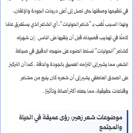
في تنقيحها وصقلها حتى تصل إلى أعلى درجات الجودة والإتقان،
ولهذا السبب لُقب بـ “شاعر الحوليات”، أي الشاعر الذي يستغرق عامًا
كاملًا في تهذيب قصيدته قبل أن يلقيها على الناس . إن شهرته
كشاعر “الحوليات” تسلط الضوء على منهجه الدقيق في صياغة
الشعر، مما يشير إلى التزامه العميق بالجودة والدقة . كما أن التركيز
على الصدق العاطفي يشير إلى أن شعره كان ينبع من مشاعر
وقناعات حقيقية، مما جعله أكثر أصالة وتأثيرًا .
موضوعات شعر زهير: رؤى عميقة في الحياة
والمجتمع