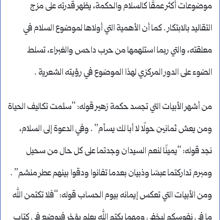
موضوعات أكثر عمقًا كالسلام والحكمة، يظهر قدرته على مزج
التقاليد بالابتكار . كما أن الأهمية التي أولاها لموضوع السلام في
معلقته، والتي ربما استلهمها من حرب داحس والغبراء، تسلط
الضوء على الدور المركزي لهذا الموضوع في رؤيته الشعرية .
من أشهر الأبيات التي تجسد حكمة زهير قوله: “سئمت تكاليف الحياة
ومن يعش ثمانين حولًا لا أبا لك يسأم” . وفي الدعوة إلى السلام،
نجد قوله: “يمينًا لنعم السيدان وجدتما على كل حال من سحيل
ومبرم تداركتما عبسًا وذبيان بعدما تفانوا ودقوا بينهم عطر منشم” .
ومن الأبيات التي تعكس إيمانه بيوم الحساب قوله: “فلا تكتمن الله
ما في نفوسكم ليخفى ومهما يكتم الله يعلم يؤخر فيوضع في كتاب