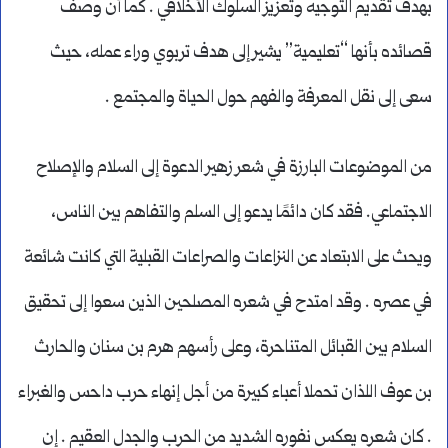
بهدف تقديم التوجيه وتعزيز السلوك الأخلاقي . كما أن وصف
قصائده بأنها “تعليمية” يشير إلى هدف تربوي وراء عمله، حيث
سعى إلى نقل المعرفة والفهم حول الحياة والمجتمع .
من الموضوعات البارزة في شعر زهير الدعوة إلى السلام والإصلاح
الاجتماعي. فقد كان دائمًا يدعو إلى السلم والتفاهم بين الناس،
ويحث على الابتعاد عن النزاعات والصراعات القبلية التي كانت شائعة
في عصره . وقد امتدح في شعره المصلحين الذين سعوا إلى تحقيق
السلام بين القبائل المتناحرة، وعلى رأسهم هرم بن سنان والحارث
بن عوف اللذان تحملا أعباء كبيرة من أجل إنهاء حرب داحس والغبراء
. كان شعره يعكس نفوره الشديد من الحرب والجدل العقيم . إن