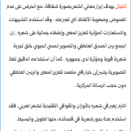
الخيال
بهدف إبراز معاني الشعر بصورة شفافة، مع الحرص على عدم
الغموض وصعوبة الألفاظ التي تعبر عنه . وقد استخدم التشبيهات
والاستعارات المؤثرة لتعزيز المعنى وإضفاء جمالية على شعره . إن
الجمع بين الصدق العاطفي والتصوير الحسي الحيوي خلق تجربة
شعرية قوية ومؤثرة لدى جمهوره . كما أن استخدامه الدقيق للغة
التصويرية يشير إلى خيار فني متعمد لتعزيز المعنى والرنين العاطفي
دون حجب الرسالة المركزية .
التزم زهير في شعره بالأوزان والقوافي التقليدية للشعر العربي. فقد
استخدم عدة بحور شعرية في قصائده، منها الطويل والبسيط