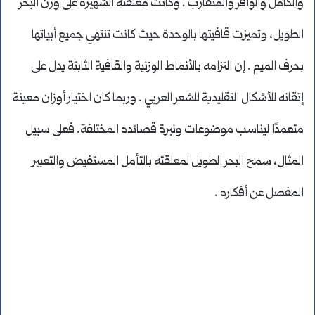
والكامل والوافر والمتقارب . وكانت معلقته الشهيرة على وزن البحر
الطويل، وتميزت قافيتها بالوحدة حيث كانت تنتهي جميع أبياتها
بحرف الميم . إن التزامه بالأنماط الوزنية والقافية الثابتة يدل على
إتقانه للأشكال التقليدية للشعر العربي . وربما كان اختيار أوزان معينة
متعمدًا ليناسب موضوعات ونبرة قصائده المختلفة. فعلى سبيل
المثال، سمح البحر الطويل لمعلقته بالتأمل المستفيض والتعبير
المفصل عن أفكاره .