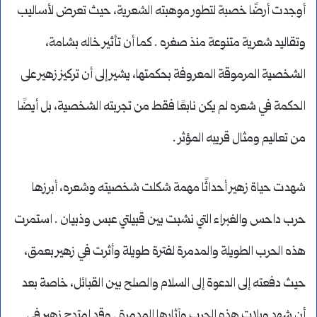
أوجدت أرضًا خصبة لتطور موهبته الشعرية، حيث تعرض لأساليب
وتقاليد شعرية متنوعة منذ صغره . كما أن تأثير خاله بشامة،
الشخصية المرموقة المعروفة بحكمتها، يشير إلى أن تركيز زهير على
الحكمة في شعره لم يكن نابعًا فقط من تجربته الشخصية، بل أيضًا
من تعاليم ومثال قريبه المؤثر .
شهدت حياة زهير أحداثًا مهمة شكلت شخصيته وشعره، أبرزها
حرب داحس والغبراء التي نشبت بين قبيلتي عبس وذبيان . استمرت
هذه الحرب الطويلة والمدمرة لفترة طويلة وأثرت في زهير بعمق،
حيث دفعته إلى الدعوة إلى السلام والصلح بين القبائل، خاصة بعد
أن شهد ويلات هذه الحرب وآثارها المدمرة . وقد امتدح زهير في