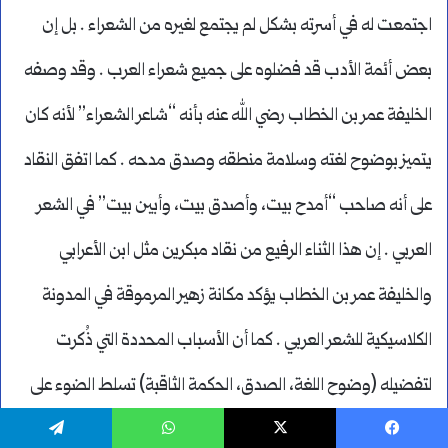
اجتمعت له في أسرته بشكل لم يجتمع لغيره من الشعراء . بل إن
بعض أئمة الأدب قد فضلوه على جميع شعراء العرب . وقد وصفه
الخليفة عمر بن الخطاب رضي الله عنه بأنه “شاعر الشعراء” لأنه كان
يتميز بوضوح لغته وسلامة منطقه وصدق مدحه . كما اتفق النقاد
على أنه صاحب “أمدح بيت، وأصدق بيت، وأبين بيت” في الشعر
العربي . إن هذا الثناء الرفيع من نقاد مبكرين مثل ابن الأعرابي
والخليفة عمر بن الخطاب يؤكد مكانة زهير المرموقة في المدونة
الكلاسيكية للشعر العربي . كما أن الأسباب المحددة التي ذُكرت
لتفضيله (وضوح اللغة، الصدق، الحكمة الثاقبة) تسلط الضوء على
الصفات التي كانت الأكثر تقديرًا في الشعر العربي في ذلك الوقت .
يسبوك
‫X
واتساب
تيلقرام