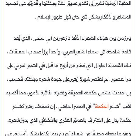
الحقبة الزمنية تشير إلى تقدير عميق للغة وبلاغتها وقدرتها على تجسيد
المشاعر والأفكار بشكل فني حتى قبل ظهور الإسلام .
يبرز من بين هؤلاء الشعراء الأفذاذ زهير بن أبي سلمى، الذي يُعد
قامة شامخة في سماء الشعر العربي، وأحد أبرز أصحاب المعلقات،
تلك القصائد الطوال التي تعتبر من أروع ما قيل في الشعر العربي على
مر العصور . لم تقتصر شهرة زهير على جودة شعره وبلاغته فحسب،
بل امتدت لتشمل حكمته العميقة ونظرته الثاقبة للأمور، مما أكسبه
لقب “شاعر
الحكمة
” في العصر الجاهلي . إن تصنيف زهير كشاعر
حكمة يدل على الاعتراف بالعمق الفكري والأخلاقي الذي يميز شعره،
وهو ما يجعله مختلفًا عن شعراء آخرين ربما ركزوا بشكل أساسي على