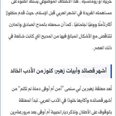
حربية أو رومانسية . هذا الاختلاف الموضوعي يسلط الضوء على
مساهمته الفريدة في الشعر العربي قبل الإسلام، حيث قدم منظورًا
أكثر تأملًا ووعيًا اجتماعيًا . كما أن سمعته بالمدح الصادق والمتزن
تتناقض مع الأشكال المبالغ فيها من المديح التي كانت شائعة في
ذلك العصر .
أشهر قصائد وأبيات زهير: كنوز من الأدب الخالد
تُعد معلقة زهير بن أبي سلمى “أمن أم أوفى دمنة لم تكلم” من
أشهر قصائده وأكثرها خلودًا في الأدب العربي. تبدأ المعلقة
بالوقوف على الأطلال وتذكر ديار الحبيبة أم أوفى بعد مرور عشرين