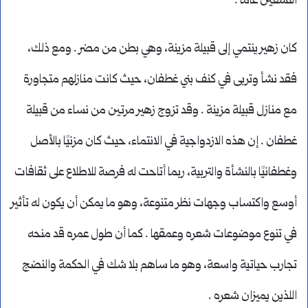
التسعين عامًا .
كان زهير ينتمي إلى قبيلة مزينة، وهي بطن من مضر . ومع ذلك،
فقد نشأ وتربى في كنف بني غطفان، حيث كانت منازلهم متجاورة
مع منازل قبيلة مزينة . وقد تزوج زهير مرتين من نساء من قبيلة
غطفان . إن هذه الازدواجية في الانتماء، حيث كان مزنيًا بالأصل
وغطفانيًا بالنشأة والتربية، ربما أتاحت له فرصة للاطلاع على ثقافات
أوسع واكتساب وجهات نظر متنوعة، وهو ما يمكن أن يكون له تأثير
في تنوع موضوعات شعره وعمقها . كما أن طول عمره قد منحه
تجارب حياتية واسعة، وهو ما ساهم بلا شك في الحكمة والنضج
اللذين يميزان شعره .