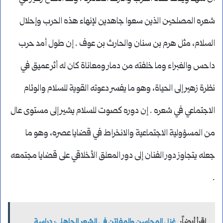
شعره المصلحين الذين سعوا جاهدين لإنهاء هذه الحرب وإحلال
السلام، مثل هرم بن سنان والحارث بن عوف . إن طول أمد حرب
داحس والغبراء وما خلفته من دمار ومعاناة كان له أثر عميق في
نظرة زهير إلى الحياة، وهو ما يفسر دعوته القوية للسلام والوئام
الاجتماعي في شعره . إن دوره كصوت للسلام يشير إلى مستوى عال
من المسؤولية الاجتماعية والانخراط في قضايا عصره، وهو ما
جعله يتجاوز دور الفنان إلى دور المعلق الأخلاقي على قضايا مجتمعه
.
اقرأ أيضاً:
غزل المحاسن والمفاتن في الشعر الجاهلي: دراسة