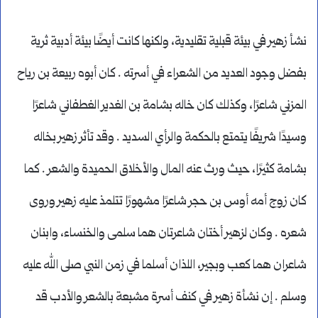
نشأ زهير في بيئة قبلية تقليدية، ولكنها كانت أيضًا بيئة أدبية ثرية
بفضل وجود العديد من الشعراء في أسرته . كان أبوه ربيعة بن رياح
المزني شاعرًا، وكذلك كان خاله بشامة بن الغدير الغطفاني شاعرًا
وسيدًا شريفًا يتمتع بالحكمة والرأي السديد . وقد تأثر زهير بخاله
بشامة كثيرًا، حيث ورث عنه المال والأخلاق الحميدة والشعر . كما
كان زوج أمه أوس بن حجر شاعرًا مشهورًا تتلمذ عليه زهير وروى
شعره . وكان لزهير أختان شاعرتان هما سلمى والخنساء، وابنان
شاعران هما كعب وبجير، اللذان أسلما في زمن النبي صلى الله عليه
وسلم . إن نشأة زهير في كنف أسرة مشبعة بالشعر والأدب قد