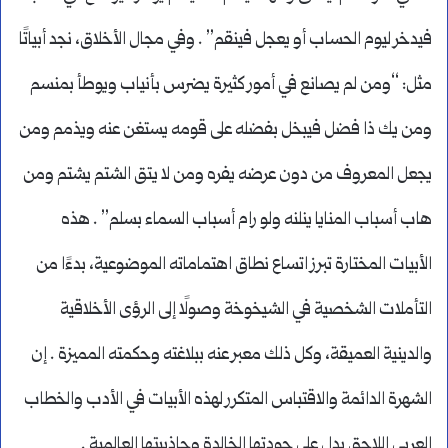
فيدخر ليوم الحساب أو يعجل فينقم” . وفي مجال الأخلاق، نجد أبياتًا
مثل: “ومن لم يصانع في أمور كثيرة يضرس بأنياب ويوطأ بمنسم
ومن يك ذا فضل فيبخل بفضله على قومه يستغن عنه ويذمم ومن
يجعل المعروف من دون عرضه يفره ومن لا يتق الشتم يشتم ومن
هاب أسباب المنايا ينلنه ولو رام أسباب السماء بسلم” . هذه
الأبيات المختارة تبرز اتساع نطاق اهتماماته الموضوعية، بدءًا من
التأملات الشخصية في الشيخوخة وصولًا إلى الرؤى الأخلاقية
والدينية العميقة، وكل ذلك معبر عنه ببلاغته وحكمته المميزة . إن
الشهرة الدائمة والاقتباس المتكرر لهذه الأبيات في الأدب والخطاب
العربي اللاحق يدل على جودتها الخالدة وجاذبيتها العالمية .