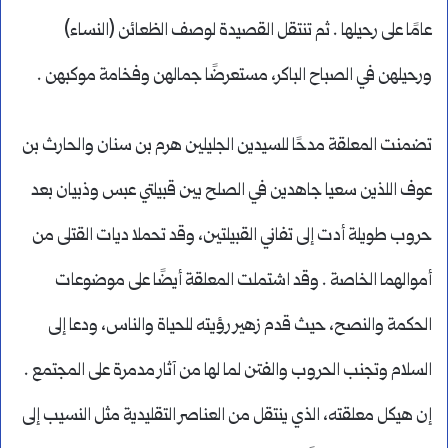
عامًا على رحيلها . ثم تنتقل القصيدة لوصف الظعائن (النساء)
ورحيلهن في الصباح الباكر، مستعرضًا جمالهن وفخامة موكبهن .
تضمنت المعلقة مدحًا للسيدين الجليلين هرم بن سنان والحارث بن
عوف اللذين سعيا جاهدين في الصلح بين قبيلتي عبس وذبيان بعد
حروب طويلة أدت إلى تفاني القبيلتين، وقد تحملا ديات القتلى من
أموالهما الخاصة . وقد اشتملت المعلقة أيضًا على موضوعات
الحكمة والنصح، حيث قدم زهير رؤيته للحياة والناس، ودعا إلى
السلام وتجنب الحروب والفتن لما لها من آثار مدمرة على المجتمع .
إن هيكل معلقته، الذي ينتقل من العناصر التقليدية مثل النسيب إلى