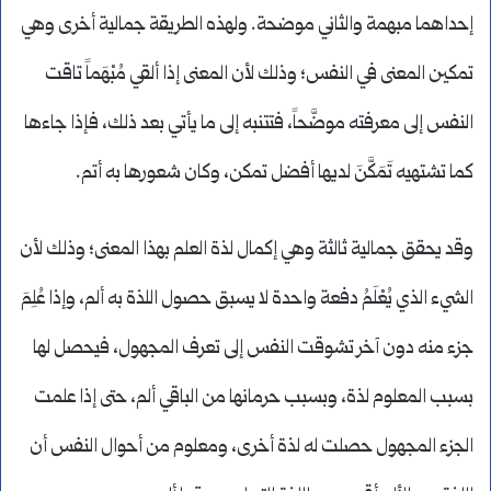
إحداهما مبهمة والثاني موضحة. ولهذه الطريقة جمالية أخرى وهي
تمكين المعنى في النفس؛ وذلك لأن المعنى إذا ألقي مُبْهَماً تاقت
النفس إلى معرفته موضَّحاً، فتتنبه إلى ما يأتي بعد ذلك، فإذا جاءها
كما تشتهيه تَمَكَّنَ لديها أفضل تمكن، وكان شعورها به أتم.
وقد يحقق جمالية ثالثة وهي إكمال لذة العلم بهذا المعنى؛ وذلك لأن
الشيء الذي يُعْلَمُ دفعة واحدة لا يسبق حصول اللذة به ألم، وإذا عُلِمَ
جزء منه دون آخر تشوقت النفس إلى تعرف المجهول، فيحصل لها
بسبب المعلوم لذة، وبسبب حرمانها من الباقي ألم، حتى إذا علمت
الجزء المجهول حصلت له لذة أخرى، ومعلوم من أحوال النفس أن