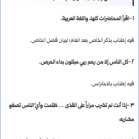
١ -اقرأ المحاضرات كلها، واللغة العربية.
فيه إطناب بذكر الخاص بعد العام؛ لبيان فضل الخاص.
٢ -كل الناس إلا من رحم ربي مبتلون بداء الحرص.
فيه إطناب بالاحتراس.
٣ -إذا أنت لم تشرب مراراً على القذى … ظئمت وأيُ الناس تصفو
مشاربه