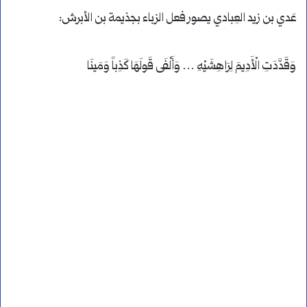
عَدي بن زيد العِبادي يصور فعل الزباء بجذيمة بن الأبرش:
وَقَدَّدَتِ الْأَدِيمَ لِرَاهِشَيْهِ … وَأَلْفَى قَولَهَا كَذِباً وَمَينَا