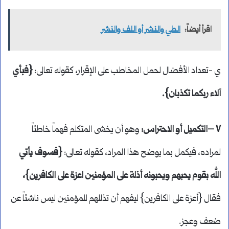
اقرأ أيضاً:
الطي والنشر أو اللف والنشر
ي -تعداد الأفضال لحمل المخاطب على الإقرار، كقوله تعالى:
{فبأي
آلاء ربكما تكذبان}.
٧ –التكميل أو الاحتراس:
وهو أن يخشى المتكلم فهماً خاطئاً
لمراده، فيكمل بما يوضح هذا المراد، كقوله تعالى:
{فسوف يأتي
الله بقوم يحبهم ويحبونه أذلة على المؤمنين اعزة على الكافرين}،
فقال {أعزة على الكافرين} ليفهم أن تذللهم للمؤمنين ليس ناشئاً عن
ضعف وعجز.