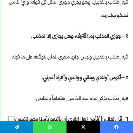
فيه إطناب بالتذييل، وهو يجري مجرى المثل في قوله: وأيُ الناس
تصفو مشاربه.
٤ –جوزي المذنب بما اقترف، وهل يجازى إلا المذنب.
فيه إطناب بالتذييل وليس جارياً مجرى المثل لتوقفه على ما قبله.
٥ –أكرمن أولادي وبناتي ووالدي وأفراد أسرتي.
فيه إطناب بذكر العام بعد الخاص اهتماماً بالخاص.
٦ -قال تعالى: {أفأمن اهل القرى أن يأتيهم بأسنا وهم نائمون ۝
يسبوك
‫X
واتساب
تيلقرام