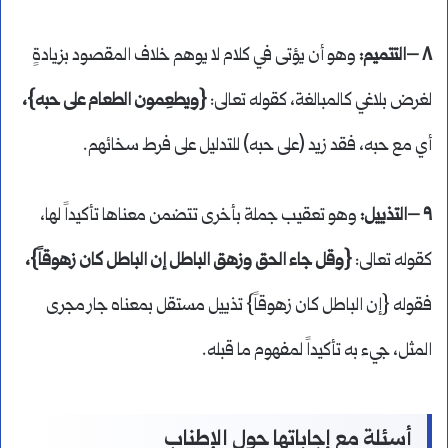
٨ –التتميم:
وهو أن يؤتى في كلام لا يوهم خلاف المقصود بزيادةٍ
لغرض بلاغي كالمبالغة، كقوله تعالى:
{ويطعِمون الطعام على حبه}،
أي مع حبه، فقد زيد (على حبه) للتدليل على فرط سخائهم.
٩ –التذييل:
وهو تعقيب جملة بأخرى تتضمن معناها تأكيداً لها،
كقوله تعالى:
{وقل جاء الحق وزهق الباطل إن الباطل كان زهوقاً}،
فقوله {إن الباطل كان زهوقاً} تذييل مستقل بمعناه جار مجرى
المثل، جيء به تأكيداً لمفهوم ما قبله.
أسئلة مع إجاباتها حول الإطناب