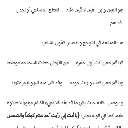
هو القين وابن القين لا قين مثله … لفطح المساحي أو لجدل
الأداهم
هـ -المبالغة في التوجع والتحسر، كقول الشاعر:
فيا قبر معن أنت أول حفرة … من الأرض خطت للسماحة موضعا
ويا قبر معن كيف واريت جوده … وقد كان منه البر والبحر مترعا
و -وصل الكلام حيث يكرر ما قد بَعُدَ لئلا يجيء الكلام مبتوراً لا طلاوة
عليه، كما في قوله تعالى:
{يا أبت إني رأيت أحد عشر كوكباً والشمس