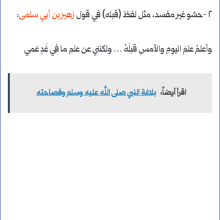
٢ -حشو غير مفسد، مثل لفظ (قبله) في قول
زهير بن أبي سلمى
:
وأعلمُ علمَ اليومِ والأمسِ قبلَهُ … ولكنني عن علمِ ما في غَدٍ عَمي
اقرأ أيضاً:
بلاغة النبي صلى الله عليه وسلم وفصاحته