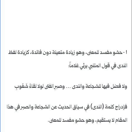
١ -حشو مفسد للمعنى، وهو زيادة متعينة دون فائدة، كزيادة لفظ
الندى في قول المتنبي يرثي غلاماً:
ولا فضل فيها للشجاعة والندى … وصبرِ الفتى لولا لقاءُ شَعُوبِ
فإدراج كلمة (الندى) في سياق الحديث عن الشجاعة والصبر في هذا
المقام لا يستقيم، وهو حشو مفسد للمعنى.