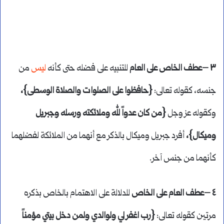
٣ –عطف الخاص على العام
للتنبيه على فضله حتى كأنه
ليس
من
جنسه، كقوله تعالى:
{حافظوا على الصلوات والصلاة الوسطى}،
وكقوله عز وجل
{من كان عدواً لله وملائكته ورسله وجبريل
وميكال}،
أفرد جبريل وميكال بالذكر مع أنهما من الملائكة لفضلهما
كأنهما من جنس آخر.
٤ –عطف العام على الخاص
للدلالة على الاهتمام بالخاص بذكره
مرتين كقوله تعالى:
{رب اغفر لي ولوالدي ولمن دخل بيتي مؤمناً