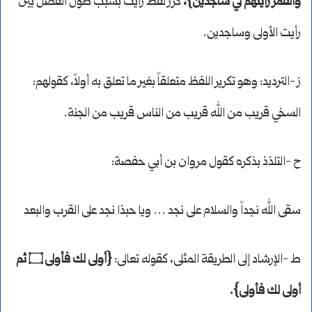
والقمر رأيتهم لي ساجدين}،
كرر لفظ رأيت بسبب طول الفصل بين
رأيت الأولى وساجدين.
ز -الترديد: وهو تكرير اللفظ متعلقاً بغير ما تعلق به أولاً، كقولهم:
السخي قريب من الله قريب من الناس قريب من الجنة.
ح -التلذذ بذكره كقول مروان بن أبي حفصة:
سقى الله نجداً والسلام على نجد … ويا حبذا نجد على القرب والبعد
ط -الإرشاد إلى الطريقة المثلى، كقوله تعالى:
{أولى لك فأولى ۝ ثم
أولى لك فأولى}.