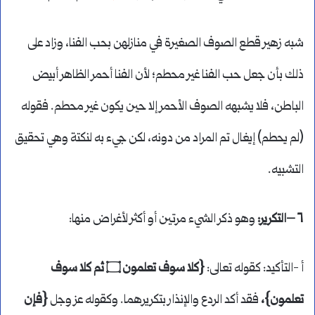
شبه زهير قطع الصوف الصغيرة في منازلهن بحب الفنا، وزاد على
ذلك بأن جعل حب الفنا غير محطم؛ لأن الفنا أحمر الظاهر أبيض
الباطن، فلا يشبهه الصوف الأحمر إلا حين يكون غير محطم. فقوله
(لم يحطم) إيغال تم المراد من دونه، لكن جيء به لنكتة وهي تحقيق
التشبيه.
٦ –التكرير:
وهو ذكر الشيء مرتين أو أكثر لأغراض منها:
أ -التأكيد: كقوله تعالى:
{كلا سوف تعلمون ۝ ثم كلا سوف
تعلمون}،
فقد أكد الردع والإنذار بتكريرهما. وكقوله عز وجل
{فإن