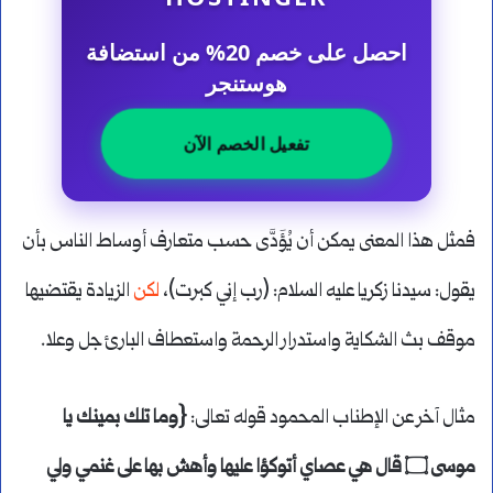
احصل على خصم 20% من استضافة
هوستنجر
تفعيل الخصم الآن
فمثل هذا المعنى يمكن أن يُؤَدَّى حسب متعارف أوساط الناس بأن
يقول: سيدنا زكريا عليه السلام: (رب إني كبرت)،
لكن
الزيادة يقتضيها
موقف بث الشكاية واستدرار الرحمة واستعطاف البارئ جل وعلا.
مثال آخر عن الإطناب المحمود قوله تعالى:
{وما تلك بمينك يا
موسى ۝ قال هي عصاي أتوكؤا عليها وأهش بها على غنمي ولي