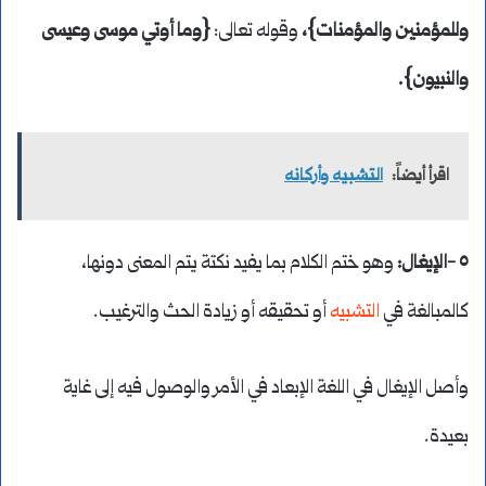
وللمؤمنين والمؤمنات}،
وقوله تعالى:
{وما أوتي موسى وعيسى
والنبيون}.
اقرأ أيضاً:
التشبيه وأركانه
٥ -الإيغال:
وهو ختم الكلام بما يفيد نكتة يتم المعنى دونها،
كالمبالغة في
التشبيه
أو تحقيقه أو زيادة الحث والترغيب.
وأصل الإيغال في اللغة الإبعاد في الأمر والوصول فيه إلى غاية
بعيدة.