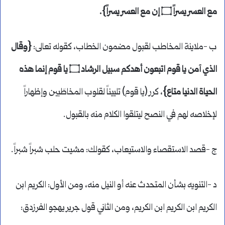
مع العسر يسراً ۝ إن مع العسر يسراً}.
ب -ملاينة المخاطب لقبول مضمون الخطاب، كقوله تعالى:
{وقال
الذي آمن يا قوم اتبعون أهدكم سبيل الرشاد ۝ يا قوم إنما هذه
الحياة الدنيا متاع}
، كرر (يا قوم) تلييناً لقلوب المخاطَبين وإظهاراً
لإخلاصه لهم في النصح ليتلقوا الكلام منه بالقبول.
ج -قصد الاستقصاء والاستيعاب، كقولك: مشيت حلب شبراً شبراً.
د -التنويه بشأن المتحدث عنه أو النيل منه، ومن الأول: الكريم ابن
الكريم ابن الكريم ابن الكريم، ومن الثاني قول جرير يهجو الفرزدق: