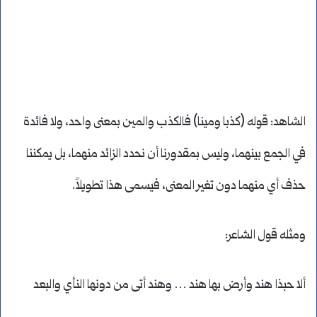
الشاهد: قوله (كذبا ومينا) فالكذب والمين بمعنى واحد، ولا فائدة
في الجمع بينهما، وليس بمقدورنا أن نحدد الزائد منهما، بل يمكننا
حذف أي منهما دون تغير المعنى، فيسمى هذا تطويلاً.
ومثله قول الشاعر:
ألا حبذا هند وأرض بها هند … وهند أتى من دونها النأي والبعد