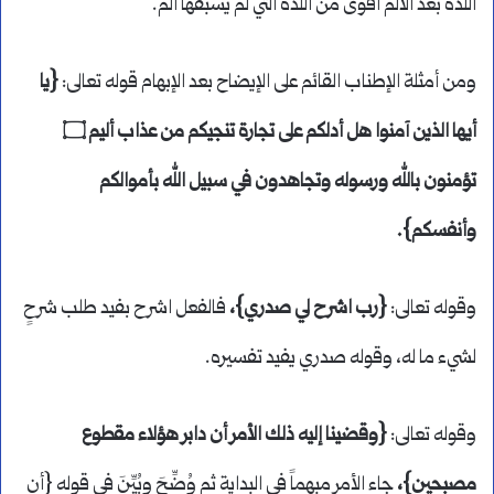
اللذة بعد الألم أقوى من اللذة التي لم يسبقها ألم.
ومن أمثلة الإطناب القائم على الإيضاح بعد الإبهام قوله تعالى:
{يا
أيها الذين آمنوا هل أدلكم على تجارة تنجيكم من عذاب أليم ۝
تؤمنون بالله ورسوله وتجاهدون في سبيل الله بأموالكم
وأنفسكم}.
وقوله تعالى:
{رب اشرح لي صدري}،
فالفعل اشرح بفيد طلب شرحٍ
لشيء ما له، وقوله صدري يفيد تفسيره.
وقوله تعالى:
{وقضينا إليه ذلك الأمر أن دابر هؤلاء مقطوع
مصبحين}،
جاء الأمر مبهماً في البداية ثم وُضِّحَ وبُيِّنَ في قوله {أن