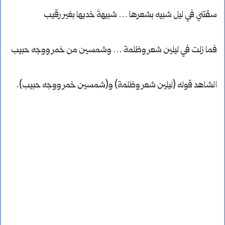
سقتني في ليل شبيه بشعرها … شبيهةَ خديها بغير رقيب
فما زلت في ليلين شعر وظلمة … وشمسين من خمر ووجه حبيب
الشاهد قوله (ليلين شعر وظلمة) و(شمسين خمر ووجه حبيب).