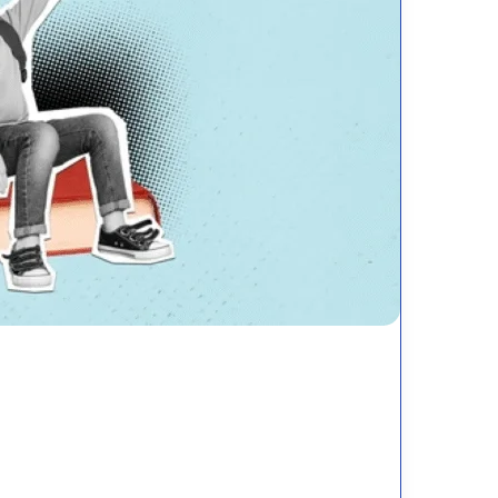
لام
كيف