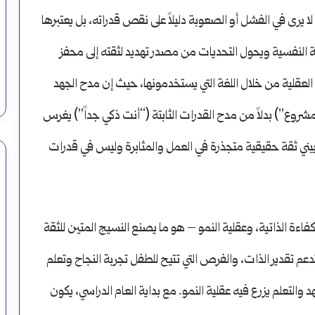
و لا يرى في الفشل أو الصعوبة دليلاً على نقص قدراته، بل يعتبرها
 النفسية ويحول التحديات من مصدر تهديد لثقته إلى محفز
العقلية من خلال اللغة التي يستخدمونها، حيث إن مدح الجهد
شروع”) بدلاً من مدح القدرات الثابتة (“أنت ذكي جداً”) يغرس
يبني ثقة حقيقية متجذرة في العمل والمثابرة وليس في قدرات
كفاءة الذاتية، وعقلية النمو – هو ما يصنع النسيج المتين للثقة
عم تقدير الذات، والفرص التي تتيح للطفل تجربة النجاح وتعلم
هد والتعلم يزرع فيه عقلية النمو. مع بداية العام الدراسي، يكون