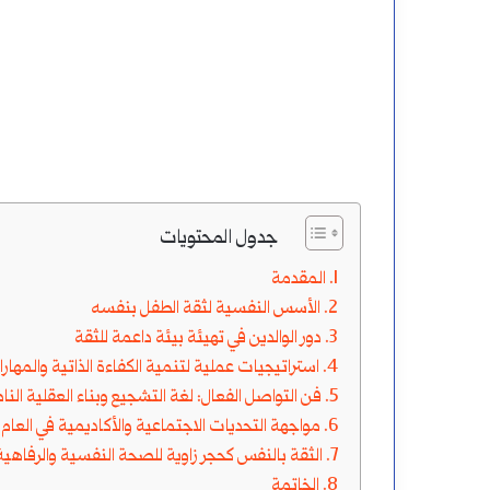
لشمسية
أتعلم
للام
النحو
لقمرية
وأطور
نفسي
أغسطس 14, 2024
أغسطس 19, 2024
اللام الشمسية واللام القمرية
كيف أتعلم النحو وأط
فيه؟
جدول المحتويات
المقدمة
الأسس النفسية لثقة الطفل بنفسه
دور الوالدين في تهيئة بيئة داعمة للثقة
استراتيجيات عملية لتنمية الكفاءة الذاتية والمه
فن التواصل الفعال: لغة التشجيع وبناء العقلية النا
مواجهة التحديات الاجتماعية والأكاديمية في العام ا
الثقة بالنفس كحجر زاوية للصحة النفسية والرفاهي
الخاتمة