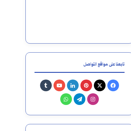
تابعنا على مواقع التواصل
فيسبوك
‫X
بينتيريست
لينكدإن
‫YouTube
انستقرام
تيلقرام
واتساب