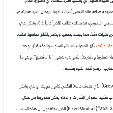
 القيمة الكلية التي يمنحها الفرد لنفسه، أي شعوره العام
 مفهوم صاغه عالم النفس ألبرت باندورا، بإيمان الفرد بقدرته على
ق المدرسي، قد يمتلك طالب تقديراً عالياً لذاته بشكل عام،
ياضيات مثلاً، مما يجعله يتجنبها ويشعر بالقلق تجاهها. لذلك،
ءة الذاتية
، لأنها المحرك المباشر للسلوك والمثابرة في وجه
هام صغيرة ومتدرجة، ينمو لديه شعور “أنا أستطيع”، وهو ما
جارب، ترتفع ثقته الكلية بنفسه.
يضاف إلى ذلك، مفهوم “عقلية النمو” (Growth Mindset) الذي قدمته عالمة النفس كارول دويك، والذي يشكل
اب عقلية النمو أن القدرات والذكاء يمكن تطويرها من خلال
الجهد والممارسة والمثابرة، على عكس أصحاب “العقلية الثابتة” (Fixed Mindset) الذين يعتقدون أن هذه السمات