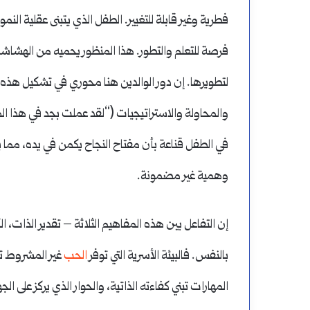
فطرية وغير قابلة للتغيير. الطفل الذي يتبنى عقلية النم
فرصة للتعلم والتطور. هذا المنظور يحميه من الهشاشة
لتطويرها. إن دور الوالدين هنا محوري في تشكيل هذه 
والمحاولة والاستراتيجيات (“لقد عملت بجد في هذا الم
في الطفل قناعة بأن مفتاح النجاح يكمن في يده، مما 
وهمية غير مضمونة.
إن التفاعل بين هذه المفاهيم الثلاثة – تقدير الذات، ال
بالنفس. فالبيئة الأسرية التي توفر
الحب
غير المشروط تد
المهارات تبني كفاءته الذاتية، والحوار الذي يركز على الج