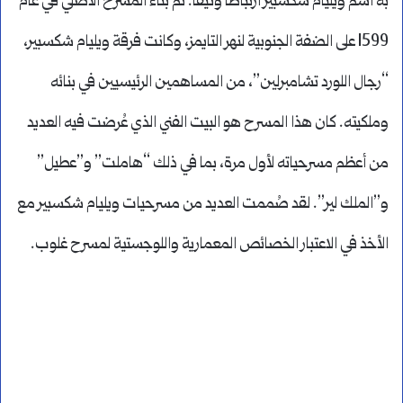
به اسم ويليام شكسبير ارتباطاً وثيقاً. تم بناء المسرح الأصلي في عام
1599 على الضفة الجنوبية لنهر التايمز، وكانت فرقة ويليام شكسبير،
“رجال اللورد تشامبرلين”، من المساهمين الرئيسيين في بنائه
وملكيته. كان هذا المسرح هو البيت الفني الذي عُرضت فيه العديد
من أعظم مسرحياته لأول مرة، بما في ذلك “هاملت” و”عطيل”
و”الملك لير”. لقد صُممت العديد من مسرحيات ويليام شكسبير مع
الأخذ في الاعتبار الخصائص المعمارية واللوجستية لمسرح غلوب.