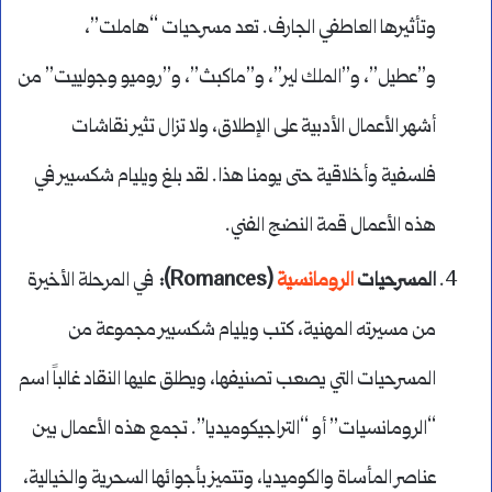
وتأثيرها العاطفي الجارف. تعد مسرحيات “هاملت”،
و”عطيل”، و”الملك لير”، و”ماكبث”، و”روميو وجولييت” من
أشهر الأعمال الأدبية على الإطلاق، ولا تزال تثير نقاشات
فلسفية وأخلاقية حتى يومنا هذا. لقد بلغ ويليام شكسبير في
هذه الأعمال قمة النضج الفني.
المسرحيات
الرومانسية
(Romances):
في المرحلة الأخيرة
من مسيرته المهنية، كتب ويليام شكسبير مجموعة من
المسرحيات التي يصعب تصنيفها، ويطلق عليها النقاد غالباً اسم
“الرومانسيات” أو “التراجيكوميديا”. تجمع هذه الأعمال بين
عناصر المأساة والكوميديا، وتتميز بأجوائها السحرية والخيالية،