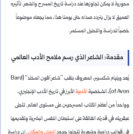
محورية لا يمكن تجاوزها عند دراسة تاريخ المسرح والشعر. تأثيره
العميق لا يزال يتردد صداه حتى يومنا هذا، مما يجعله موضوعاً
خصباً للدراسة والتحليل المستمر.
مقدمة: الشاعر الذي رسم ملامح الأدب العالمي
يُعد ويليام شكسبير، المعروف بلقب “شاعر آفون المخلد” (Bard
of Avon)، الشخصية
الأدبية
الأبرز في تاريخ الأدب الإنجليزي،
وواحداً من أعظم الكتاب المسرحيين على مستوى العالم. تتجلى
عبقريته في قدرته الفائقة على استبطان النفس البشرية وتقديمها
في قوالب درامية وشعرية تتجاوز حدود
الزمان والمكان
. إن دراسة