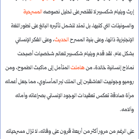
إرث ويليام شكسبير لا تقتصر على تحليل نصوصه
المسرحية
والسونيتات التي كتبها، بل تمتد لتشمل تأثيره البالغ على تطور اللغة
الإنجليزية ذاتها، وعلى بنية المسرح
الحديث
، وعلى الفكر الإنساني
بشكل عام. لقد قدم ويليام شكسبير للعالم شخصيات أصبحت
نماذج إنسانية خالدة، من
هاملت
المتأمل إلى ماكبث الطموح، ومن
روميو وجولييت العاشقين إلى الملك لير المأساوي، مما جعل أعماله
مرآة صادقة تعكس تعقيدات الوجود الإنساني بصراعاته وآماله
وآلامه.
على الرغم من مرور أكثر من أربعة قرون على وفاته، لا تزال مسرحياته