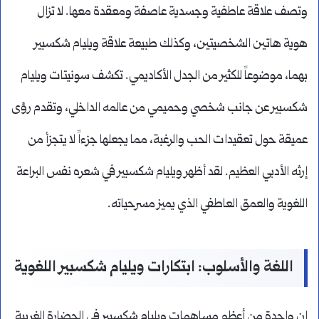
وتصف علاقة عاطفية وجسدية عاصفة ومعقدة معها. لا تزال
هوية هاتين الشخصيتين، وكذلك طبيعة علاقة ويليام شكسبير
بهما، موضوعاً للكثير من الجدل الأكاديمي. تكشف سونيتات ويليام
شكسبير عن جانب شخصي وحميمي من عالمه الداخلي، وتقدم رؤى
عميقة حول تعقيدات الحب والرغبة، مما يجعلها جزءاً لا يتجزأ من
إرثه الأدبي العظيم. لقد أظهر ويليام شكسبير في شعره نفس البراعة
اللغوية والعمق العاطفي الذي يميز مسرحياته.
اللغة والأسلوب: ابتكارات ويليام شكسبير اللغوية
إن واحدة من أعظم مساهمات ويليام شكسبير في الحضارة الغربية