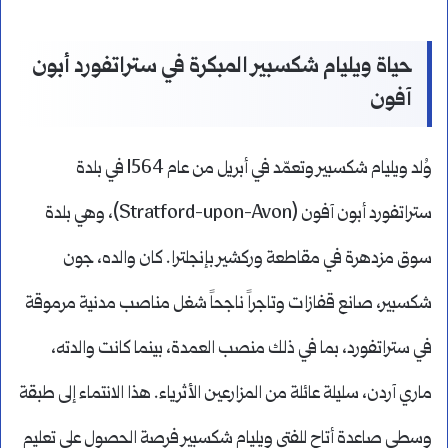
حياة ويليام شكسبير المبكرة في ستراتفورد أبون
آفون
وُلد ويليام شكسبير وتعمّد في أبريل من عام 1564 في بلدة
ستراتفورد أبون آفون (Stratford-upon-Avon)، وهي بلدة
سوق مزدهرة في مقاطعة وركشير بإنجلترا. كان والده، جون
شكسبير، صانع قفازات وتاجراً ناجحاً شغل مناصب مدنية مرموقة
في ستراتفورد، بما في ذلك منصب العمدة، بينما كانت والدته،
ماري آردن، سليلة عائلة من المزارعين الأثرياء. هذا الانتماء إلى طبقة
وسطى صاعدة أتاح للفتى ويليام شكسبير فرصة الحصول على تعليم