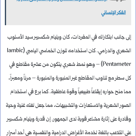
الفكر الإنساني
إلى جانب ابتكاراته في المفردات، كان ويليام شكسبير سيد الأسلوب
الشعري والدرامي. كان استخدامه للوزن الخماسي اليامبي (Iambic
Pentameter) – وهو نمط شعري يتكون من عشرة مقاطع في
كل سطر مع تناوب المقاطع غير المنبورة والمنبورة – مرناً ومعبراً،
مما منح حواره إيقاعاً طبيعياً وقوة عاطفية. كما برع في استخدام
الصور الشعرية والاستعارات والتشبيهات، مما جعل لغته غنية وحية
وقادرة على إثارة مشاعر قوية لدى الجمهور. إن قدرة ويليام شكسبير
على التلاعب باللغة لخدمة الأغراض الدرامية والنفسية هي أحد أسرار