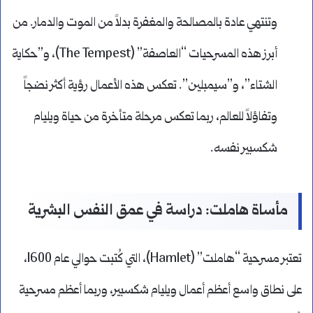
وتنتهي عادة بالمصالحة والمغفرة بدلاً من الموت والدمار. من
أبرز هذه المسرحيات “العاصفة” (The Tempest)، و”حكاية
الشتاء”، و”سيمبلين”. تعكس هذه الأعمال رؤية أكثر نضجاً
وتفاؤلاً للعالم، ربما تعكس مرحلة متأخرة من حياة ويليام
شكسبير نفسه.
مأساة هاملت: دراسة في عمق النفس البشرية
تعتبر مسرحية “هاملت” (Hamlet)، التي كُتبت حوالي عام 1600،
على نطاق واسع أعظم أعمال ويليام شكسبير، وربما أعظم مسرحية