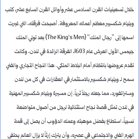
خلال تسعينيات القرن السادس عشر وأوائل القرن السابع عشر، كتب
ويليام شكسبير معظم أعماله المعروفة. أصبحت فرقته، التي غيرت
اسمها إلى “رجال الملك” (The King’s Men) بعد تولي الملك
جيمس الأول العرش عام 1603، الفرقة الرائدة في لندن، وكانت
تقدم عروضها بانتظام أمام البلاط الملكي. هذا النجاح التجاري والفني
سمح لـ ويليام شكسبير بالاستثمار في العقارات في كل من لندن
وستراتفورد، مما جعله رجلاً ثرياً. إن مسيرة ويليام شكسبير المهنية
في لندن تمثل قصة نجاح استثنائية لرجل من أصول متواضعة
نسبياً، استطاع بفضل موهبته وعمله الدؤوب أن يصل إلى قمة
الهرم الفني والاجتماعي في عصره، وأن يترك إرثاً لا يزال العالم يحتفي