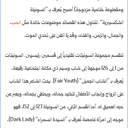
ومقطوعة ختامية مزدوجة) أصبح يُعرف بـ “السونيتة
الشكسبيرية”. تتناول هذه القصائد موضوعات خالدة مثل
الحب
،
والجمال، والزمن، والفناء، وقدرة الفن على تحدي الموت.
تنقسم مجموعة السونيتات تقليدياً إلى قسمين رئيسيين. السونيتات
من 1 إلى 126 موجهة إلى شاب وسيم ذي مكانة اجتماعية رفيعة،
يُعرف بـ “الشاب الجميل” (Fair Youth). يحث الشاعر هذا الشاب
على الزواج وإنجاب الأطفال لتخليد جماله، ويحتفي بجماله، ويعبر عن
حبه العميق له. أما القسم الثاني، من السونيتة 127 إلى 152، فهو
موجه إلى امرأة غامضة تُعرف بـ “السيدة السمراء” (Dark Lady)،