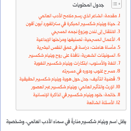
جدول المحتويات
مقدمة: الشاعر الذي رسم ملامح الأدب العالمي
حياة ويليام شكسبير المبكرة في ستراتفورد أبون آفون
الانتقال إلى لندن وبزوغ نجمه المسرحي
الأعمال المسرحية: تصنيفها ومراحلها الإبداعية
مأساة هاملت: دراسة في عمق النفس البشرية
السونيتات الشعرية: نافذة على روح ويليام شكسبير
اللغة والأسلوب: ابتكارات ويليام شكسبير اللغوية
مسرح غلوب ودوره في مسيرته
قضية التأليف: جدل حول هوية ويليام شكسبير الحقيقية
الإرث والتأثير العالمي: ويليام شكسبير عبر العصور
خاتمة: خلود ويليام شكسبير في الذاكرة الإنسانية
الأسئلة الشائعة
يظل اسم ويليام شكسبير منارةً في سماء الأدب العالمي، وشخصية