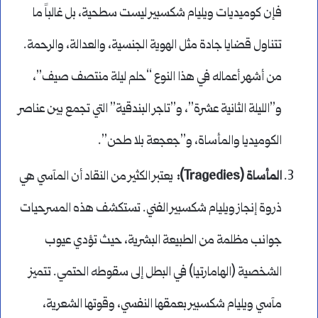
فإن كوميديات ويليام شكسبير ليست سطحية، بل غالباً ما
تتناول قضايا جادة مثل الهوية الجنسية، والعدالة، والرحمة.
من أشهر أعماله في هذا النوع “حلم ليلة منتصف صيف”،
و”الليلة الثانية عشرة”، و”تاجر البندقية” التي تجمع بين عناصر
الكوميديا والمأساة، و”جعجعة بلا طحن”.
المأساة (Tragedies):
يعتبر الكثير من النقاد أن المآسي هي
ذروة إنجاز ويليام شكسبير الفني. تستكشف هذه المسرحيات
جوانب مظلمة من الطبيعة البشرية، حيث تؤدي عيوب
الشخصية (الهامارتيا) في البطل إلى سقوطه الحتمي. تتميز
مآسي ويليام شكسبير بعمقها النفسي، وقوتها الشعرية،