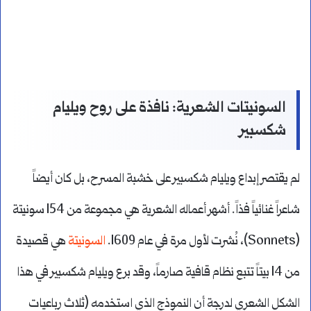
السونيتات الشعرية: نافذة على روح ويليام
شكسبير
لم يقتصر إبداع ويليام شكسبير على خشبة المسرح، بل كان أيضاً
شاعراً غنائياً فذاً. أشهر أعماله الشعرية هي مجموعة من 154 سونيتة
(Sonnets)، نُشرت لأول مرة في عام 1609.
السونيتة
هي قصيدة
من 14 بيتاً تتبع نظام قافية صارماً، وقد برع ويليام شكسبير في هذا
الشكل الشعري لدرجة أن النموذج الذي استخدمه (ثلاث رباعيات