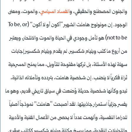
والجنون المصطنع والحقيقي، و
الفساد السياسي
، والموت، ومعنى
الوجود. إن مونولوج هاملت الشهير “أكون أو لا أكون” (To be, or
not to be) هو تأمل وجودي في الحياة والموت والانتحار، ويعتبر
من أروع ما كتب ويليام شكسبير. لم يقدم ويليام شكسبير إجابات
سهلة لهذه الأسئلة، بل تركها مفتوحة للتأويل، مما يمنح المسرحية
ثراءً فكرياً لا ينضب. إن شخصية هاملت، بتردده وتأملاته الذاتية،
تبدو وكأنها شخصية حديثة وُضعت في سياق تاريخي قديم، وهو ما
يفسر جزئياً استمرار جاذبيتها. لقد أصبحت “هاملت” نموذجاً أصلياً
للدراما النفسية، وألهمت عدداً لا يحصى من الأعمال الفنية والأدبية
والتحليلات النقدية، مما يرسخ مكانة ويليام شكسبير ككاتب عبقري