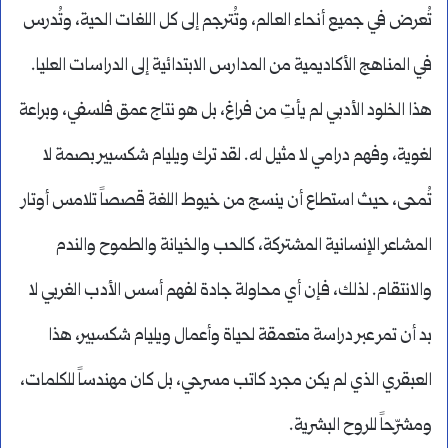
تُعرض في جميع أنحاء العالم، وتُترجم إلى كل اللغات الحية، وتُدرس
في المناهج الأكاديمية من المدارس الابتدائية إلى الدراسات العليا.
هذا الخلود الأدبي لم يأتِ من فراغ، بل هو نتاج عمق فلسفي، وبراعة
لغوية، وفهم درامي لا مثيل له. لقد ترك ويليام شكسبير بصمة لا
تُمحى، حيث استطاع أن ينسج من خيوط اللغة قصصاً تلامس أوتار
المشاعر الإنسانية المشتركة، كالحب والخيانة والطموح والندم
والانتقام. لذلك، فإن أي محاولة جادة لفهم أسس الأدب الغربي لا
بد أن تمر عبر دراسة متعمقة لحياة وأعمال ويليام شكسبير، هذا
العبقري الذي لم يكن مجرد كاتب مسرحي، بل كان مهندساً للكلمات،
ومشرّحاً للروح البشرية.