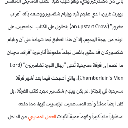
يأتي من مصدر غير ودي، وهو كتيب كتبه الكاتب المسرحي المنافس
روبرت غرين، الذي هاجم فيه ويليام شكسبير ووصفه بأنه “غراب
مغرور” (an upstart Crow) يتطاول على الكتاب الجامعيين. على
الرغم من لهجة الهجوم، إلا أن هذا التعليق يُعد شهادة على أن ويليام
شكسبير كان قد حقق بالفعل نجاحاً ملحوظاً أثار غيرة أقرانه. سرعان
ما انضم إلى فرقة مسرحية تُدعى “رجال اللورد تشامبرلين” (Lord
Chamberlain’s Men)، والتي أصبحت فيما بعد أشهر فرقة
مسرحية في إنجلترا. لم يكن ويليام شكسبير مجرد كاتب للفرقة، بل
كان أيضاً ممثلاً وأحد المساهمين الرئيسيين فيها، مما منحه
استقراراً مالياً كبيراً وفهماً عميقاً لآليات
العمل المسرحي
من الداخل.