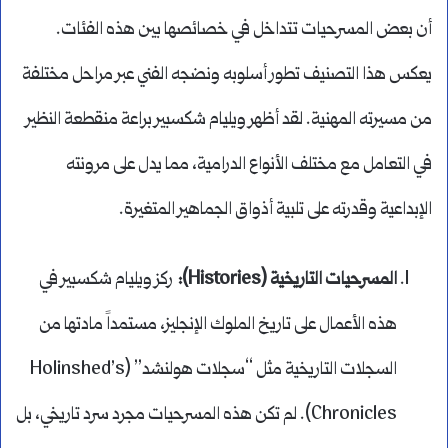
أن بعض المسرحيات تتداخل في خصائصها بين هذه الفئات.
يعكس هذا التصنيف تطور أسلوبه ونضجه الفني عبر مراحل مختلفة
من مسيرته المهنية. لقد أظهر ويليام شكسبير براعة منقطعة النظير
في التعامل مع مختلف الأنواع الدرامية، مما يدل على مرونته
الإبداعية وقدرته على تلبية أذواق الجماهير المتغيرة.
المسرحيات التاريخية (Histories):
ركز ويليام شكسبير في
هذه الأعمال على تاريخ الملوك الإنجليز، مستمداً مادتها من
السجلات التاريخية مثل “سجلات هولنشد” (Holinshed’s
Chronicles). لم تكن هذه المسرحيات مجرد سرد تاريخي، بل