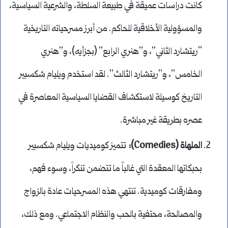
كانت دراسات عميقة في طبيعة السلطة، والشرعية السياسية،
والمسؤولية الأخلاقية للحاكم. من أبرز مسرحياته التاريخية
“ريتشارد الثاني”، و”هنري الرابع” (بجزأيه)، و”هنري
الخامس”، و”ريتشارد الثالث”. لقد استخدم ويليام شكسبير
التاريخ كوسيلة لاستكشاف القضايا السياسية المعاصرة في
عصره بطريقة غير مباشرة.
الملهاة (Comedies):
تتميز كوميديات ويليام شكسبير
بحبكاتها المعقدة التي غالباً ما تتضمن تنكراً، وسوء فهم،
ومفارقات كوميدية. تنتهي هذه المسرحيات عادة بالزواج
والمصالحة، محتفية بالحب والنظام الاجتماعي. ومع ذلك،