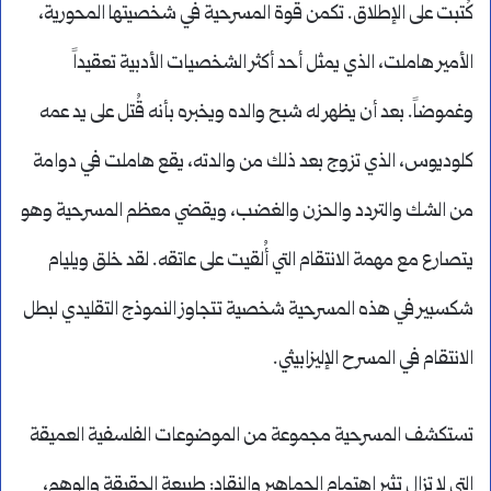
كُتبت على الإطلاق. تكمن قوة المسرحية في شخصيتها المحورية،
الأمير هاملت، الذي يمثل أحد أكثر الشخصيات الأدبية تعقيداً
وغموضاً. بعد أن يظهر له شبح والده ويخبره بأنه قُتل على يد عمه
كلوديوس، الذي تزوج بعد ذلك من والدته، يقع هاملت في دوامة
من الشك والتردد والحزن والغضب، ويقضي معظم المسرحية وهو
يتصارع مع مهمة الانتقام التي أُلقيت على عاتقه. لقد خلق ويليام
شكسبير في هذه المسرحية شخصية تتجاوز النموذج التقليدي لبطل
الانتقام في المسرح الإليزابيثي.
تستكشف المسرحية مجموعة من الموضوعات الفلسفية العميقة
التي لا تزال تثير اهتمام الجماهير والنقاد: طبيعة الحقيقة والوهم،