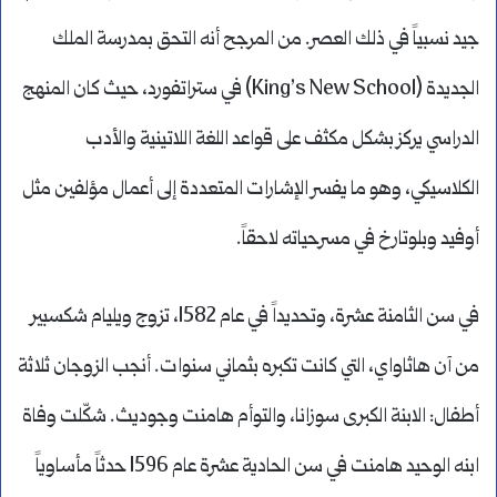
جيد نسبياً في ذلك العصر. من المرجح أنه التحق بمدرسة الملك
الجديدة (King’s New School) في ستراتفورد، حيث كان المنهج
الدراسي يركز بشكل مكثف على قواعد اللغة اللاتينية والأدب
الكلاسيكي، وهو ما يفسر الإشارات المتعددة إلى أعمال مؤلفين مثل
أوفيد وبلوتارخ في مسرحياته لاحقاً.
في سن الثامنة عشرة، وتحديداً في عام 1582، تزوج ويليام شكسبير
من آن هاثاواي، التي كانت تكبره بثماني سنوات. أنجب الزوجان ثلاثة
أطفال: الابنة الكبرى سوزانا، والتوأم هامنت وجوديث. شكّلت وفاة
ابنه الوحيد هامنت في سن الحادية عشرة عام 1596 حدثاً مأساوياً