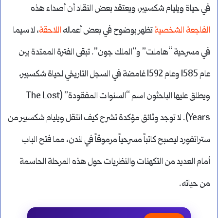
في حياة ويليام شكسبير، ويعتقد بعض النقاد أن أصداء هذه
الفاجعة الشخصية
تظهر بوضوح في بعض أعماله
اللاحقة
، لا سيما
في مسرحية “هاملت” و”الملك جون”. تبقى الفترة الممتدة بين
عام 1585 وعام 1592 غامضة في السجل التاريخي لحياة شكسبير،
ويطلق عليها الباحثون اسم “السنوات المفقودة” (The Lost
Years). لا توجد وثائق مؤكدة تشرح كيف انتقل ويليام شكسبير من
ستراتفورد ليصبح كاتباً مسرحياً مرموقاً في لندن، مما فتح الباب
أمام العديد من التكهنات والنظريات حول هذه المرحلة الحاسمة
من حياته.