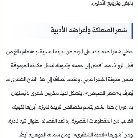
بالبغي وترويع الآمنين.
شعر الصعلكة وأغراضه الأدبية
حظي شعر الصعاليك، على الرغم من ندرته النسبية، باهتمام بالغ من
قِبل الرواة، مما أفضى إلى جمعه وتدوينه ليحتل مكانته المرموقة
ضمن مدونة الشعر العربي. وعندما يُضاف إلى هذا النتاج الشعري ما
يُعرف بـ«شعر اللصوص»، يتشكل لدينا مخزون شعري لا يُستهان
به. غير أن هذا الشعر يتسم بخصائص فريدة تميزه، أبرزها تكوينه
الغالب من المقطوعات القصيرة، إذ تُعد القصائد الطوال فيه نادرة،
ومن أشهرها «لامية الشنفرى». ومن سماته الجوهرية أيضًا