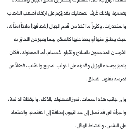
حالات الهروب، كان الصعلوك يضطر إلى تسلق الجبال والاحتماء
بقممها، ولذلك عُرف الصعاليك بقدرتهم على ارتقاء أصعب الشعاب
والمنحدرات. وكثيراً ما اتخذ من قمم الجبال (شعافها) ملاذاً آمناً له،
حيث ينطلق منها أو يحط عليها كالصقر، بينما يعجز عن اللحاق به
الفرسان المدججون بالسلاح وثقيلو الأجسام. أما الصعلوك، فكان
يتميز بجسده الهزيل وقدرته على التوثب السريع والتقلب، فضلاً عن
تمرسه بفنون التسلق.
وإلى جانب هذه السمات، تميز الصعلوك بالذكاء، واليقظة الدائمة،
والجرأة التي قد تصل إلى حد التهور، إضافة إلى الاقتحام، والاعتماد
على النفس، والنشاط الهائل.