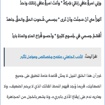
وإني امرؤٌ عافي إنائيَ شِركةٌ * وأنتَ امرؤٌ عافي إنائكَ واحدُ
أتهزأُ مني أنْ سَمِنْتَ وأنْ تَرى * بجسمي شُحوبَ الحقِّ والحقُّ جاهدُ
أُقسِّمُ جسمي في جُسومٍ كثيرةٍ * وأحسو قُراحَ الماءِ والماءُ باردُ
اقرأ أيضاً:
الأدب الجاهلي: ملامح وخصائص وعوامل تأثير
غير أن هذا الخلق النبيل لا يمثل قاعدة عامة تنطبق على جميع
الصعاليك، فربما وُجد فيهم النمط الفاتك الذي لا يرحم الضعيف، ولا
يعتريه ندم على إيقاع الأذى بالبريء، ولا يشعر بالخجل من المجاهرة