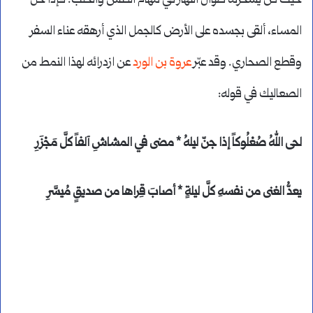
حيث كنّ يسخرنه طوال النهار في مهام الكنس والحلب. فإذا حل
المساء، ألقى بجسده على الأرض كالجمل الذي أرهقه عناء السفر
وقطع الصحاري. وقد عبّر
عروة بن الورد
عن ازدرائه لهذا النمط من
الصعاليك في قوله:
لحى اللهُ صُعْلُوكاً إذا جنّ ليلهُ * مضى في المشاشِ آلفاً كلَّ مَجْزَرِ
يعدُّ الغنى من نفسهِ كلَّ ليلةٍ * أصابَ قِراها من صديقٍ مُيسَّرِ