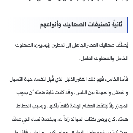
ثانياً: تصنيفات الصعاليك وأنواعهم
يُصنَّف صعاليك العصر الجاهلي إلى نمطين رئيسيين: الصعلوك
الخامل والصعلوك العامل.
فأما الخامل، فهو ذلك الفقير الذليل الذي قَبِلَ لنفسه حياة التسول
والتطفل والمهانة بين الناس. وقد كانت غاية همته أن يجوب
المجازر ليلاً ليلتقط العظام الهشة قانعاً بأكلها. وبسبب انحطاط
همته، كان يرضى بفتات الموائد زاداً له، وبخدمة نساء الحي عملاً،