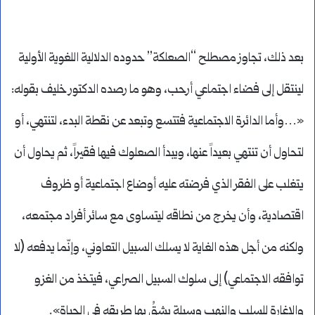
بعد ذلك، تجاوز مصطلح “الصعلكة” حدوده الدلالية اللغوية الأولية
لينتقل إلى فضاء اجتماعي أرحب، وهو ما رصده الدكتور خليف بقوله:
«…وأما الدائرة الاجتماعية فتتسع وتبعد عن نقطة البدء، لتنتهي، أو
لتحاول أن تنتهي بعيداً عنها، ويبدأ الصعلوك فيها فقيراً، ثم يحاول أن
يتغلب على الفقر الذي فرضته عليه أوضاع اجتماعية أو ظروف
اقتصادية، وأن يخرج من نطاقه ليتساوى مع سائر أفراد مجتمعه،
ولكنه من أجل هذه الغاية لا يسلك السبيل التعاوني، وإنّما يدفعه (لا
توافقه الاجتماعي) إلى سلوك السبيل الصراعي، فيتخذ من الغزو
والإغارة للسلب والنهب وسيلة يشقُ بها طريقه في الحياة».