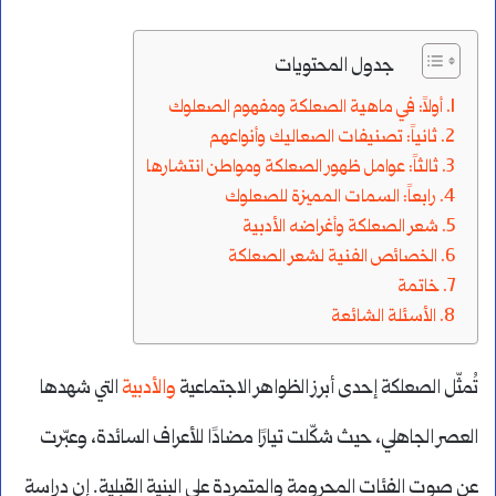
جدول المحتويات
أولاً: في ماهية الصعلكة ومفهوم الصعلوك
ثانياً: تصنيفات الصعاليك وأنواعهم
ثالثاً: عوامل ظهور الصعلكة ومواطن انتشارها
رابعاً: السمات المميزة للصعلوك
شعر الصعلكة وأغراضه الأدبية
الخصائص الفنية لشعر الصعلكة
خاتمة
الأسئلة الشائعة
تُمثّل الصعلكة إحدى أبرز الظواهر الاجتماعية
والأدبية
التي شهدها
العصر الجاهلي، حيث شكّلت تيارًا مضادًا للأعراف السائدة، وعبّرت
عن صوت الفئات المحرومة والمتمردة على البنية القبلية. إن دراسة