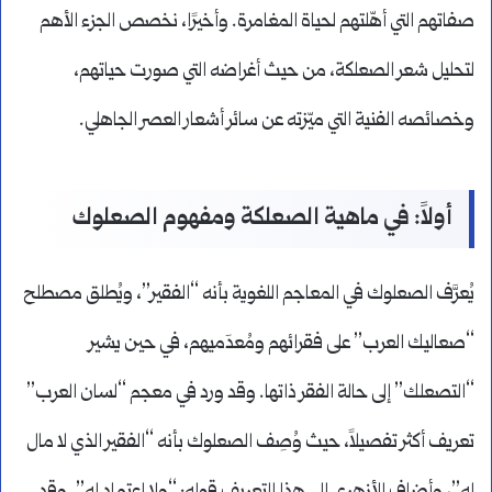
صفاتهم التي أهّلتهم لحياة المغامرة. وأخيرًا، نخصص الجزء الأهم
لتحليل شعر الصعلكة، من حيث أغراضه التي صورت حياتهم،
وخصائصه الفنية التي ميّزته عن سائر أشعار العصر الجاهلي.
أولاً: في ماهية الصعلكة ومفهوم الصعلوك
يُعرَّف الصعلوك في المعاجم اللغوية بأنه “الفقير”، ويُطلق مصطلح
“صعاليك العرب” على فقرائهم ومُعدَميهم، في حين يشير
“التصعلك” إلى حالة الفقر ذاتها. وقد ورد في معجم “لسان العرب”
تعريف أكثر تفصيلاً، حيث وُصِف الصعلوك بأنه “الفقير الذي لا مال