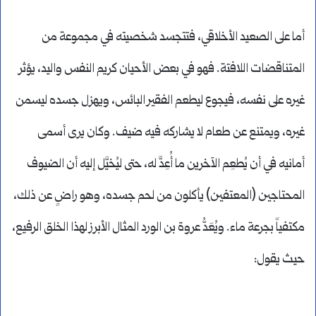
أما على الصعيد الأخلاقي، فتتجسد شخصيته في مجموعة من
المتناقضات اللافتة. فهو في بعض الأحيان كريم النفس واليد، يؤثر
غيره على نفسه، فيجوع ليطعم الفقير البائس، ويهزل جسده ليسمن
غيره، ويمتنع عن طعام لا يشاركه فيه ضيف. وكان يرى أسمى
أمانيه في أن يُطعِم الآخرين ما أُعِدَّ له، حتى ليُخيَّل إليه أن الضيوف
المحتاجين (المعتفين) يأكلون من لحم جسده، وهو راضٍ عن ذلك،
مكتفياً بجرعة ماء. ويُعَدُّ عروة بن الورد المثال الأبرز لهذا الخلق الرفيع،
حيث يقول: