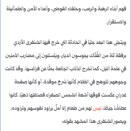
فهم أبناء الرهبة والرعب، وحلفاء الفوضى، وأعداء الأمن والطمأنينة
والاستقرار.
ويتجلى هذا البعد جليًا في الحادثة التي خرج فيها الشنفرى الأزدي
برفقة ثلة من الفُتّاك يجوسون الديار، ويتسللون إلى مضارب الآمنين
في عتمة الليل، كما تخرج الذئاب الجائعة بحثًا عن فرائسها. وقد كانت
وجوههم تتوهج في الظلام كأنها سُرجٌ موقدة، أو كأنها صفحة
غدرانٍ عكست فوقها أشعة الشمس الصفراء فصاغتها ذهبًا. كانوا
عطاشًا جياعًا،
ليس
لهم من طعامٍ إلا أملٌ يراود نفوسهم وتراوده،
ويصور الشنفرى هذا المشهد بقوله: