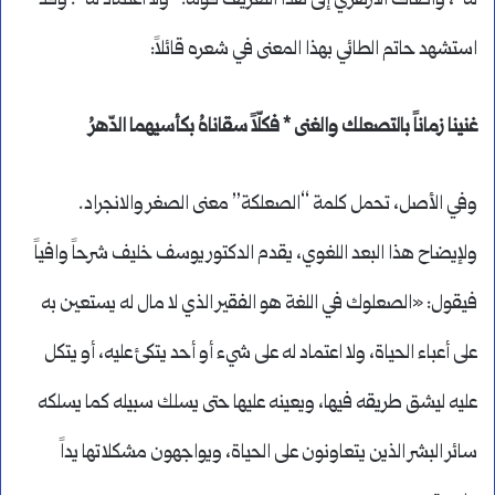
له”، وأضاف الأزهري إلى هذا التعريف قوله: “ولا اعتماد له”. وقد
استشهد حاتم الطائي بهذا المعنى في شعره قائلاً:
غنينا زماناً بالتصعلك والغنى * فكلّاً سقاناهُ بكأسيهما الدّهرُ
وفي الأصل، تحمل كلمة “الصعلكة” معنى الصغر والانجراد.
ولإيضاح هذا البعد اللغوي، يقدم الدكتور يوسف خليف شرحاً وافياً
فيقول: «الصعلوك في اللغة هو الفقير الذي لا مال له يستعين به
على أعباء الحياة، ولا اعتماد له على شيء أو أحد يتكئ عليه، أو يتكل
عليه ليشق طريقه فيها، ويعينه عليها حتى يسلك سبيله كما يسلكه
سائر البشر الذين يتعاونون على الحياة، ويواجهون مشكلاتها يداً