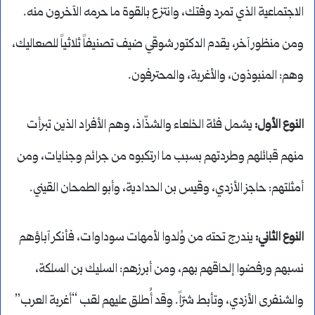
الاجتماعية الذي تمرد وفتك، وانتزع بالقوة ما حرمه الآخرون منه.
ومن منظور آخر، يقدم الدكتور شوقي ضيف تصنيفاً ثلاثياً للصعاليك،
وهم: المنبوذون، والأغربة، والمحترفون.
النوع الأول:
يشمل فئة الخلعاء والشذّاذ، وهم الأفراد الذين تبرأت
منهم قبائلهم وطردتهم بسبب ما ارتكبوه من جرائم وجنايات، ومن
أمثلتهم: حاجز الأزدي، وقيس بن الحدادية، وأبو الطمحان القيني.
النوع الثاني:
يندرج تحته من وُلدوا لأمهات سوداوات، فأنكر آباؤهم
نسبهم ورفضوا إلحاقهم بهم، ومن أبرزهم: السليك بن السلكة،
والشنفرى الأزدي، وتأبط شرّاً. وقد أُطلق عليهم لقب “أغربة العرب”