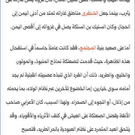
بهدف النهب والسلب. فعلى سبيل المثال، كان عروة يشن غاراته على
يثرب، بينما جعل
الشنفرى
مناطق غاراته تمتد من أدنى اليمن إلى
الحجاز، وكان السليك بن السلكة يصل في غزواته إلى أقصى اليمن.
أما على صعيد بنية
المجتمع
، فقد كانت عاملاً حاسماً في استفحال
هذه الظاهرة، حيث قدمت للصعلكة نماذج المنبوذ، والموتور،
والخليع، والطريد. ذلك أن الفرد الذي تنبذه عصبيته القبلية لم يجد
أمامه سوى خيارين: إما الخضوع للآخرين عبر نظام الولاء، بما يحمله
من إذلال، أو اللجوء إلى الصحراء. ولهذا السبب، كان الأعرابي صاحب
الأنفة يفضل الصعلكة على العيش في كنف الأثرياء والأقوياء. وقد
يلتحق العبد المتمرد على نظام العبودية بالحر الطريد، فتصبح