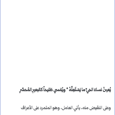
يُعينُ نساءَ الحيِّ ما يَسْتَعِنَّهُ * ويُمْسي طَليحاً كالبعيرِ المُحسَّرِ
وعلى النقيض منه، يأتي العامل، وهو المتمرد على الأعراف