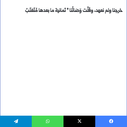
خرجنا ولم نعهد، وقلّت وَصَاتُنا * ثمانية ما بعدها مُتَعَتَبُ
يسبوك
‫X
واتساب
تيلقرام