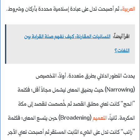
العربية
، ثم أصبحت تدل على عبادة إسلامية محددة بأركان وشروط.
اقرأ أيضاً:
اللسانيات المقارنة: كيف نفهم صلة القرابة بين
اللغات؟
يحدث التطور الدلالي بطرق متعددة. أولاً، التخصيص
(Narrowing) حيث يضيق المعنى ليشمل مجالاً أقل؛ فكلمة
“الحج” كانت تعني مطلق القصد ثم خُصصت للقصد إلى مكة
المكرمة. ثانياً،
التعميم
(Broadening) حين يتسع المعنى؛ فكلمة
“راتب” كانت تدل على الشيء الثابت المستقر ثم أصبحت تعني الأجر