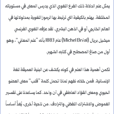
يمثل علم الدلالة ذلك الفرع اللغوي الذي يدرس المعنى في مستوياته
المختلفة. يهتم بالكيفية التي ترتبط بها الرموز اللغوية بمدلولاتها في
العالم الخارجي أو في الذهن البشري. لقد عرّفه اللغوي الفرنسي
ميشيل بريال (Michel Bréal) عام 1883 بأنه “علم المعاني”، وهو
أول من صاغ المصطلح في كتابه الشهير.
تكمن أهمية هذا العلم في كونه يكشف عن البنية العميقة للغة
الإنسانية. فمن خلاله نفهم لماذا تحمل كلمة “قلب” معنى العضو
الحيوي ومعنى الفؤاد العاطفي في آن واحد. كما يساعدنا على تفسير
الغموض والاشتراك اللفظي والترادف. من ناحية أخرى، يُعَدُّ أساساً