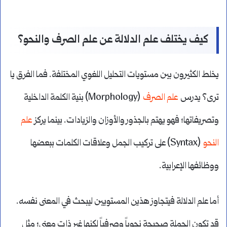
كيف يختلف علم الدلالة عن علم الصرف والنحو؟
يخلط الكثيرون بين مستويات التحليل اللغوي المختلفة. فما الفرق يا
ترى؟ يدرس
علم الصرف
(Morphology) بنية الكلمة الداخلية
وتصريفاتها؛ فهو يهتم بالجذور والأوزان والزيادات. بينما يركز
علم
النحو
(Syntax) على تركيب الجمل وعلاقات الكلمات ببعضها
ووظائفها الإعرابية.
أما علم الدلالة فيتجاوز هذين المستويين ليبحث في المعنى نفسه.
قد تكون الجملة صحيحة نحوياً وصرفياً لكنها غير ذات معنى؛ مثل