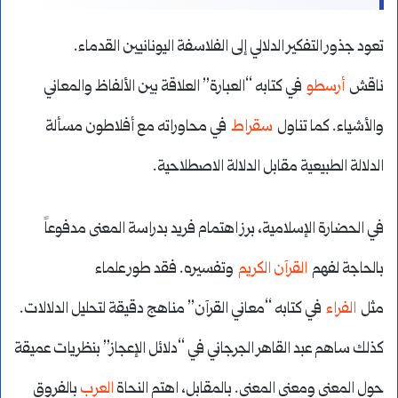
تعود جذور التفكير الدلالي إلى الفلاسفة اليونانيين القدماء.
ناقش
أرسطو
في كتابه “العبارة” العلاقة بين الألفاظ والمعاني
والأشياء. كما تناول
سقراط
في محاوراته مع أفلاطون مسألة
الدلالة الطبيعية مقابل الدلالة الاصطلاحية.
في الحضارة الإسلامية، برز اهتمام فريد بدراسة المعنى مدفوعاً
بالحاجة لفهم
القرآن الكريم
وتفسيره. فقد طور علماء
مثل
الفراء
في كتابه “معاني القرآن” مناهج دقيقة لتحليل الدلالات.
كذلك ساهم عبد القاهر الجرجاني في “دلائل الإعجاز” بنظريات عميقة
حول المعنى ومعنى المعنى. بالمقابل، اهتم النحاة
العرب
بالفروق