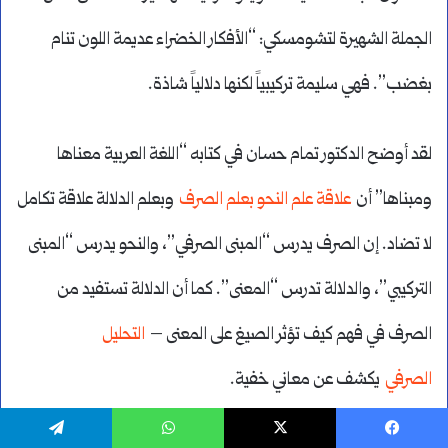
الجملة الشهيرة لتشومسكي: “الأفكار الخضراء عديمة اللون تنام
بغضب”. فهي سليمة تركيبياً لكنها دلالياً شاذة.
لقد أوضح الدكتور تمام حسان في كتابه “اللغة العربية معناها
ومبناها” أن
علاقة علم النحو بعلم الصرف
وبعلم الدلالة علاقة تكامل
لا تضاد. إن الصرف يدرس “المبنى الصرفي”، والنحو يدرس “المبنى
التركيبي”، والدلالة تدرس “المعنى”. كما أن الدلالة تستفيد من
الصرف في فهم كيف تؤثر الصيغ على المعنى –
التحليل
الصرفي
يكشف عن معاني خفية.
يسبوك
‫X
واتساب
تيلقرام