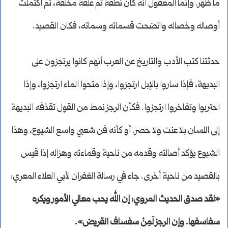
ما ظهر. وإنما المعقول أنه كان نطفة ثم علقة مخلقة، ثم اكتملت
أوصاله وخصاله واتضحت قسماته وسماته، فكان القصيد.
حدثتنا كتب الأدب والتاريخ عن العرب أنهم كانوا يرتجزون على
البديهة، فإذا ساروا بالإبل ارتجزوا، وإذا متحوا الماء ارتجزوا، وإذا
احتربوا وتفاخروا ارتجزوا. فكأن الرجز نمط من القول تقذفه البديهة
إلى اللسان بلا عنت ولا حصر. أو كأنه فن شعبي واسع الشيوع، وهذا
الشيوع يؤكد أصالته وقدمه من ناحية وقماءته وهزاله إذا قيس
بالقصيد من ناحية أخرى. جاء في رسالة الغفران لأبي العلاء المعري:
«لقد صدق الحديث المروي: إن الله يحب معالي الأمور ويكره
سفاسفها. وإن الرجز لَمِنْ سفساف القريض».