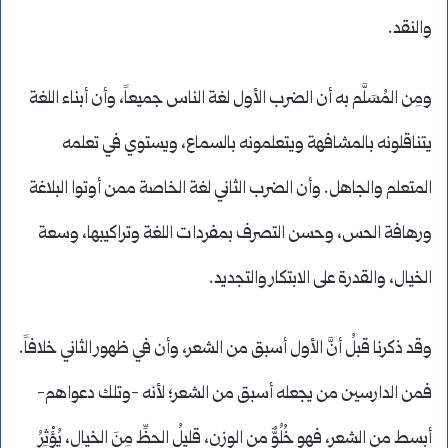
والنقد.
ومِن المُسَلَّم به أن الضرب الأول لغة الناس جميعاً، وأن أبناء اللغة
يتناقلونه بالمشافهة ويتعلمونه بالسماع، ويستوي في تعلمه
المتعلم والجاهل. وأن الضرب الثاني لغة الخاصة ممن أوتوا البلاغة
ورهافة الحس، وحسن التصرف بمفردات اللغة وتراكيبها، وسعة
الخيال، والقدرة على الابتكار والتجديد.
وقد ذكرنا قبلُ أنَّ الأول أسبق من الشعر، وأن في ظهور الثاني خلافاً.
فمن الدارسين من يجعله أسبق من الشعر؛ لأنه -وتلك دعواهم-
أبسط من الشعر، فهو خُلُوٌّ من الوزن، قليلُ الحظِّ مِنَ الخيال، يُؤْثِرُ