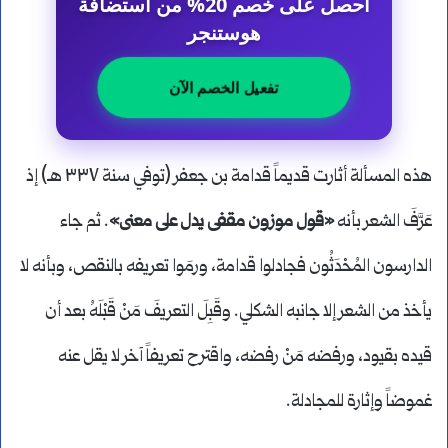
احصل على خصم 20% من استضافة
هوستنجر
تفعيل الخصم الآن
هذه المسألة أثارت قديماً قدامة بن جعفر (توفي سنة ٣٣٧ هـ) إذ
عَرَّفَ الشعر بأنه
«قول موزون مقفى يدل على معنى»
. ثم جاء
الدارسون المُحْدَثُون فجادلوا قدامة، ورمَوا تعريفه بالنقص، وبأنه لا
يأخذ من الشعر إلا جانبه الشكلي. وقَبِلَ التعريفَ مَنْ قَبْلَهُ بعد أن
قيده بقيود، ورفضه مَنْ رفضه، واقترح تعريفاً آخر لا يقل عنه
غموضاً وإثارة للمجادلة.