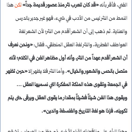
الفني، فأقر بأنه
«قد كان للعرب نثر منذ عصور قديمة جداً»
لكن
هذا
النمط من النثر ليس من الأدب في شيء، فهو غير جدير بالدرس
والعناية. ثم ذهب إلى أن الشعر أقدم من النثر؛ لأن الشعر لغة
العواطف الفطرية، والنثر لغة العقل المنطقي، فقال:
«ونحن نعرف
أن الشعر أقدم عهداً من النثر، وأنه أول مظاهر الفن في الكلام؛ لأنه
متصل بالحس والشعور والخيال».
وأما النثر فلا يظهر إلا
«حين تظهر
في الجمعة وتقوى هذه الملكة المفكرة التي نسميها العقل …
ويقوى هذا الفن شيئاً فشيئاً بمقدار ما يقوى العقل ويرقى حتى يتم
تكوينه، فإذا هو لغة التاريخ والفلسفة والدين».