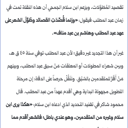
تقصيد المُطَوَّلات، ويزعم ابن سلام الجمحي أن هذه النقلة تمت في
زمان عبد المطلب فيقول:
«وإنما قُصِّدَتِ القصائد وطُوِّلَ الشعر على
عهد عبد المطلب وهاشم بن عبد مناف».
غير أن هذا التجديد غير دقيق؛ لأن عبد المطلب توفي سنة ٤٥ ق هـ،
وبين شعراء المطولات أو المعلقات مَنْ سبق عبد المطلب، وبينهم
مَنْ أَقَرَّ للمتقدمين بالسَّبْقِ. ولنَقُلْ حرصاً على الدقة: إن مرحلة
التطويل مجهولة البداية وهي أقدم عهداً من عبد المطلب. قال
محمود شاكر في تفنيد التحديد الذي ادعاه ابن سلام:
«هكذا يرى ابن
سلام وغيره من المتقدمين، وهو عندي باطل؛ فالشعر أقدم مما