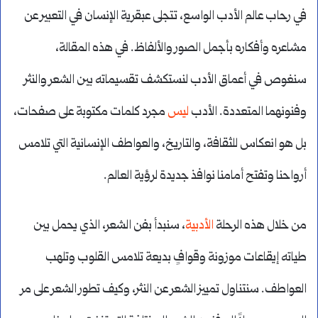
في رحاب عالم الأدب الواسع، تتجلى عبقرية الإنسان في التعبير عن
مشاعره وأفكاره بأجمل الصور والألفاظ. في هذه المقالة،
سنغوص في أعماق الأدب لنستكشف تقسيماته بين الشعر والنثر
وفنونهما المتعددة. الأدب
ليس
مجرد كلمات مكتوبة على صفحات،
بل هو انعكاس للثقافة، والتاريخ، والعواطف الإنسانية التي تلامس
أرواحنا وتفتح أمامنا نوافذ جديدة لرؤية العالم.
من خلال هذه الرحلة
الأدبية
، سنبدأ بفن الشعر، الذي يحمل بين
طياته إيقاعات موزونة وقوافٍ بديعة تلامس القلوب وتلهب
العواطف. سنتناول تمييز الشعر عن النثر، وكيف تطور الشعر على مر