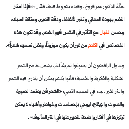
عَدَّلَهُ الدكتور عمر فروخ، وقيده بشروط فنية، فقال:
«فإذا امتاز
النظم بجودة المعاني وتخير الألفاظ، ودقة التعبير، ومتانة السبك،
وحسن
الخيال
مع التأثير في النفس فهو الشعر. وقد تكون هذه
الخصائص في
الكلام
من غير أن يكون موزوناً، ونظل نسميه شعراً».
وحاول الرافضون أن يصوغوا تعريفاً آخر، يشمل عناصر الشعر
الشكلية والفكرية والنفسية؛ فأتوا بكلام يمكن أن يندرج فيه الشعر
والنثر الفني. جاء في المعجم الأدبي:
«الشعر فن يعتمد الصورة
والصوت والإيقاع، ليوحي بإحساسات وخواطر وأشياء لا يمكن
تركيزها في أفكار واضحة للتعبير عنها في النثر المألوف».