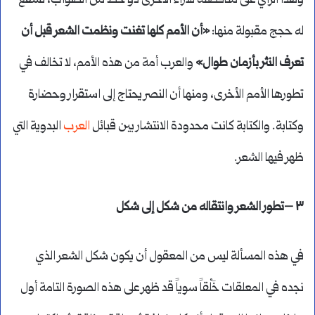
وهذا الرأي على مناقضته للآراء الأخرى ذو حظ من الصواب، تشفع
له حجج مقبولة منها:
«أن الأمم كلها تغنت ونظمت الشعر قبل أن
تعرف النثر بأزمان طوال»
والعرب أمة من هذه الأمم، لا تخالف في
تطورها الأمم الأخرى، ومنها أن النصر يحتاج إلى استقرار وحضارة
وكتابة. والكتابة كانت محدودة الانتشار بين قبائل
العرب
البدوية التي
ظهر فيها الشعر.
٣ –تطور الشعر وانتقاله من شكل إلى شكل
في هذه المسألة ليس من المعقول أن يكون شكل الشعر الذي
نجده في المعلقات خَلْقاً سوياً قد ظهر على هذه الصورة التامة أول