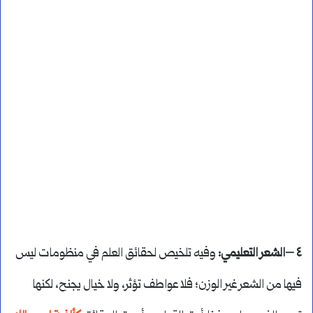
٤ –الشعر التعليمي:
وفيه تلخيص لحقائق العلم في منظومات ليس
فيها من الشعر غير الوزن؛ فلا عواطف تؤثر، ولا خيال يجنح، لكنها