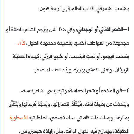
ينشعب الشعر في الآداب العالمية إلى أربعة فنون:
١ –الشعر الغنائي أو الوجداني:
وفي هذا الفن يترجم الشاعر عاطفة أو
مجموعة من العواطف أَحَسَّها بقصيدة محدودة الطول،
كأن
يغضب فيهجو، أو يُحِبَّ فينسب، أو يفجع فيرثي، كهجاء الحطيئة
للزبرقان، وتغزل الأعشى بهريرة، ورثاء الخنساء لصخر.
٢ –فن الملاحم أو شعر الحماسة:
وفيه ينسى الشاعر نفسه،
ويتحدَّث عن بطولة أمته، فيُخَلِّدُ انتصاراتها، ويُمَجِّدُ فرسانها ويَتَغَنَّى
بمآثرها، ويسلك ذلك كله في سلك قصصي، تخالط فيه
الأسطورة
الحقيقة، ويمازح فيه الخيال الواقع، مثل: إلياذة هوميروس،