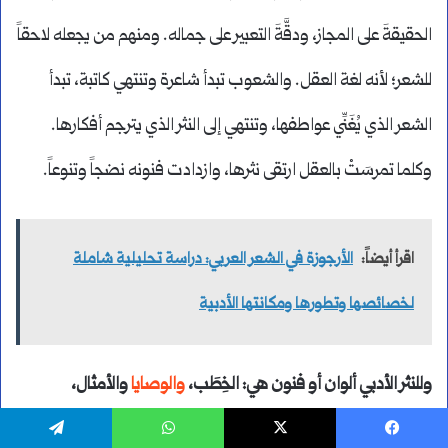
الحقيقةَ على المجاز، ودقَّةَ التعبير على جماله. ومنهم من يجعله لاحقاً
للشعر؛ لأنه لغة العقل. والشعوب تبدأ شاعرة وتنتهي كاتبة، تبدأ
الشعر الذي يُغَنِّي عواطفها، وتنتهي إلى النثر الذي يترجم أفكارها.
وكلما تمرسَتْ بالعقل ارتقى نثرها، وازدادت فنونه نضجاً وتنوعاً.
اقرأ أيضاً:
الأرجوزة في الشعر العربي: دراسة تحليلية شاملة
لخصائصها وتطورها ومكانتها الأدبية
وللنثر الأدبي ألوان أو فنون هي: الخِطَب،
والوصايا
والأمثال،
والرسائل، والمقامات، والقصص، والمسرحيات، والمقالات.
ولكل
يسبوك
‫X
واتساب
تيلقرام