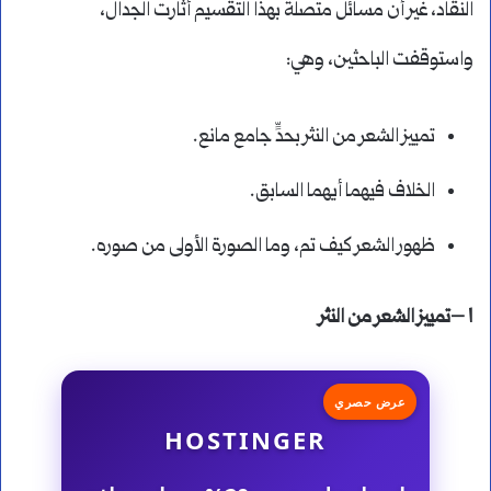
النقاد، غير أن مسائل متصلة بهذا التقسيم أثارت الجدال،
واستوقفت الباحثين، وهي:
تمييز الشعر من النثر بحدٍّ جامع مانع.
الخلاف فيهما أيهما السابق.
ظهور الشعر كيف تم، وما الصورة الأولى من صوره.
١ –تمييز الشعر من النثر
عرض حصري
HOSTINGER