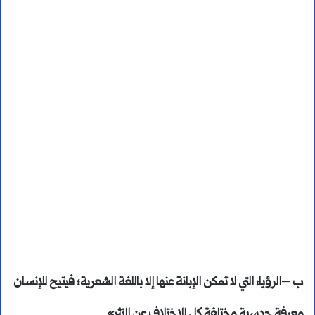
ب –الرؤيا: التي لا تمكن الإبانة عنها إلا باللغة الشعرية؛ فيتيح للإنسان
معرفة حدسية مختلفة كل الاختلاف عن النثر».