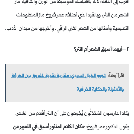
أقرب إلى الدقة؛ لأنه باقتباسه الموسيقا من الوزن والقافية ماز
الشعر من النثر، وبالقيد الذي أضافه عمر فروخ ماز المنظومات
التعليمية وأمثالها من الشعر الفني الراقي، وأخرجها من ميدان الأدب.
٢ –أيهما أسبق الشعر أم النثر؟
اقرأ أيضاً:
تخوم الخيال السردي: مقاربة نقدية للفروق بين الخرافة
والأمثولة والحكاية الخرافية
يكاد الدارسون المُحْدَثُون يُجْمِعون على أن النثر أقدم من الشعر.
يقول الدكتور عمر فروخ:
«كان الكلام المنثور أسبق في التعبير عن