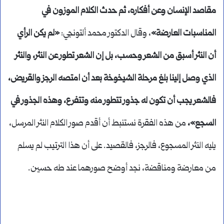
مقاصد الإنسان وعن أفكاره، ثم حدث الكلام الموزون في
المناسبات العارضة»
، وقال الدكتور محمد ألتونجي:
«لم يكن الرأي
أن النثر أسبق من الشعر وحسب، بل إن الشعر تطور عن النثر، والنثر
الذي وصل إلينا بلغ مرحلة الشيخوخة بعد أن امتصه الرجز والقريض،
فالشعر يجب أن تكون له جذور تتطور منه وتتفرع، وهذه الجذور في
السجع»،
من هذه الفقرة نستنبط أن أقدم صور الكلام النثر المرسل،
يليه النثر المسجوع، فالرجز، فالقصيد. على أن هذا الترتيب لم يسلم
من معارضة ومناقضة، نجد أوضح صورهما عند طه حسين.