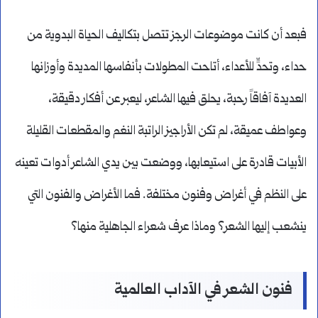
فبعد أن كانت موضوعات الرجز تتصل بتكاليف الحياة البدوية من
حداء، وتحدٍّ للأعداء، أتاحت المطولات بأنفاسها المديدة وأوزانها
العديدة آفاقاً رحبة، يحلق فيها الشاعر، ليعبر عن أفكار دقيقة،
وعواطف عميقة، لم تكن الأراجيز الراتبة النغم والمقطعات القليلة
الأبيات قادرة على استيعابها، ووضعت بين يدي الشاعر أدوات تعينه
على النظم في أغراض وفنون مختلفة. فما الأغراض والفنون التي
ينشعب إليها الشعر؟ وماذا عرف شعراء الجاهلية منها؟
فنون الشعر في الآداب العالمية