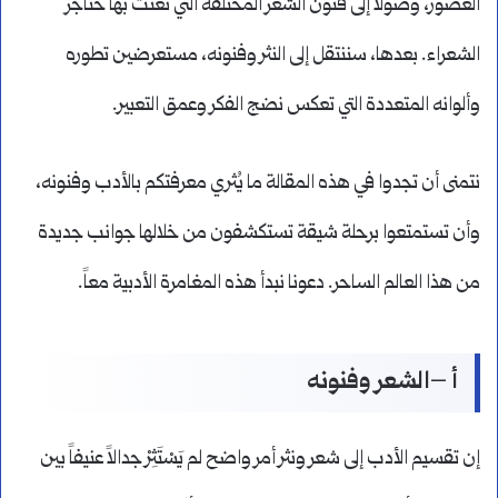
العصور، وصولاً إلى فنون الشعر المختلفة التي تغنت بها حناجر
الشعراء. بعدها، سننتقل إلى النثر وفنونه، مستعرضين تطوره
وألوانه المتعددة التي تعكس نضج الفكر وعمق التعبير.
نتمنى أن تجدوا في هذه المقالة ما يُثري معرفتكم بالأدب وفنونه،
وأن تستمتعوا برحلة شيقة تستكشفون من خلالها جوانب جديدة
من هذا العالم الساحر. دعونا نبدأ هذه المغامرة الأدبية معاً.
أ –الشعر وفنونه
إن تقسيم الأدب إلى شعر ونثر أمر واضح لم يَسْتَثِرْ جدالاً عنيفاً بين