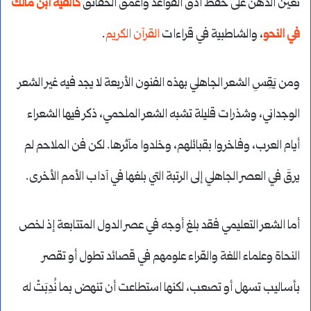
تعين الذهن على حفظ أدق القواعد وأعمق الحقائق
كألفية ابن مالك
في النحو
، والشاطبية في قراءات
القرآن الكريم
.
ومن يَقِسِ الشعر الجاهلي بهذه الفنون الأربعة لا يجد فيه غير الشعر
الوجداني، وشذرات قليلة تشبه الشعر الملحمي، ذكر فيها الشعراء
أيام العرب، وفاخروا بقبائلهم، وخلدوا مآثرها. لكن فن الملاحم لم
يرقَ في العصر الجاهلي إلى الرتبة التي بلغها في آداب الأمم الأخرى.
أما الشعر التعليمي فقد بلغ أوجه في عصر الدول المتتابعة إذ لخص
النحاة وعلماء اللغة والقراء علومهم في قصائد تطول أو تقصر
بأساليب تسهل أو تصعب، لكنها استطاعت أن تنهض بما نُدِبَتْ له