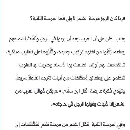
فإذا كان الرجز مرحلة الشعر الأولى فما المرحلة الثانية؟
يغلب الظن على أن العرب، بعد أن برعوا في الرجز، وأَلِفَتْ أسماعهم
إيقاعه، رَكَّبُوا من لغتهم تراكيب جديدة، وقَلَّبُوها على تقاليب مبتكرة،
فانكشفت لهم أوزان انطلقت بها الألسنة وطربت لها القلوب؛
فنظموا على إيقاعاتها مُقَطَّعَات من أبيات تترجم انفاعلاً سريعاً،
وتؤدي فكرة عارضة. قال ابن سلَّام:
«لم يكن لأوائل العرب من
الشعر إلا الأبيات يقولها الرجل في حاجته».
وفي المرحلة الثانية انتقل الشعر من مرحلة نظم المُقَطَّعات إلى