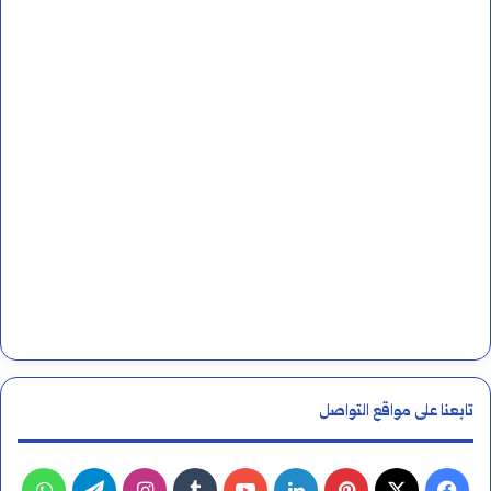
تابعنا على مواقع التواصل
فيسبوك
‫X
بينتيريست
لينكدإن
‫YouTube
انستقرام
تيلقرام
واتس