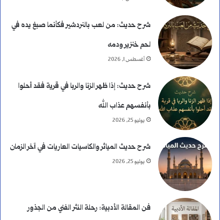
شرح حديث: من لعب بالنردشير فكأنما صبغ يده في
لحم خنزير ودمه
أغسطس 1, 2026
شرح حديث: إذا ظهر الزنا والربا في قرية فقد أحلوا
بأنفسهم عذاب الله
يوليو 25, 2026
شرح حديث المياثر والكاسيات العاريات في آخر الزمان
يوليو 25, 2026
فن المقالة الأدبية: رحلة النثر الفني من الجذور