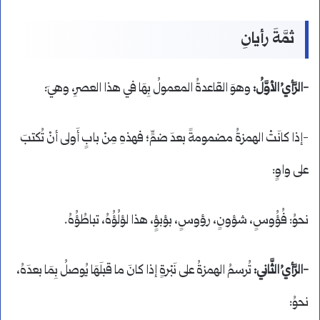
ثمَّةَ رأيانِ
-الرَّأيُ الأوَّلُ:
وهوَ القاعدةُ المعمولُ بِهَا في هذا العصرِ، وهيَ:
-إذا كانَتْ الهمزةُ مضمومةً بعدَ ضمٍّ؛ فهذهِ مِنْ بابٍ أَولى أنْ تُكتبَ
على واوٍ:
نحوُ: فُؤُوسٍ، شؤونٍ، رؤوسٍ، بؤبؤٍ، هذا لؤلُؤُهُ، تباطُؤُهُ.
-الرَّأيُ الثَّاني:
تُرسمُ الهمزةُ على نَبْرةٍ إذا كانَ ما قبلَهَا يُوصلُ بِمَا بعدَهُ،
نحوُ: