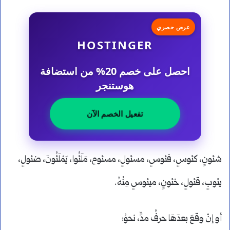
عرض حصري
HOSTINGER
احصل على خصم 20% من استضافة
هوستنجر
تفعيل الخصم الآن
شئونٍ، كئوسٍ، فئوسٍ، مسئولٍ، مسئومٍ، مَلَئُوا، يَمْلَئُونَ، ضئولٍ،
يئوبٍ، قئولٍ، خئونٍ، ميئوسٍ مِنْهُ.
أو إنْ وقعَ بعدَهَا حرفُ مدٍّ، نحوُ: