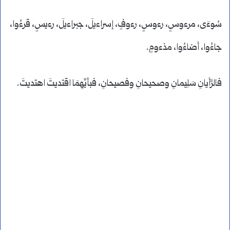
سُوءَى، مرءوسٍ، رءوسٍ، رءوفٍ، إسراءيلَ، جبراءيلَ، رءيسٍ، قرءُوا،
جاءُوا، أضاءُوا، مذءومٍ.
فالرَّأيانِ سَلِيمانِ وصحيحانِ وفصيحانِ، فبأيِّهِمَا اقتديتَ اهتديتَ.