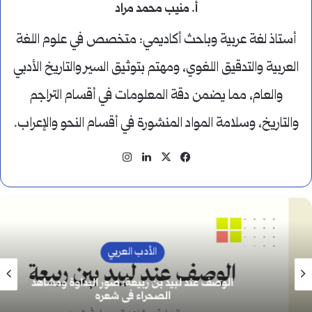
أ. منيب محمد مراد
أستاذ لغة عربية وباحث أكاديمي: متخصص في علوم اللغة
العربية والتدقيق اللغوي، ومهتم بتوثيق السير والتاريخ الأدبي
والعام، مما يضمن دقة المعلومات في أقسام التراجم
والتاريخ، وسلامة المواد المنشورة في أقسام النحو والإعراب.
‫X
فيسبوك
لينكدإن
انستقرام
الأدب العربي
الوصف عند لبيد بن ربيعة: صور البداوة ومشاهد
الصحراء في شعره