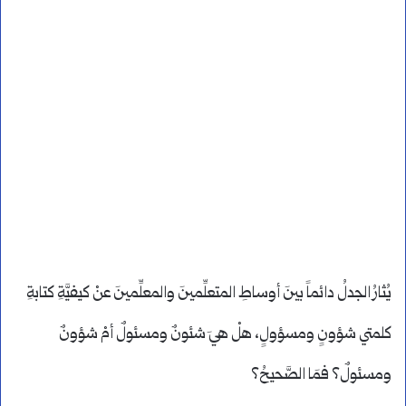
يُثارُ الجدلُ دائماً بينَ أوساطِ المتعلِّمينَ والمعلِّمينَ عنْ كيفيَّةِ كتابةِ
كلمتي شؤونٍ ومسؤولٍ، هلْ هيَ شئونٌ ومسئولٌ أمْ شؤونٌ
ومسئولٌ؟ فمَا الصَّحيحُ؟