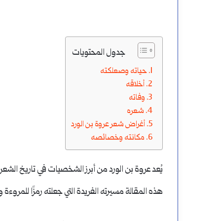
سورة
هو
المسد
أول
من
جدول المحتويات
أكتوبر 12, 2024
من هو أول من تكلم 
تكلم
أغسطس 9, 2024
حياته وصعلكته
إعراب سورة المسد
أول اللغات؟
أخلاقه
باللغة
وفاته
العربية
شعره
أغراض شعر عروة بن الورد
وما
مكانته وخصائصه
هي
أول
يُعد عروة بن الورد من أبرز الشخصيات في تاريخ الش
اللغات؟
هذه المقالة مسيرته الفريدة التي جعلته رمزًا للمروءة 