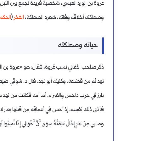
عروة بن الورد العبسي، شخصية فريدة تجمع بين النب
وصعلكته أخلاقه وفاته، شعره الصعلكة،
الفخر
(
الحكم
حياته وصعلكته
ذكر صاحب الأغاني نسب عُروة، فقال: هو «عروة بن الو
نهد ثم من قضاعة. وكنيته أبو نجد. قال د. شوقي ضيف
بارز في حرب داحس والغبراء. أما أمه فكانت من نهد
فأذى ذلك نفسه، إذ أحس في أعماقه من قبلها بعار لا 
وما بي مِنْ عَارٍ إِخَالُ عَلِمْتُهُ سِوَى أَنَّ أَخْوَالِي إِذَا نُسِبُوا نَه