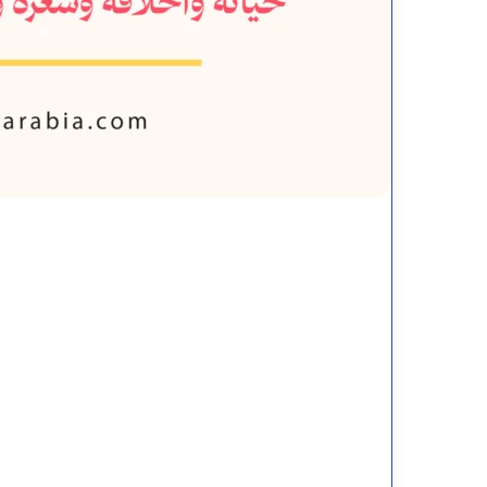
إعراب
من