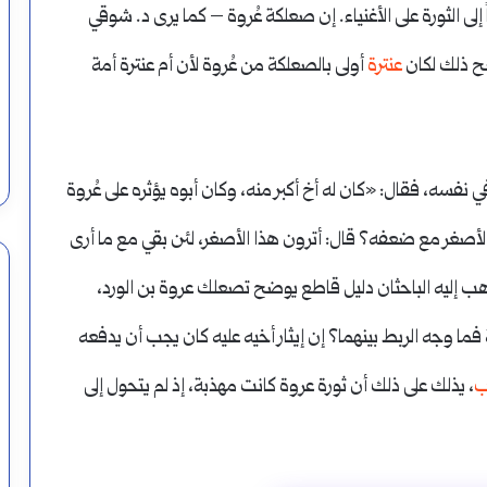
إلى الثورة على الأغنياء. إن صعلكة عُروة – كما يرى د. شوقي
صح ذلك لكان
عنترة
أولى بالصعلكة من عُروة لأن أم عنترة أمة
فسه، فقال: «كان له أخ أكبر منه، وكان أبوه يؤثره على عُروة
لى الأصغر مع ضعفه؟ قال: أترون هذا الأصغر، لئن بقي مع ما أرى
ذهب إليه الباحثان دليل قاطع يوضح تصعلك عروة بن الورد،
ة فما وجه الربط بينهما؟ إن إيثار أخيه عليه كان يجب أن يدفعه
ب
، يذلك على ذلك أن ثورة عروة كانت مهذبة، إذ لم يتحول إلى