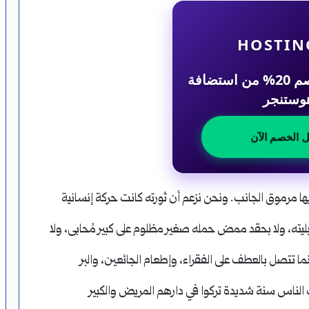
HOSTIN
احصل على خصم 20% من استضافة
وستنجر
ل الخصم الآن
ها مرموق الجانب. ونحن نزعم أن ثورته كانت حركة إنسانية
يته، ولا بحقد ممض حمله صغير مظلوم على كبير مُحابى، ولا
 تتصل بالعطف على الفقراء، وإطعام الجائعين، والبر
بت الناس سنة شديدة تركوا في دارهم المريض والكبير