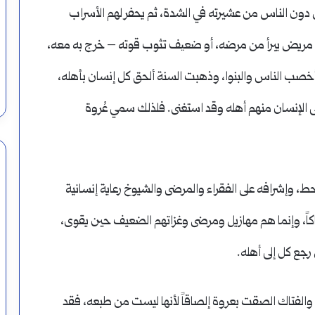
دون الناس من عشيرته في الشدة، ثم يحفر لهم الأسراب
 مريض يبرأ من مرضه، أو ضعیف تثوب قوته – خرج به معه،
ا أخصب الناس والبنوا، وذهبت السنة ألحق كل إنسان بأهله،
ى الإنسان منهم أهله وقد استغنى. فلذلك سمي عُروة
ط، وإشرافه على الفقراء والمرضى والشيوخ رعاية إنسانية
فتاكاً، وإنما هم مهازيل ومرضى وغزاتهم الضعيف حين يقوى،
رجع كل إلى أهله.
والفتاك الصقت بعروة إلصاقاً لأنها ليست من طبعه، فقد