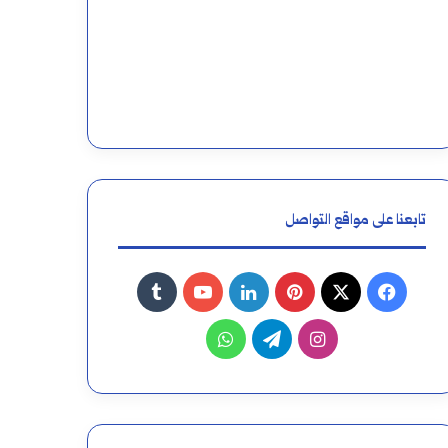
تابعنا على مواقع التواصل
فيسبوك
‫X
بينتيريست
لينكدإن
‫YouTube
انستقرام
تيلقرام
واتساب