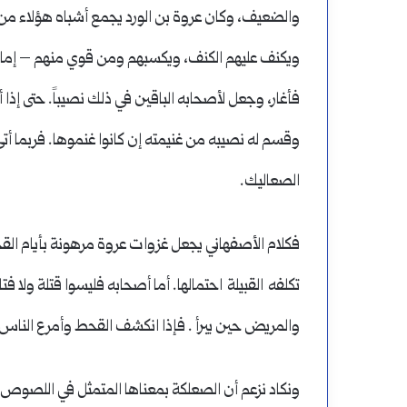
والضعيف، وكان عروة بن الورد يجمع أشباه هؤلاء من 
ويكنف عليهم الكنف، ويكسبهم ومن قوي منهم – إما
فأغار، وجعل لأصحابه الباقين في ذلك نصيباً. حتى إذ
وقسم له نصيبه من غنيمته إن كانوا غنموها. فربما أت
الصعاليك.
فكلام الأصفهاني يجعل غزوات عروة مرهونة بأيام القح
تكلفه القبيلة احتمالها. أما أصحابه فليسوا قتلة ولا 
والمريض حين يبرأ . فإذا انكشف القحط وأمرع الناس 
ونكاد نزعم أن الصعلكة بمعناها المتمثل في اللصوص 