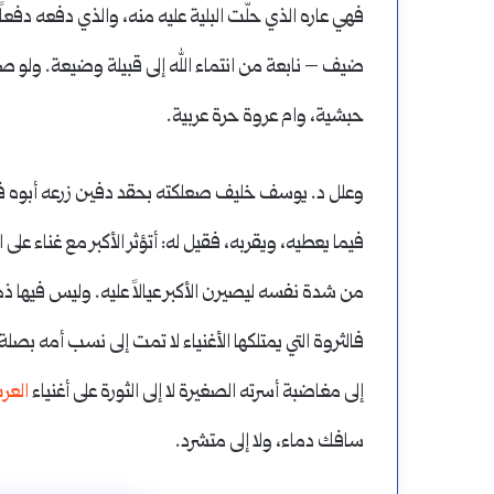
فهي عاره الذي حلّت البلية عليه منه، والذي دفعه دفعاً 
ضيف – نابعة من انتماء الله إلى قبيلة وضيعة. ولو 
حبشية، وام عروة حرة عربية.
وعلل د. يوسف خليف صعلكته بحقد دفين زرعه أبوه في ن
فيما يعطيه، ويقربه، فقيل له: أتؤثر الأكبر مع غناء ع
من شدة نفسه ليصيرن الأكبر عيالاً عليه. وليس فيها 
فالثروة التي يمتلكها الأغنياء لا تمت إلى نسب أمه بصل
إلى مغاضبة أسرته الصغيرة لا إلى الثورة على أغنياء
العر
سافك دماء، ولا إلى متشرد.