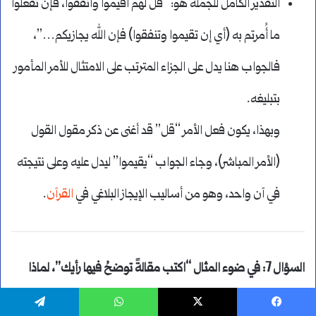
التقدير الكامل للجملة هو: “قل لهم أقيموا وأنفقوا، فإنْ تفعلوا
ما أُمرتم به (أي إن تقيموا وتنفقوا) فإن الله يجازيكم…”،
فالجواب هنا يدل على الجزاء المترتب على الامتثال للأمر المأمور
بتبليغه.
وبهذا، يكون فعل الأمر “قل” قد أغنى عن ذكر مقول القول
(الأمر المباشر)، وجاء الجواب “يقيموا” ليدل عليه وعلى نتيجته
في آن واحد، وهو من أساليب الإيجاز البلاغي في
القرآن
.
السؤال 7: في ضوء المثال “اكتب مقالةً توضحُ فيها رأيك”، لماذا
جاء الفعل “توضحُ” مرفوعاً وليس مجزوماً حسب تحليل المقالة؟
يسبوك
‫X
واتساب
تيلقرام