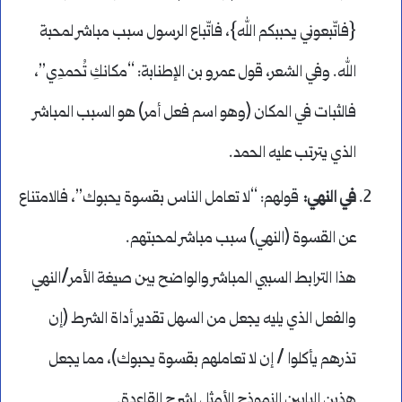
{فاتّبعوني يحببكم الله}، فاتّباع الرسول سبب مباشر لمحبة
الله. وفي الشعر، قول عمرو بن الإطنابة: “مكانكِ تُحمدِي”،
فالثبات في المكان (وهو اسم فعل أمر) هو السبب المباشر
الذي يترتب عليه الحمد.
في النهي
:
قولهم: “لا تعامل الناس بقسوة يحبوك”، فالامتناع
عن القسوة (النهي) سبب مباشر لمحبتهم.
هذا الترابط السببي المباشر والواضح بين صيغة الأمر/النهي
والفعل الذي يليه يجعل من السهل تقدير أداة الشرط (إن
تذرهم يأكلوا / إن لا تعاملهم بقسوة يحبوك)، مما يجعل
هذين البابين النموذج الأمثل لشرح القاعدة.