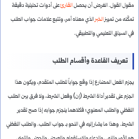
مقول القول. الغرض أن يحصل
القارئ
على أدوات تحليلية دقيقة
تمكّنه من تمييز
الخبر
الذي معناه أمر، وتتبع علامات جواب الطلب
في السياق التعليمي والتطبيقي.
تعريف القاعدة وأقسام الطلب
يجزم الفعل المضارع إذا وقع جواباً للطلب المتقدم، ويكون هذا
الجزم على تقدير أداة الشرط (إن) وفعل الشرط، ولا فرق بين الطلب
اللفظي والطلب المعنوي؛ فكلاهما ينجزم جوابه إذا صح تقدير
الشرط. وهذا ما يشار إليه في النحو بـ جواب الطلب. والطلب اللفظي
هو الأمر والنهي والدعاء والاستفهام والعرض والحض والتمني