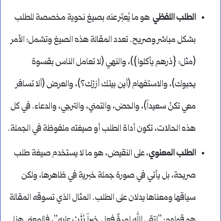
الطلب اللفظي
هو ما يُعبَّر عنه بصيغ نحوية مخصصة للطلب
بشكل مباشر وصريح. تعدد المقالة هذه الصيغ وتشمل: الأمر
(مثل: {ذرهم يأكلوا})، والنهي (لا تعامل الناس بقسوة
يحبوك)، والاستفهام (أين بيتك أزرْك؟)، والعرض (ألا تسافر
معي تكنْ سعيداً)، والحض، والتمني، والترجي، والدعاء. في كل
هذه الحالات، تكون أداة الطلب أو صيغته ملفوظة في الجملة.
الطلب المعنوي
، على النقيض، هو ما لا يستخدم صيغة طلب
صريحة، بل يأتي في صورة جملة خبرية في ظاهرها، ولكن
سياقها ومعناها يدلان على الطلب. المثال الذي تسوقه المقالة
هو قولهم: “اتقى الله امرؤٌ فعل خيراً يُثَبْ عليه”، فالمعنى هنا