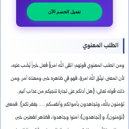
تفعيل الخصم الآن
الطلب المعنوي
ومن الطلب المعنوي قولهم: اتقى الله امرؤٌ فعل خيراً يُشَب عليه،
لأن المعنى: ليتّق اللهَ امرؤ، فهو في ظاهره خبر، ومعناه أمر. ومن
ذلك قوله تعالى: {هل أدلكم على تجارة تنجيكم من عذاب أليم.
تؤمنون بالله، وتجاهدون بأموالكم وأنفسكم …. يغفر لكم}. فمعنى
(تؤمنون)، و (تجاهدون): آمنوا وجاهدوا، فظاهر الفعلين خبر،