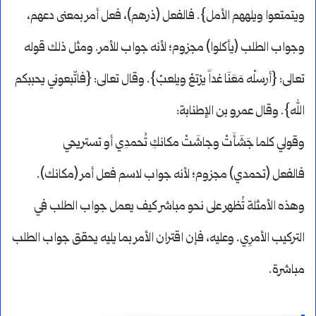
ويتمتعوا ويلههم الأمل}. فالفعل (ذرهم)، فعل أمر بمعنى دعهم،
وجواب الطلب (يأكلوا) مجزوم؛ لأنه جواب للأمر. ومثل ذلك قوله
تعالى: {أرسلْه مَعَنَا غداً يرْتعْ ويلعبْ}. وقال تعالى: {فاتّبعوني يحببكم
الله}. وقال عمرو بن الإطنابة:
وقولي كلما جَشَأَتْ وجاشَتْ مكانكِ تُحمدِي أو تستريحي
فالفعل (تحمدي) مجزوم؛ لأنه جواب لاسم فعل أمر (مكانك).
وهذه الأمثلة تُظهر على نحو مباشر كيف يعمل جواب الطلب في
التركيب الأمرِي. وعليه، فإن اقتران الأمر بما يليه يحقق جواب الطلب
مباشرة.