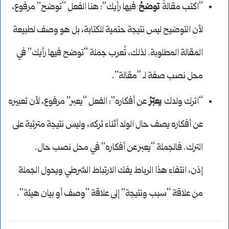
“اكتب مقالةً
توضحُ
فيها رأيك”: هنا الفعل “توضح” مرفوع،
لأن التوضيح ليس نتيجة حتمية للكتابة، بل هو وصف لطبيعة
المقالة المطلوبة. لذلك، تُعرب جملة “توضح فيها رأيك” في
محل نصب صفة لـ “مقالة”.
“اترك ولدك
يعبّرُ
عن أفكاره”: الفعل “يعبر” مرفوع، لأن تعبيره
عن أفكاره يصف حال الولد أثناء تركه، وليس نتيجة مترتبة على
الترك. فالجملة “يعبر عن أفكاره” في محل نصب حال.
إذن، انتفاء هذا الرباط يفك الارتباط الشرطي ويحول الجملة
من علاقة “سبب ونتيجة” إلى علاقة “وصف أو بيان هيئة”.