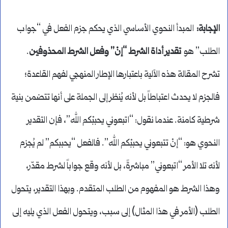
الإجابة
:
المبدأ النحوي الأساسي الذي يحكم جزم الفعل في “جواب
الطلب” هو
تقدير أداة الشرط “إنْ” وفعل الشرط المحذوفين
.
تشرح المقالة هذه الآلية باعتبارها الإطار المنهجي لفهم القاعدة؛
فالجزم لا يحدث اعتباطاً بل لأنه يُنظر إلى الجملة على أنها تتضمن بنية
شرطية كامنة. عندما نقول: “اتبعوني يحببْكم الله”، فإن التقدير
النحوي هو: “إنْ تتبعوني يحببْكم الله”. فالفعل “يحببكم” لم يُجزم
لأنه تلا الأمر “اتبعوني” مباشرةً، بل لأنه وقع جواباً لشرط مقدّر،
وهذا الشرط هو المفهوم من الطلب المتقدم. وبهذا التقدير، يتحول
الطلب (الأمر في هذا المثال) إلى سبب، ويتحول الفعل الذي يليه إلى