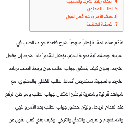
انتفاء رباط الشرط والسببية
الطلب المعنوي
حذف الأمر ودلالة فعل القول
الأسئلة الشائعة
تقدّم هذه المقالة إطاراً منهجياً لشرح قاعدة جواب الطلب في
العربية بوصفه آلية نحوية للجزم. نؤصّل لتقدير أداة الشرط إن وفعل
الشرط، ونبيّن كيف يتحقق جواب الطلب حين يرتبط الطلب برباط
الشرط والسببية. نستعرض أنماط الطلب اللفظي والمعنوي، مع
شواهد قرآنية وشعرية توضّح اشتغال جواب الطلب ومواطن الرفع
عند انعدام الرباط. ونبيّن حضور جواب الطلب بعد الأمر والنهي
والاستفهام والعرض والتمنّي والترجّي، وكيف يغني فعل القول عن