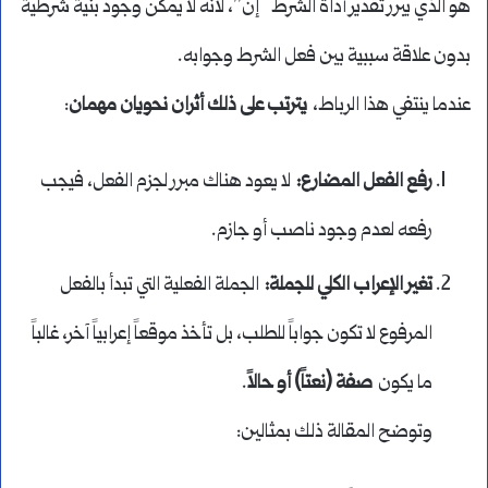
هو الذي يبرر تقدير أداة الشرط “إنْ”، لأنه لا يمكن وجود بنية شرطية
بدون علاقة سببية بين فعل الشرط وجوابه.
عندما ينتفي هذا الرباط،
يترتب على ذلك أثران نحويان مهمان
:
رفع الفعل المضارع
:
لا يعود هناك مبرر لجزم الفعل، فيجب
رفعه لعدم وجود ناصب أو جازم.
تغير الإعراب الكلي للجملة
:
الجملة الفعلية التي تبدأ بالفعل
المرفوع لا تكون جواباً للطلب، بل تأخذ موقعاً إعرابياً آخر، غالباً
ما يكون
صفة (نعتاً) أو حالاً
.
وتوضح المقالة ذلك بمثالين: