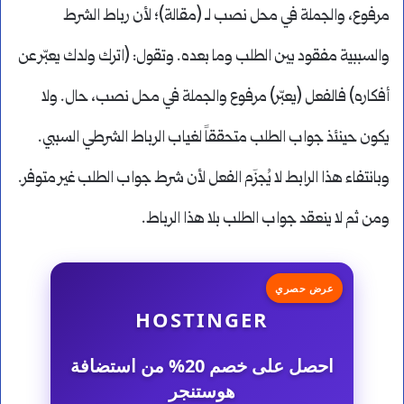
مرفوع، والجملة في محل نصب لـ (مقالة)؛ لأن رباط الشرط
والسببية مفقود بين الطلب وما بعده. وتقول: (اترك ولدك يعبّر عن
أفكاره) فالفعل (يعبّر) مرفوع والجملة في محل نصب، حال. ولا
يكون حينئذ جواب الطلب متحققاً لغياب الرباط الشرطي السببي.
وبانتفاء هذا الرابط لا يُجزَم الفعل لأن شرط جواب الطلب غير متوفر.
ومن ثم لا ينعقد جواب الطلب بلا هذا الرباط.
عرض حصري
HOSTINGER
احصل على خصم 20% من استضافة
هوستنجر