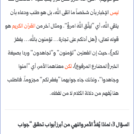
ليس
الإخبار بأن شخصاً ما اتقى الله، بل هو طلب ودعاء بأن
يتقي الله، أي “لِيتَّقِ اللهَ امرؤٌ”. ومثال آخر من
القرآن الكريم
هو
قوله تعالى: {هل أدلكم على تجارة… تؤمنون بالله… يغفرْ
لكم}، حيث إن الفعلين “تؤمنون” و”تجاهدون” وردا بصيغة
الخبر (المضارع المرفوع)،
لكن
معناهما الأمر، أي “آمنوا
وجاهدوا”، ولذلك جاء جوابهما “يغفر لكم” مجزوماً. فالطلب
هنا يُفهم من دلالة الكلام لا من لفظه.
السؤال 3: لماذا يُعَدُّ الأمر والنهي من أبرز أبواب تحقق “جواب