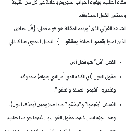
مقام الطلب، ويقوم الجواب المجزوم بالدلالة على كل من النتيجة
ومحتوى القول المحذوف.
الشاهد القرآني الذي أوردته المقالة هو قوله تعالى: {قُلْ لعبادي
الذين آمنوا
يقيموا
الصلاة و
ينفقوا
…}. التحليل النحوي هنا كالتالي:
الفعل “قل” هو فعل أمر.
مقول القول (أي الكلام الذي أُمر النبي بقوله) محذوف،
وتقديره: “أقيموا الصلاة وأنفقوا”.
الفعلان “يقيموا” و”ينفقوا” جاءا مجزومين (بحذف النون).
وهذا الجزم ليس لأنهما مقول القول، بل لأنهما جواب الطلب.