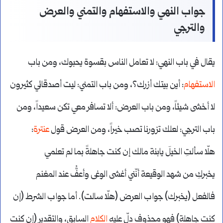
جواب النهي والاستفهام والتمني والعرض
والترجي
يقال في باب النهي: لا تعامل الناس بقسوة يحبوك، ومن باب
الاستفهام
: أين بيتك أزرك؟، ومن باب التمني: ليت أصدقائي كثيرون
لا أخشى شيئاً، ومن باب العرض: ألا تسافر معي تكن سعيداً، ومن
باب الترجي: لعلك تزورنا تصب خيراً، ومن العرض قول
عنترة
:
هلّا سألتِ الخيلَ يابنة مالك إن كنت جاهلةً بما لم تعلمي
يخبركِ من شهد الوقيعة أنّني أغشى الوغى وأعفُّ عند المغنم
فالفعل (يخبرك) جواب العرض (هلّا سالت). أما جواب الشرط (إن
كنت جاهلة) فهو محذوف دلّ عليه
الكلام
السابق، والتقدير (إن كنت