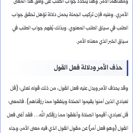
ومعناهما الأمر. وهنا يتحدد جواب الطلب على وفق هذا المعنى
الأمرِي. وعليه فإن تركيب الجملة يحمل دلالة تؤهل تحقق جواب
الطلب في سياق الطلب المعنوي. وبذلك يُفهم جواب الطلب في
سياق الخبر الذي معناه الأمر.
حذف الأمر ودلالة فعل القول
وقد يحذف الأمر ويدل عليه فعل القول، من ذلك قوله تعالى: {قل
لعبادي الذين آمنوا يقيموا الصلاة وينفقوا مما رزقناهم}. فالمعنى:
قل لعبادي: أقيموا الصلاة وأنفقوا مما رزقكم الله… فقد أغنى فعل
القول (وهو فعل أمر) عن مقول القول الذي فيه معنى الأمر، وجاء