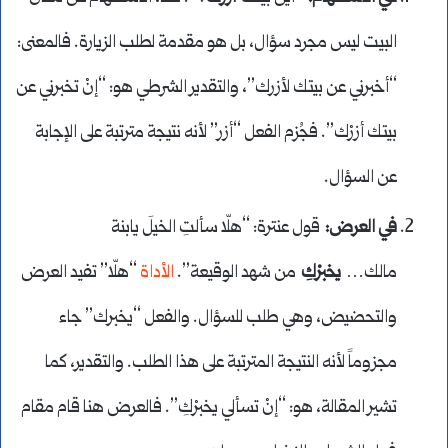
البيت ليس مجرد سؤال، بل هو مقدمة لطلب الزيارة. فالمعنى:
“أخبرني عن بيتك لأزرك”، والتقدير الشرطي هو: “إنْ تخبرني عن
بيتك أزرْك”. فجُزم الفعل “أزر” لأنه نتيجة مترتبة على الإجابة
عن السؤال.
في العرض
:
قول عنترة: “هلّا سألتِ الخيلَ يابنة
مالك…
يخبرْكِ
من شهد الوقيعة”.
الأداة
“هلّا” تفيد العرض
والتحضيض، وهي طلب للسؤال. والفعل “يخبرك” جاء
مجزوماً لأنه النتيجة المترتبة على هذا الطلب. والتقدير، كما
تشير المقالة، هو: “إنْ تسألي يخبرْكِ”. فالعرض هنا قام مقام