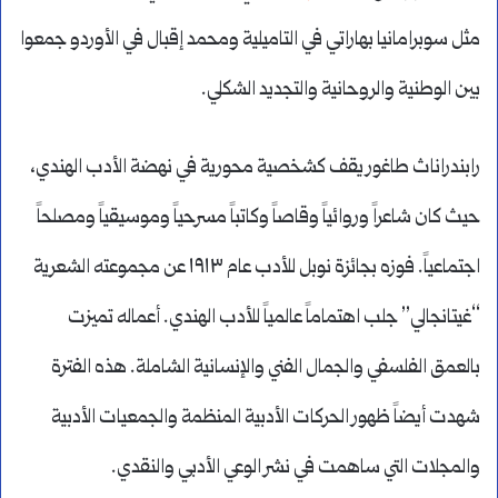
مثل سوبرامانيا بهاراتي في التاميلية ومحمد إقبال في الأوردو جمعوا
بين الوطنية والروحانية والتجديد الشكلي.
رابندراناث طاغور يقف كشخصية محورية في نهضة الأدب الهندي،
حيث كان شاعراً وروائياً وقاصاً وكاتباً مسرحياً وموسيقياً ومصلحاً
اجتماعياً. فوزه بجائزة نوبل للأدب عام ١٩١٣ عن مجموعته الشعرية
“غيتانجالي” جلب اهتماماً عالمياً للأدب الهندي. أعماله تميزت
بالعمق الفلسفي والجمال الفني والإنسانية الشاملة. هذه الفترة
شهدت أيضاً ظهور الحركات الأدبية المنظمة والجمعيات الأدبية
والمجلات التي ساهمت في نشر الوعي الأدبي والنقدي.