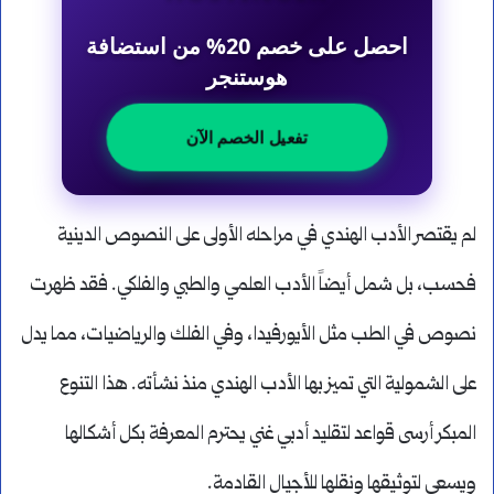
احصل على خصم 20% من استضافة
هوستنجر
تفعيل الخصم الآن
لم يقتصر الأدب الهندي في مراحله الأولى على النصوص الدينية
فحسب، بل شمل أيضاً الأدب العلمي والطبي والفلكي. فقد ظهرت
نصوص في الطب مثل الأيورفيدا، وفي الفلك والرياضيات، مما يدل
على الشمولية التي تميز بها الأدب الهندي منذ نشأته. هذا التنوع
المبكر أرسى قواعد لتقليد أدبي غني يحترم المعرفة بكل أشكالها
ويسعى لتوثيقها ونقلها للأجيال القادمة.