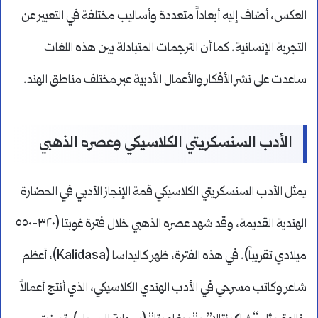
العكس، أضاف إليه أبعاداً متعددة وأساليب مختلفة في التعبير عن
التجربة الإنسانية. كما أن الترجمات المتبادلة بين هذه اللغات
ساعدت على نشر الأفكار والأعمال الأدبية عبر مختلف مناطق الهند.
الأدب السنسكريتي الكلاسيكي وعصره الذهبي
يمثل الأدب السنسكريتي الكلاسيكي قمة الإنجاز الأدبي في الحضارة
الهندية القديمة، وقد شهد عصره الذهبي خلال فترة غوبتا (٣٢٠-٥٥٠
ميلادي تقريباً). في هذه الفترة، ظهر كاليداسا (Kalidasa)، أعظم
شاعر وكاتب مسرحي في الأدب الهندي الكلاسيكي، الذي أنتج أعمالاً