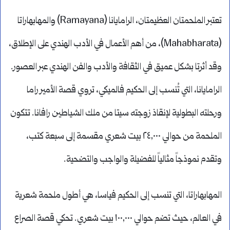
تعتبر الملحمتان العظيمتان، الرامايانا (Ramayana) والمهابهاراتا
(Mahabharata)، من أهم الأعمال في الأدب الهندي على الإطلاق،
وقد أثرتا بشكل عميق في الثقافة والأدب والفن الهندي عبر العصور.
الرامايانا، التي تُنسب إلى الحكيم فالميكي، تروي قصة الأمير راما
ورحلته البطولية لإنقاذ زوجته سيتا من ملك الشياطين رافانا. تتكون
الملحمة من حوالي ٢٤,٠٠٠ بيت شعري مقسمة إلى سبعة كتب،
وتقدم نموذجاً مثالياً للفضيلة والواجب والتضحية.
المهابهاراتا، التي تنسب إلى الحكيم فياسا، هي أطول ملحمة شعرية
في العالم، حيث تضم حوالي ١٠٠,٠٠٠ بيت شعري. تحكي قصة الصراع