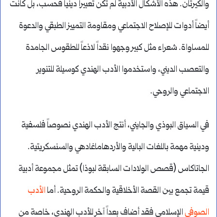
والكيرتان. هذه الأشكال الأدبية لم تكن تعبيراً دينياً فحسب، بل كانت
أيضاً أدوات للإصلاح الاجتماعي ومقاومة التمييز الطبقي والدعوة
للمساواة. شعراء مثل كبير وجهوا نقداً لاذعاً للطقوس الجامدة
والتعصب الديني، واستخدموا الأدب الهندي كوسيلة للتنوير
الاجتماعي والروحي.
في السياق البوذي والجايني، أنتج الأدب الهندي نصوصاً فلسفية
ودينية مهمة باللغات البالية والأردهاماغادهي والسنسكريتية.
الجاتاكاس (قصص الولادات السابقة لبوذا) تمثل مجموعة أدبية
قيمة تجمع بين القصة الأخلاقية والحكمة الروحية. أما
الأدب
الصوفي
الإسلامي فقد أضاف بعداً آخر للأدب الهندي، خاصة من