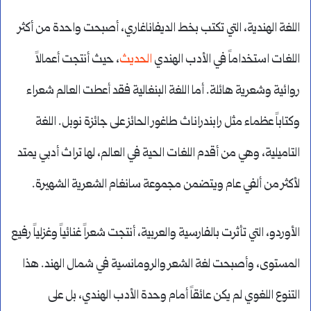
اللغة الهندية، التي تكتب بخط الديفاناغاري، أصبحت واحدة من أكثر
اللغات استخداماً في الأدب الهندي
الحديث
، حيث أنتجت أعمالاً
روائية وشعرية هائلة. أما اللغة البنغالية فقد أعطت العالم شعراء
وكتاباً عظماء مثل رابندراناث طاغور الحائز على جائزة نوبل. اللغة
التاميلية، وهي من أقدم اللغات الحية في العالم، لها تراث أدبي يمتد
لأكثر من ألفي عام ويتضمن مجموعة سانغام الشعرية الشهيرة.
الأوردو، التي تأثرت بالفارسية والعربية، أنتجت شعراً غنائياً وغزلياً رفيع
المستوى، وأصبحت لغة الشعر والرومانسية في شمال الهند. هذا
التنوع اللغوي لم يكن عائقاً أمام وحدة الأدب الهندي، بل على