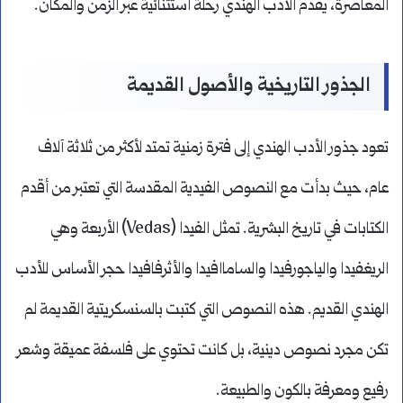
المعاصرة، يقدم الأدب الهندي رحلة استثنائية عبر الزمن والمكان.
الجذور التاريخية والأصول القديمة
تعود جذور الأدب الهندي إلى فترة زمنية تمتد لأكثر من ثلاثة آلاف
عام، حيث بدأت مع النصوص الفيدية المقدسة التي تعتبر من أقدم
الكتابات في تاريخ البشرية. تمثل الفيدا (Vedas) الأربعة وهي
الريغفيدا والياجورفيدا والساماافيدا والأثرفافيدا حجر الأساس للأدب
الهندي القديم. هذه النصوص التي كتبت بالسنسكريتية القديمة لم
تكن مجرد نصوص دينية، بل كانت تحتوي على فلسفة عميقة وشعر
رفيع ومعرفة بالكون والطبيعة.