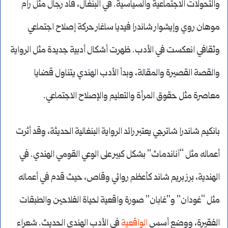
والتحولات الاجتماعية والسياسية. في البنغال، قاد رجال مثل رام
موهان روي وإيشوار شاندرا فيديا ساغار حركة إصلاح اجتماعي
وثقافي انعكست في الأدب. ظهرت أشكال أدبية جديدة مثل الرواية
والقصة القصيرة والمقالة، وبدأ الأدب الهندي يتناول قضايا
معاصرة مثل حقوق المرأة والتعليم والإصلاح الاجتماعي.
بانكيم شاندرا شاترجي يعتبر رائد الرواية البنغالية الحديثة، وقد أثرت
أعماله مثل “آناندماث” بشكل كبير على الوعي القومي الهندي. في
الهندية، برز بريم شاند كأعظم روائي وقاص، حيث قدم في أعماله
مثل “غودان” و”غابان” صورة واقعية لحياة الفلاحين والطبقات
الفقيرة، ووضع أسس
الواقعية
في الأدب الهندي الحديث. شعراء