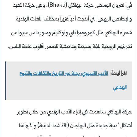
في القرون الوسطى حركة البهاكتي (Bhakti)، وهي حركة التعبد
والإخلاص الروحي التي أنتجت أدباً غزيراً بمختلف اللغات الهندية.
شعراء البهاكتي مثل كبير وميرا باي وتوكارام وسور داس عبروا عن
تجربتهم الروحية بلغة بسيطة وعاطفية تلامس قلوب عامة الناس.
اقرأ أيضاً:
الأدب الآسيوي: رحلة عبر التاريخ والثقافات والتنوع
الإبداعي
حركة البهاكتي ساهمت في إثراء الأدب الهندي من خلال تطوير
أشكال أدبية جديدة مثل البهاجان (الأناشيد الدينية) والأبهانغا