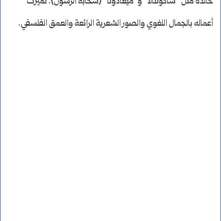
خالدة مثل “شاكونتالا” و”ميغادوتا” (سحابة الرسول). تميزت
أعماله بالجمال اللغوي والصور الشعرية الرائعة والعمق الفلسفي.