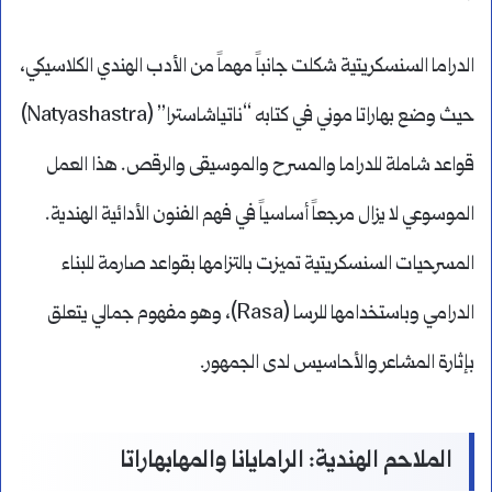
الدراما السنسكريتية شكلت جانباً مهماً من الأدب الهندي الكلاسيكي،
حيث وضع بهاراتا موني في كتابه “ناتياشاسترا” (Natyashastra)
قواعد شاملة للدراما والمسرح والموسيقى والرقص. هذا العمل
الموسوعي لا يزال مرجعاً أساسياً في فهم الفنون الأدائية الهندية.
المسرحيات السنسكريتية تميزت بالتزامها بقواعد صارمة للبناء
الدرامي وباستخدامها للرسا (Rasa)، وهو مفهوم جمالي يتعلق
بإثارة المشاعر والأحاسيس لدى الجمهور.
الملاحم الهندية: الرامايانا والمهابهاراتا