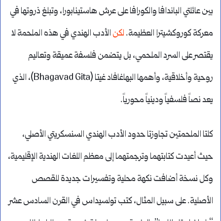
بين عائلتي الباندافا والكورافا على عرش هاستينابورا، وتبلغ ذروتها في
معركة كوروكشيترا العظيمة.
لكن
الأدب الهندي في هذه الملحمة لا
يقتصر على السرد الملحمي، بل يتضمن فلسفة عميقة وتعاليم
روحية وأخلاقية، وأهمها البهاغافاد غيتا (Bhagavad Gita)، الذي
يعد نصاً فلسفياً ودينياً محورياً.
كلتا الملحمتين تجاوزتا حدود الأدب الهندي السنسكريتي الأصلي،
حيث أعيدت كتابتهما وترجمتهما إلى معظم اللغات الهندية الإقليمية،
وكل نسخة أضافت نكهة محلية وتفسيرات جديدة للقصص
الأصلية. على سبيل المثال، كتب تولسيداس في القرن السادس عشر