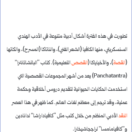
تطورت في هذه الفترة أشكال أدبية متنوعة في الأدب الهندي
السنسكريتي، منها الكافيا (الشعر الفني)، والناتاكا (المسرح)، والكاتها
(
القصة
)، والأخياياكا (
القصص
التعليمية). كتاب “الباتشاتانترا”
(Panchatantra) يعد من أشهر المجموعات القصصية التي
استخدمت الحكايات الحيوانية لتقديم دروس أخلاقية وحكمة
عملية، وقد ترجم إلى معظم لغات العالم. كما ظهر في هذا العصر
النقد
الأدبي المنظم من خلال كتب مثل “كافياداراشا” لدانادين
و”كافيامامسا” لراججاشيخارا.