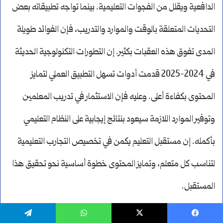
الدافعية ويقلل من الفجوات التعليمية. بينما تواجه تطبيقاته بعض
التحديات المتعلقة بالوقت والموارد والتدريب، فإن الفوائد طويلة
المدى تفوق هذه العقبات بكثير. إن التطورات التكنولوجية الحديثة
في 2024-2025 قدمت أدوات تسهل التطبيق العملي لتمايز
المحتوى بكفاءة أعلى. وعليه فإن الاستثمار في تدريب المعلمين
وتوفير الموارد اللازمة سيعود بنتائج إيجابية على النظام التعليمي
بأكمله. إن مستقبل التعليم يكمن في تخصيص التجارب التعليمية
لتناسب كل متعلم، وتمايز المحتوى خطوة أساسية نحو تحقيق هذا
المستقبل.
هل أنت مستعد للبدء بتطبيق تمايز المحتوى في ممارساتك
يسبوك
‫X
واتساب
تيلقرام