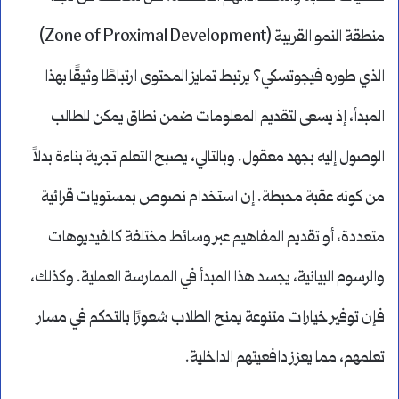
منطقة النمو القريبة (Zone of Proximal Development)
الذي طوره فيجوتسكي؟ يرتبط تمايز المحتوى ارتباطًا وثيقًا بهذا
المبدأ، إذ يسعى لتقديم المعلومات ضمن نطاق يمكن للطالب
الوصول إليه بجهد معقول. وبالتالي، يصبح التعلم تجربة بناءة بدلاً
من كونه عقبة محبطة. إن استخدام نصوص بمستويات قرائية
متعددة، أو تقديم المفاهيم عبر وسائط مختلفة كالفيديوهات
والرسوم البيانية، يجسد هذا المبدأ في الممارسة العملية. وكذلك،
فإن توفير خيارات متنوعة يمنح الطلاب شعورًا بالتحكم في مسار
تعلمهم، مما يعزز دافعيتهم الداخلية.