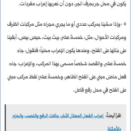
يكون في محل جر بحرف الجر، دون أن نعربها إعراب مفردات.
٥ -وإذا سَمَّينا بمركب عددي أو ما يجري مجراه مثل مركبات الظرف
ومركبات الأحوال، مثل: خمسةَ عشرَ، بيتَ بيتَ، حيصَ بيصَ، أبقينا
على بنائها على الفتح، وعندها يكون الإعراب محلياً؛ فنقول: جاء
خمسةَ عشر، والقصد شخصاً مسمى بهذا المركب، والإعراب: جاء:
فعل ماض مبني على الفتح الظاهر، وخمسةَ عشرَ: لفظ مركب مبني
على الفتح في محل رفع فاعل.
اقرأ أيضاً:
إعراب الفعل المعتل الآخر: حالات الرفع والنصب والجزم
بالأمثلة