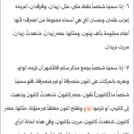
٦ -إذا سمينا شخصاً بلفظ مثنى، مثل: زيدان، وفرقدان، أعربناه
إعراب عثمان وحسان التي هي أسماء ممنوعة من الصرف؛ لأنها
أعلام مختومة بألف ونون، ومثالها: حضر زيدانُ، شاهدتُ زيدانَ،
مررت بزيدانَ.
٧ -إذا سمينا شخصاً بجمع مذكر سالم فالأشهر أن نلزمه الواو،
ونعربه بالحركات على النون منصرفة أو غير منصرفة، فلو سمينا
شخصاً ما (كاتبون) نقول: حضر كاتبونُ، شاهدتُ كاتبونَ وذهبت
إلى كاتبينِ، أو نلزمها
الواو
ونفتح النون مطلقاً غير منوَّنة، مثالها: حضر
كاتبونَ، شاهدتُ كاتبونَ، مررت بكاتبونَ، وفي هذه الحالة الرأي