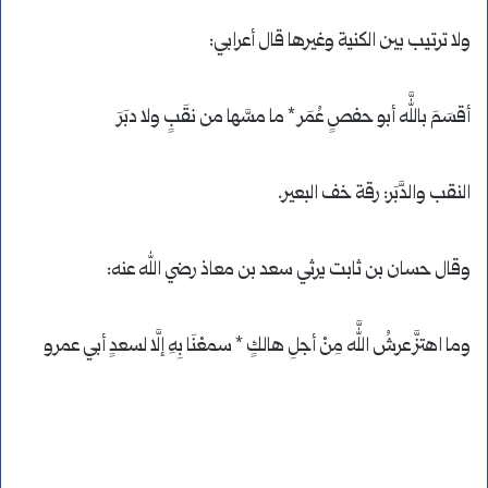
ولا ترتيب بين الكنية وغيرها قال أعرابي:
أقسَمَ باللَّه أبو حفصٍ عُمَر * ما مسَّها من نقَبٍ ولا دبَرَ
النقب والدَّبَر: رقة خف البعير.
وقال حسان بن ثابت يرثي سعد بن معاذ رضي الله عنه:
وما اهتزَّ عرشُ اللَّه مِنْ أجلِ هالكٍ * سمعْنَا بِهِ إلَّا لسعدٍ أبي عمرو