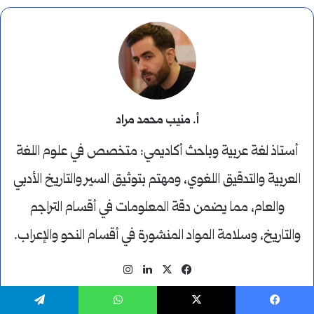
أ. منيب محمد مراد
أستاذ لغة عربية وباحث أكاديمي: متخصص في علوم اللغة
العربية والتدقيق اللغوي، ومهتم بتوثيق السير والتاريخ الأدبي
والعام، مما يضمن دقة المعلومات في أقسام التراجم
والتاريخ، وسلامة المواد المنشورة في أقسام النحو والإعراب.
‫X
فيسبوك
لينكدإن
انستقرام
يسبوك
‫X
واتساب
تيلقرام