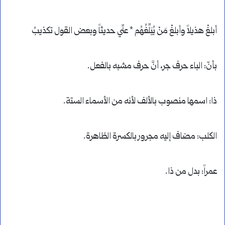
أبلغْ هذيلاً وأبلغْ مَنْ يُبَلِّغُهُم * عنِّي حديثاً وبعض القول تكذيبُ
بأنّ: الباء حرف جر، أنَّ حرف مشبه بالفعل.
ذا: اسمها منصوب بالألف لأنه من الأسماء الستة.
الكلب: مضاف إليه مجرور بالكسرة الظاهرة.
عمراً: بدل من ذا.