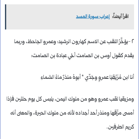
اقرأ أيضاً:
إعراب سورة المسد
٢ -يؤخَّرُ اللقب عن الاسم كهارون الرشيد: وعمرو الجاحظ، وربما
يقدم كقول أوس بن الصامت أخي عبادة بن الصامت:
أنا ابن مُزَيْقِيَا عمروٍ وجَدِّي * أبوهُ منذرٌ ماءُ السَّماءِ
ومزيقيا لقب عمرو وهو من ملوك اليمن، يلبس كل يوم حلتين فإذا
أمسى مزّقها ومنذر أحد أجداده لأنه من ملوك الحيرة، والمعنى أنه
كريم الطرفين.