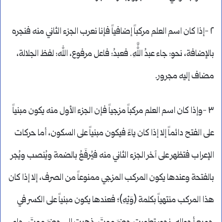
٢ -إذا كان اسم العلم مركباً إضافياً فإنا نعرب الجزء الثاني منه فنجره
بالإضافة، نحو: جاء عبدُ اللَّهِ. فعبدُ: فاعل مرفوع، الله: لفظ الجلالة،
مضاف إليه مجرور.
٣ -وإذا كان اسم العلم مركباً مزجياً فإن الجزء الأول منه يكون مبنياً
على الفتح دائماً إلا إذا كان ياءً فيكون مبنياً على السكون، أما حركات
الإعراب فتظهر على آخر الجزء الثاني منه فيُرفَعُ بالضمة ويُنصب ويُجر
بالفتحة وعندها يكون المركب المزجي ممنوعاً من الصرف، إلا إذا كان
هذا المركب منتهياً بكلمة (وَيْهِ)؛ فعندها يكون مبنياً على الكسر في