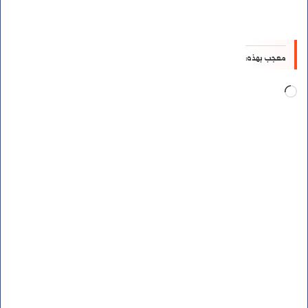
معجب بهذه:
جاري
التحميل…