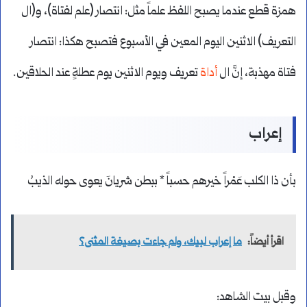
همزة قطع عندما يصبح اللفظ علماً مثل: انتصار (علم لفتاة)، و(ال
التعريف) الاثنين اليوم المعين في الأسبوع فتصبح هكذا: انتصار
فتاة مهذبة، إنَّ ال
أداة
تعريف ويوم الاثنين يوم عطلةٍ عند الحلاقين.
إعراب
بأن ذا الكلب عَمْراً خيرهم حسباً * ببطن شريانَ يعوى حوله الذيبُ
اقرأ أيضاً:
ما إعراب لبيك، ولم جاءت بصيغة المثنى؟
وقبل بيت الشاهد: