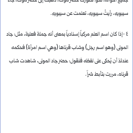
جميع أحواله، نحو: تطورت حضرَ موتَ، ذهبت إلى حضرَ موتَ، جاء
سيبويهِ، رأيتُ سيبويهِ، تعلمت عن سيبويهِ.
٤ -إذا كان اسم العلم مركباً إسنادياً بمعنى أنه جملة فعلية، مثل: جاد
المولى (وهو اسم رجل) وشاب قرناها (وهي اسم امرأة) فحكمه
عندئذ أن يُحكى على لفظه فنقول: حضرَ جاد المولى، شاهدت شاب
قرناه، مررت بتأبط شراً.