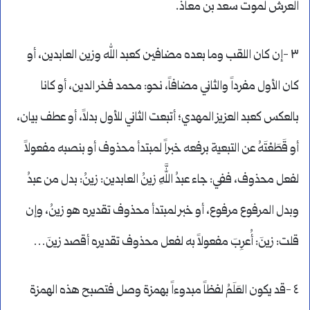
العرش لموت سعد بن معاذ.
٣ -إن كان اللقب وما بعده مضافين كعبد الله وزين العابدين، أو
كان الأول مفرداً والثاني مضافاً، نحو: محمد فخر الدين، أو كانا
بالعكس كعبد العزيز المهدي؛ أتبعت الثاني للأول بدلاً، أو عطف بيان،
أو قَطَعْتَهُ عن التبعية برفعه خبراً لمبتدأ محذوف أو بنصبه مفعولاً
لفعل محذوف، ففي: جاء عبدُ اللَّهِ زينُ العابدين: زينُ: بدل من عبدُ
وبدل المرفوع مرفوع، أو خبر لمبتدأ محذوف تقديره هو زينُ، وإن
قلت: زينَ: أُعرِبَ مفعولاً به لفعل محذوف تقديره أقصد زينَ…
٤ -قد يكون العَلَمُ لفظاً مبدوءاً بهمزة وصل فتصبح هذه الهمزة