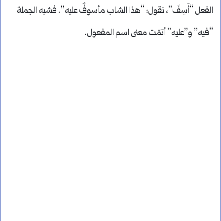
الفعل “أَسِفَ”، نقول: “هذا الشاب مأسوفٌ عليه”. فشبه الجملة
“فيه” و”عليه” أتمّت معنى اسم المفعول.