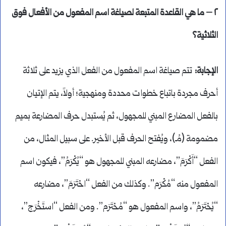
٢ – ما هي القاعدة المتبعة لصياغة اسم المفعول من الأفعال فوق
الثلاثية؟
الإجابة:
تتم صياغة اسم المفعول من الفعل الذي يزيد على ثلاثة
أحرف مجردة باتباع خطوات محددة ومنهجية؛ أولاً، يتم الإتيان
بالفعل المضارع المبني للمجهول، ثم يُستبدل حرف المضارعة بميم
مضمومة (مُـ)، ويُفتح الحرف قبل الأخير. على سبيل المثال، من
الفعل “أَكْرَمَ”، مضارعه المبني للمجهول هو “يُكْرَمُ”، فيكون اسم
المفعول منه “مُكْرَم”. وكذلك من الفعل “احْتَرَمَ”، مضارعه
“يُحْتَرَمُ”، واسم المفعول هو “مُحْتَرَم”. ومن الفعل “استَخْرَجَ”،