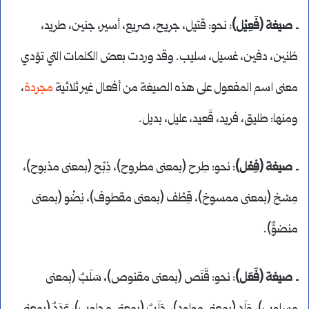
ـ
صيغة (فَعِيْل)
: نحو: قتيل، جريح، صريع، أسير، جنين، طريد،
ظنين، دفين، غسيل، سليب. وقد وردت بعض الكلمات التي تؤدي
معنى اسم المفعول على هذه الصيغة من أفعال غير ثلاثية
مجردة
،
ومنها: طليق، فريد، قَعيد، عليل، بديل.
ـ
صيغة (فِعْل)
: نحو: طِرح (بمعنى مطروح)، ذِبْح (بمعنى مذبوح)،
مِسْخ (بمعنى ممسوخ)، قِطْف (بمعنى مقطوف)، نِضْو (بمعنى
منضوٌّ).
ـ
صيغة (فَعَل)
: نحو: قَنَص (بمعنى مقنوص)، سَلَبٌ (بمعنى