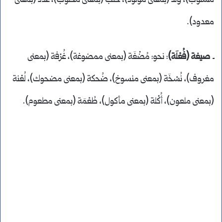
مسلوب)، وَلَد (بمعنى مولود)، حَلَبٌ (بمعنى محلوب)، عَدَدٌ (بمعنى
معدود).
ـ
صيغة (فُعْلَة)
: نحو: مُضْغَة (بمعنى ممضوغة)، غُرْفة (بمعنى
مغروف)، نُسْخَة (بمعنى منسوخ)، ضُحكة (بمعنى مضحوك)، لُعْنة
(بمعنى ملعون)، أُكْلة (بمعنى مأكول)، طُعْمَة (بمعنى مطعوم).