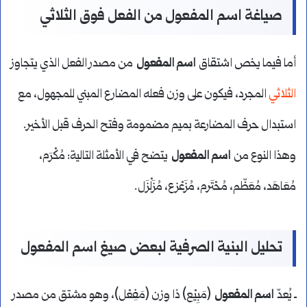
صياغة اسم المفعول من الفعل فوق الثلاثي
أما فيما يخص اشتقاق
اسم المفعول
من مصدر الفعل الذي يتجاوز
الثلاثي
المجرد، فيكون على وزن فعله المضارع المبني للمجهول، مع
استبدال حرف المضارعة بميم مضمومة وفتح الحرف قبل الأخير.
وهذا النوع من
اسم المفعول
يتضح في الأمثلة التالية: مُكْرَم،
مُعَاهَد، مُعَظّم، مُحْتَرم، مُزَعْزع، مُزَلْزَل.
تحليل البنية الصرفية لبعض صيغ اسم المفعول
ـ يُعدّ
اسم المفعول
(مَبِيْع) ذا وزن (مَفِعْل)، وهو مشتق من مصدر