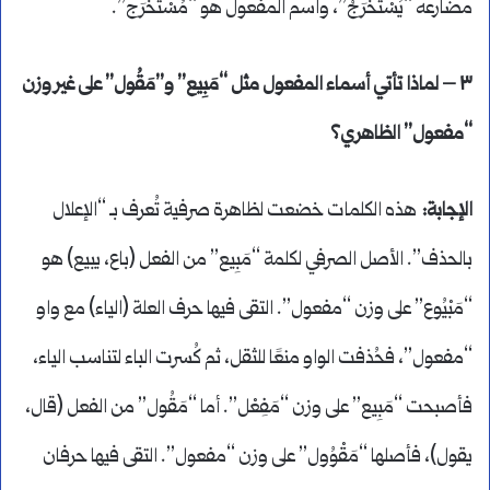
مضارعه “يُسْتَخْرَجُ”، واسم المفعول هو “مُسْتَخْرَج”.
٣ – لماذا تأتي أسماء المفعول مثل “مَبِيع” و”مَقُول” على غير وزن
“مفعول” الظاهري؟
الإجابة:
هذه الكلمات خضعت لظاهرة صرفية تُعرف بـ “الإعلال
بالحذف”. الأصل الصرفي لكلمة “مَبِيع” من الفعل (باع، يبيع) هو
“مَبْيُوع” على وزن “مفعول”. التقى فيها حرف العلة (الياء) مع واو
“مفعول”، فحُذفت الواو منعًا للثقل، ثم كُسرت الباء لتناسب الياء،
فأصبحت “مَبِيع” على وزن “مَفِعْل”. أما “مَقُول” من الفعل (قال،
يقول)، فأصلها “مَقْوُول” على وزن “مفعول”. التقى فيها حرفان