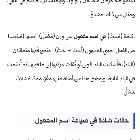
اجتمع فيه حرفان متماثلان (الواو)، أولهما ساكن، فأُدغم في الثاني.
ومثال على ذلك: مشدوٌّ.
ـ كلمة (مُحَبٌّ) هي
اسم مفعول
على وزن (مُفْعَلٌ). أصلها (مُحْبَب)
من الفعل المبني للمجهول (أُحِبَّ – يُحَبُّ). اجتمع فيها متماثلان
(الباء)، فأُسكنت الباء الأولى أو نُقلت حركتها إلى ما قبلها، ثم أُدغمت
في الباء الثانية. وينطبق هذا على أمثلة مثل: مُقَرّ، مُمَدّ، مُسْتَرَدّ،
مُحْتَلٌّ.
حالات شاذة في صياغة اسم المفعول