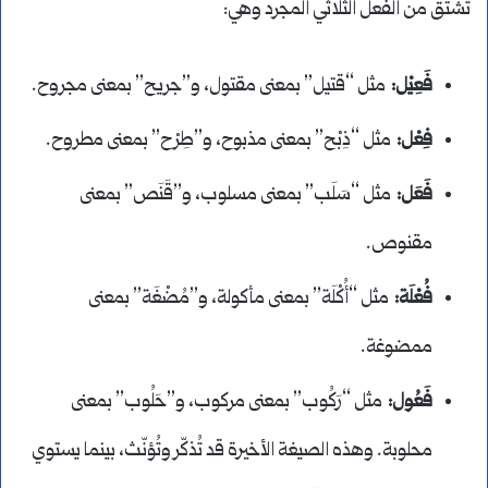
تُشتق من الفعل الثلاثي المجرد وهي:
فَعِيْل:
مثل “قتيل” بمعنى مقتول، و”جريح” بمعنى مجروح.
فِعْل:
مثل “ذِبْح” بمعنى مذبوح، و”طِرْح” بمعنى مطروح.
فَعَل:
مثل “سَلَب” بمعنى مسلوب، و”قَنَص” بمعنى
مقنوص.
فُعْلَة:
مثل “أُكْلَة” بمعنى مأكولة، و”مُضْغَة” بمعنى
ممضوغة.
فَعُول:
مثل “رَكُوب” بمعنى مركوب، و”حَلُوب” بمعنى
محلوبة. وهذه الصيغة الأخيرة قد تُذكّر وتُؤنّث، بينما يستوي