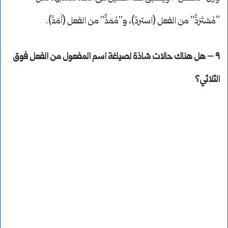
“مُسْتَرَدٌّ” من الفعل (استردّ)، و”مُمَدٌّ” من الفعل (أَمَدَّ).
٩ – هل هناك حالات شاذة لصياغة اسم المفعول من الفعل فوق
الثلاثي؟