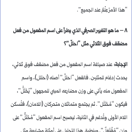
“هذا الأمرُ عِلْمٌ عند الجميع”.
٨ – ما هو التغيير الصرفي الذي يطرأ على اسم المفعول من فعل
مضعّف فوق الثلاثي مثل “احتلّ”؟
الإجابة:
عند صياغة اسم المفعول من فعل مضعّف فوق ثلاثي،
يحدث إدغام للمثلين. فالفعل “احتلَّ” أصله (احتلل)، واسم
المفعول منه يأتي على وزن مضارعه المبني للمجهول “يُحْتَلُّ”،
فيكون “مُحْتَلَل”. ثم يجتمع متماثلان متحركان (اللامان)، فتُسكن
اللام الأولى وتُدغم في الثانية، ليصبح اسم المفعول “مُحْتَلٌّ” على
وزن “مُفْتَعَلٌ”. وينطبق هذا التحليل على أمثلة مشابهة مثل