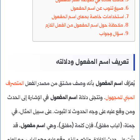
حالات شاذة في صياغة اسم المفعول
صيغ تنوب عن اسم المفعول
استخدامات خاصة بمعنى اسم المفعول
ملاحظة حول اسم المفعول من الفعل اللازم
سؤال وجواب
تعريف اسم المفعول ودلالته
يُعرَّف
اسم المفعول
بأنه وصف مشتق من مصدر الفعل
المتصرف
المبني للمجهول
. وتتجلى دلالة
اسم المفعول
في الإشارة إلى الحدث
ومن وقع عليه على وجه الحدوث لا الثبوت. على سبيل المثال، في
جملة: (الباب مغلق)، فإن كلمة (مغلق)، وهي
اسم مفعول
، قد