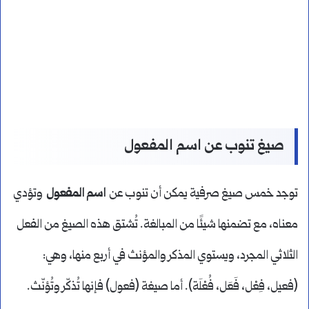
صيغ تنوب عن اسم المفعول
توجد خمس صيغ صرفية يمكن أن تنوب عن
اسم المفعول
وتؤدي
معناه، مع تضمنها شيئًا من المبالغة. تُشتق هذه الصيغ من الفعل
الثلاثي المجرد، ويستوي المذكر والمؤنث في أربع منها، وهي:
(فعيل، فِعْل، فَعَل، فُعْلَة). أما صيغة (فعول) فإنها تُذكّر وتُؤنّث.