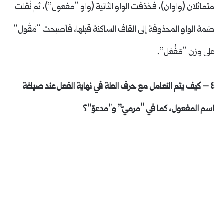
متماثلان (واوان)، فحُذفت الواو الثانية (واو “مفعول”)، ثم نُقلت
ضمة الواو المحذوفة إلى القاف الساكنة قبلها، فأصبحت “مَقُول”
على وزن “مَفُعْل”.
٤ – كيف يتم التعامل مع حرف العلة في نهاية الفعل عند صياغة
اسم المفعول، كما في “مرميّ” و”مدعوّ”؟