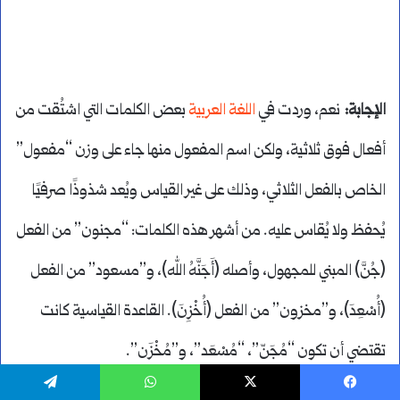
الإجابة:
نعم، وردت في
اللغة العربية
بعض الكلمات التي اشتُقت من
أفعال فوق ثلاثية، ولكن اسم المفعول منها جاء على وزن “مفعول”
الخاص بالفعل الثلاثي، وذلك على غير القياس ويُعد شذوذًا صرفيًا
يُحفظ ولا يُقاس عليه. من أشهر هذه الكلمات: “مجنون” من الفعل
(جُنَّ) المبني للمجهول، وأصله (أَجَنَّهُ الله)، و”مسعود” من الفعل
(أُسْعِدَ)، و”مخزون” من الفعل (أُخْزِنَ). القاعدة القياسية كانت
تقتضي أن تكون “مُجَنّ”، “مُسْعَد”، و”مُخْزَن”.
يسبوك
‫X
واتساب
تيلقرام