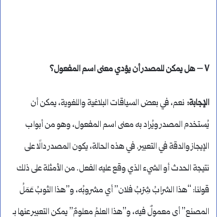
٧ – هل يمكن للمصدر أن يؤدي معنى اسم المفعول؟
الإجابة:
نعم، في بعض السياقات البلاغية واللغوية، يمكن أن
يُستخدم المصدر ويُراد به معنى اسم المفعول، وهو من أبواب
الإيجاز والدقة في التعبير. في هذه الحالة، يكون المصدر دالًا على
نتيجة الحدث أو الشيء الذي وقع عليه الفعل. من الأمثلة على ذلك
قولنا: “هذا الشرابُ شِرْبُ فلان” أي مشروبُه، و”هذا الثوبُ عَمَلُ
المصنع” أي معمولٌ فيه، و”هذا العلمُ معلومٌ” يمكن التعبير عنها بـ