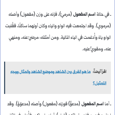
ـ في حالة
اسم المفعول
(مرميّ)، فإنه على وزن (مفعول) وأصله
(مرموي). وقد اجتمعت فيه الواو والياء وكان أولهما ساكنًا، فقُلبت
الواو ياءً وأُدغمت في الياء التالية. ومن أمثلته: مرضيّ عنه، ومنهي
عنه، ومقويٌّ عليه.
اقرأ أيضاً:
ما هو الفرق بين الشاهد وموضع الشاهد والمثال ووجه
التمثيل؟
ـ أما
اسم المفعول
(مدعوٌّ) فوزنه (مفعول) وأصله (مدعوْوٌ). وقد