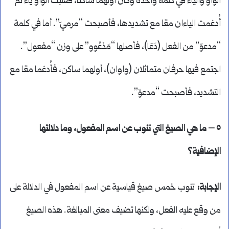
الواو والياء في كلمة واحدة وكان أولهما ساكنًا، فقُلبت الواو ياءً ثم
أُدغمت الياءان معًا مع تشديدها، فأصبحت “مرميّ”. أما في كلمة
“مدعوّ” من الفعل (دَعَا)، فأصلها “مَدْعُوو” على وزن “مفعول”.
اجتمع فيها حرفان متماثلان (واوان)، أولهما ساكن، فأُدغما معًا مع
التشديد، فأصبحت “مدعوّ”.
٥ – ما هي الصيغ التي تنوب عن اسم المفعول، وما دلالتها
الإضافية؟
الإجابة:
تنوب خمس صيغ قياسية عن اسم المفعول في الدلالة على
من وقع عليه الفعل، ولكنها تضيف معنى المبالغة. هذه الصيغ