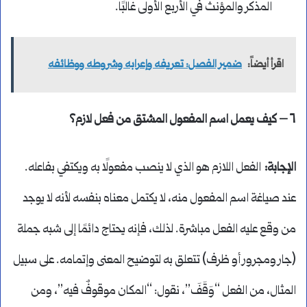
المذكر والمؤنث في الأربع الأولى غالبًا.
اقرأ أيضاً:
ضمير الفصل: تعريفه وإعرابه وشروطه ووظائفه
٦ – كيف يعمل اسم المفعول المشتق من فعل لازم؟
الإجابة:
الفعل اللازم هو الذي لا ينصب مفعولًا به ويكتفي بفاعله.
عند صياغة اسم المفعول منه، لا يكتمل معناه بنفسه لأنه لا يوجد
من وقع عليه الفعل مباشرة. لذلك، فإنه يحتاج دائمًا إلى شبه جملة
(جار ومجرور أو ظرف) تتعلق به لتوضيح المعنى وإتمامه. على سبيل
المثال، من الفعل “وَقَفَ”، نقول: “المكان موقوفٌ فيه”، ومن