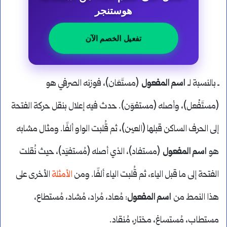
هوستنجر
تفعيل الخصم الآن
ـ بالنسبة لـ
اسم المفعول
(مستَعَان)، فوزنه الصرفي هو
(مستَفْعل)، وأصله (مستعْوَن). حدث فيه إعلال بنقل حركة الفتحة
إلى الحرف الساكن قبلها (العين)، ثم قُلبت الواو ألفًا. ومثال مشابه
هو
اسم المفعول
(مستفاد)، الذي أصله (مُستفيَد)، حيث نُقلت
الفتحة إلى ما قبل الياء، ثم قُلبت الياء ألفًا. ومن
الأمثلة
الأخرى على
هذا النمط من
اسم المفعول
: مُعاد، مُراد، مُشاد، مُستطاع،
مستطاب، مُستساغ، مختار، مُنقاد.