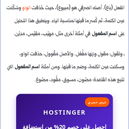
الفعل (باع). أصله الصرفي هو (مبيوع)، حيث حُذفت
الواو
وسُكّنت
عين الكلمة، ثم كُسر ما قبلها لمناسبة الياء. وينطبق هذا التحليل
على
اسم المفعول
في أمثلة أخرى مثل: مَهِيْب، مَقِيْس، مَدِيْن.
ـ وتقول: مقول وزنها مَفُعْل. والأصل مَقْوول، حذفت الواو،
وسكنت عين الكلمة، وضم ما قبلها. ومن أمثلة
اسم المفعول
التي
تتبع هذه القاعدة: مَصُون، مسوق، مَقُود، مصُوغ.
عرض حصري
HOSTINGER
احصل على خصم 20% من استضافة