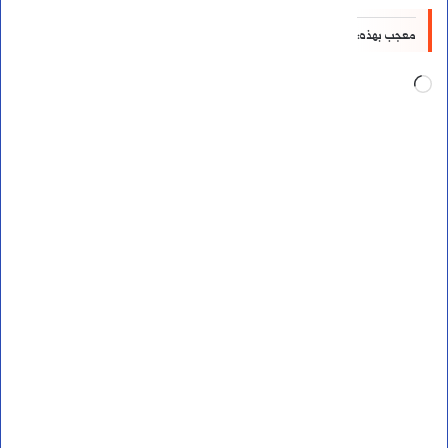
معجب بهذه:
جاري
التحميل…