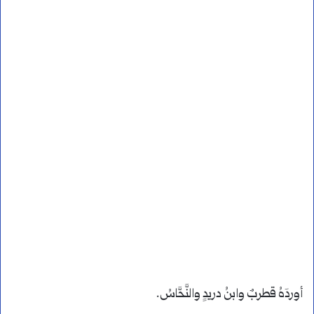
أوردَهُ قطربٌ وابنُ دريدٍ والنَّحَّاسُ.