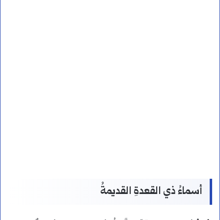
أسماءُ ذي القعدةِ القديمةُ