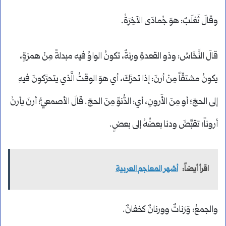
وقالَ ثَعْلَبٌ: هوَ جُمادَى الآخِرَةُ.
قالَ النَّحَّاسُ: وذو القعدةِ ورنةٌ، تكونُ الواوُ فيه مبدلةً مِنْ همزةٍ،
يكونُ مشتقّاً مِنْ أرنَ: إذا تحرَّكَ، أي هوَ الوقتُ الَّذي يتحرَّكونَ فيهِ
إلى الحجِّ؛ أو مِنَ الأَرونِ، أي: الدُّنوِّ مِنَ الحجِّ. قالَ الأصمعيُّ: أرنَ يأرنُ
أروناً؛ تقبَّضَ ودنا بعضُهُ إلى بعضٍ.
اقرأ أيضاً:
أشهر المعاجم العربية
والجمعُ: وَرَناتٌ وورنانٌ كخفانٌ.