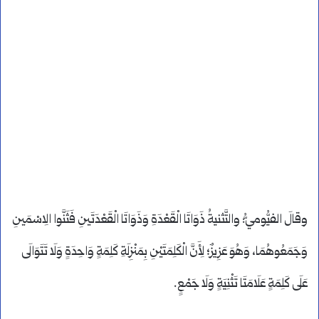
وقالَ الفيُّوميُّ: والتَّثنيةُ ذَوَاتَا الْقَعْدَةِ وَذَوَاتَا الْقَعْدَتَينِ فَثَنَّوا الِاسْمَينِ
وَجَمَعُوهُمَا، وَهُوَ عَزِيزٌ؛ لِأَنَّ الْكَلِمَتَيْنِ بِمَنْزِلَةِ كَلِمَةٍ وَاحِدَةٍ وَلَا تَتَوَالَى
عَلَى كَلِمَةٍ عَلَامَتَا تَثْنِيَةٍ وَلَا جَمْعٍ.