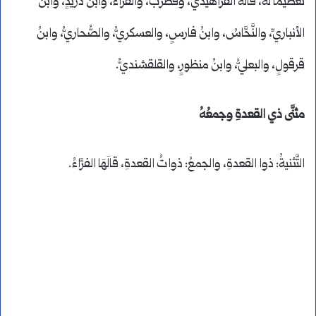
تعظيماً لَهُ، قالَهُ الفراهيديُّ، وقُطربٌ، والفرَّاءُ، وابنُ دريدٍ، وابنُ
الأنباريِّ، والنَّحَّاسُ، وابنُ فارسٍ، والعسكريُّ، والصُّحاريُّ، وابنُ
قرقولٍ، والبعليُّ، وابنُ منظورٍ، والقلقشنديُّ.
مثنَّى ذي القعدةِ وجمعُهُ
التَّثنيةُ: ذوا القعدةِ، والجمعُ: ذواتُ القعدةِ، قالَهَا الفرَّاءُ.