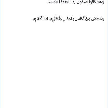
وهمْ كانُوا يسمُّونَ (ذا القعدةِ) مُحْلَساً.
ومُحْلَسٌ مِنْ تَحَلَّسَ بالمكانِ وتَحَلَّزَ بِهِ، إذا أقامَ بِهِ.