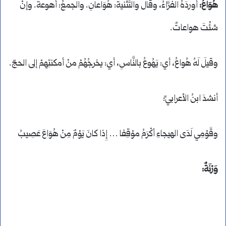
هُوَاعُ:
أوردَهُ الفرَّاءُ، وقالَ والتَّثنيةُ: هُوَاعانِ. والجمعُ: أهوعةٌ. وإنْ
شئْتَ هواعاتٌ.
وقيلَ لَهُ هُواعُ، أي: يَهُوعُ بالنَّاسِ، أي: يخرجُهُمْ منْ أمكنتِهِمْ إلى الحجِّ.
أنشدَ ابنُ الأعرابيِّ:
وقَوْمِي لَدَى الهيجاءِ أكْرَمُ موْقِفا … إِذا كانَ يَوْمٌ مِنْ هُوَاعَ عَصِيبُ
وَرْنَةٌ: