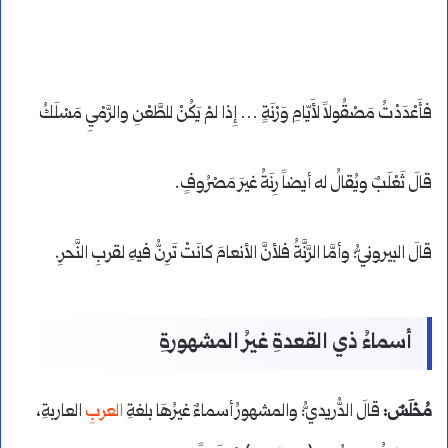
فأَعْدَدْتُ مَصْقُولاً لأَيّامِ وَرْنَةٍ … إِذا لمْ يَكُنْ للطَّعْنِ والرَّمْيِ مَسْلَكُ
قالَ ثَعْلَبٌ ويُقالُ له أيضاً رِنَةُ غيرَ مَصْرُوفٍ.
قالَ البيرونيُّ: وأمَّا الرَّنَّةُ فلأنَّ الأنعامَ كانَتْ تَرِنُّ فيهِ لقربِ النَّحرِ.
أسماءُ ذي القعدةِ غيرُ المشهورةِ
مُحْلَسٌ:
قالَ الدُّريديُّ: والمشهورُ أسماءٌ غيرُهَا بلغةِ
العرب
ِ العاربةِ،