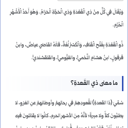
وَيُقَالَ فِي كُلٍّ مِنْ ذِي الْقَعْدَةِ وَذِي الْحَجَّةِ الْحَرَامُ. وَهُوَ أَحَدُ الْأَشْهُرِ
الْحُرُمِ.
ذُو الْقَعْدَةِ بِفَتْحِ الْقَافِ، وَالْكَسْرُ لُغَةٌ، قالَهُ القاضي عياضٌ، وابنُ
قرقولٍ، ابنُ هشامٍ اللَّخميُّ، والفيُّوميُّ، والقلقشنديُّ.
ما معنى ذي القَعدةِ؟
سُمِّيَ (ذا القعدةِ) لقُعودِهِمْ في رحالِهِمْ وأوطانِهِمْ عنِ الغزوِ، لا
يطلبُونَ كلأً ولا ميرةً؛ لأنَّهُ مِنَ الأشهرِ الحرمِ، كانُوا لا يقاتلونَ فيهِ