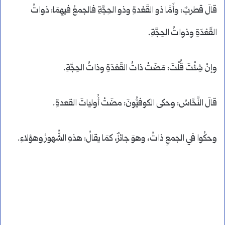
قالَ قطربٌ: وأَمَّا ذو القَعْدةِ وذو الحِجَّةِ فالجمعُ فيهِمَا: ذواتُ
القَعْدَةِ وذواتُ الحِجَّةِ.
وإنْ شِئْتَ قُلْتَ: مَضَتْ ذاتُ القَعْدَةِ وذاتُ الحِجَّةِ.
قالَ النَّحَّاسُ: وحكى الكوفيُّونَ: مضَتْ أُولياتَ القعدةِ.
وحكُوا في الجمعِ ذاتُ، وهوَ جائزٌ، كمَا يقالُ: هذهِ الشُّهورُ وهؤلاءِ.