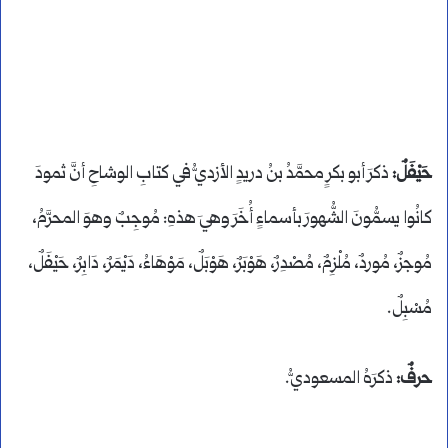
حَيْفَلٌ:
ذكرَ أبو بكرٍ محمَّدُ بنُ دريدٍ الأزديُّ في كتابِ الوشاحِ أنَّ ثمودَ
كانُوا يسمُّونَ الشُّهورَ بأسماءٍ أُخَرَ وهيَ هذهِ: مُوجِبٌ وهوَ المحرَّمُ،
مُوجزٌ، مُوردٌ، مُلْزِمٌ، مُصْدِرٌ، هَوْبَرٌ، هَوْبَلٌ، مَوْهَاءُ، دَيْمَرٌ، دَابِرٌ، حَيْفَلٌ،
مُسْبِلٌ.
حرفٌ:
ذكرَهُ المسعوديُّ.