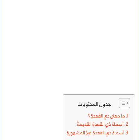
جدول المحتويات
ما معنى ذي القَعدةِ؟
أسماءُ ذي القعدةِ القديمةُ
أسماءُ ذي القعدةِ غيرُ المشهورةِ