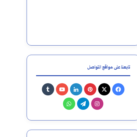
تابعنا على مواقع التواصل
فيسبوك
‫X
بينتيريست
لينكدإن
‫YouTube
انستقرام
تيلقرام
واتساب