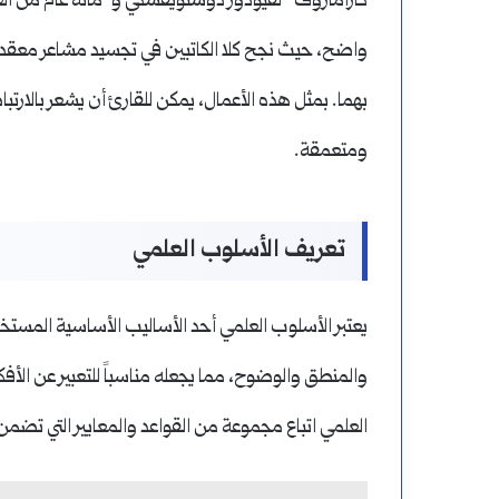
كارامازوف” لفيودور دوستويفسكي و”مائة عام من العزلة
واضح، حيث نجح كلا الكاتبين في تجسيد مشاعر معقدة
بهما. بمثل هذه الأعمال، يمكن للقارئ أن يشعر بالارت
ومتعمقة.
تعريف الأسلوب العلمي
يعتبر الأسلوب العلمي أحد الأساليب الأساسية المستخدمة
والمنطق والوضوح، مما يجعله مناسباً للتعبير عن الأ
العلمي اتباع مجموعة من القواعد والمعايير التي تضم