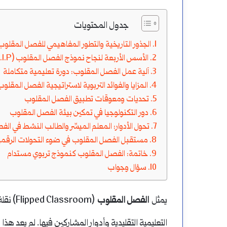
كتب
سورة
جدول المحتويات
مزة
المسد
الجذور التاريخية والتطور المفاهيمي للفصل المقلوب
ستراتيجية؟
الأسس الأربعة لنجاح نموذج الفصل المقلوب (The Four Pillars of F.L.I.P.)
أغسطس 17, 2024
أغسطس 9, 2024
آلية عمل الفصل المقلوب: دورة تعليمية متكاملة
كيف تكتب همزة إستراتيجية؟
إعراب سورة المسد
المزايا والفوائد التربوية لاستراتيجية الفصل المقلو
تحديات ومعوقات تطبيق الفصل المقلوب
دور التكنولوجيا في تمكين بيئة الفصل المقلوب
تحول الأدوار: المعلم الميسِّر والطالب النشط في ال
مستقبل الفصل المقلوب في ضوء التحولات الرقمي
خاتمة: الفصل المقلوب كنموذج تربوي مستدام
سؤال وجواب
يمثل
الفصل المقلوب
(Flipped Classroom) نقلة نوعية في الفكر التربوي
التعليمية التقليدية وأدوار المشاركين فيها. لم يعد هذا
ا