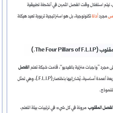
صل، ليتم استغلال وقت الفصل الثمين في أنشطة تطبيقية
يس
مجرد
أداة
تكنولوجية، بل هو استراتيجية تربوية تعيد هيكلة
The Four P.)
ى مجرد “واجبات منزلية بالفيديو”، قامت شبكة تعلم
الفصل
(Flipped Learning Network) بتحديد أربعة أعمدة أساسية، يُشار إليها باختصار (F.L.I.P.)، وهي تمثل
للنموذج.
لفصل المقلوب
مرونة في كل شيء: في ترتيبات بيئة التعلم،