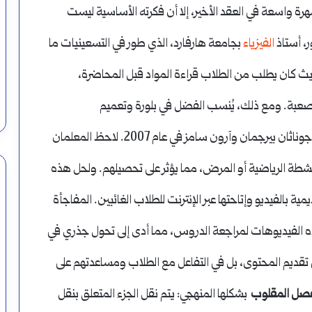
 واسعة في العقد الأخير، إلا أن فكرته الأساسية ليست
ر، أستاذ
الفيزياء
بجامعة هارفارد، الذي طور في التسعينيات ما
التعلم من الأقران” (Peer Instruction)، حيث كان يطلب من الطلاب قراءة المواد قبل المحاضرة،
بة. ومع ذلك، يُنسب الفضل في بلورة وتعميم
بشكله الحديث إلى المعلمين جوناثان بيرجمان وآرون سامز في عام 2007. لاحظ المعلمان
طة الرياضية أو المرض، مما يؤثر على تحصيلهم. ولحل هذه
 بالفيديو وإتاحتها عبر الإنترنت للطلاب الغائبين. المفاجأة
ذه الفيديوهات لمراجعة الدروس، مما أدى إلى تحول جذري في
في تقديم المحتوى، بل في التفاعل مع الطلاب ومساعدتهم على
فصل المقلوب
بشكلها المنهجي: يتم نقل الجزء المتعلق بنقل