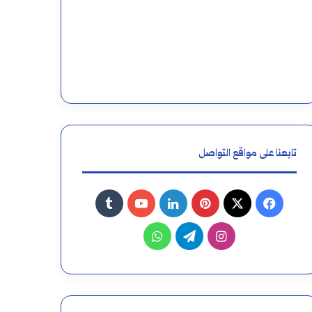
تابعنا على مواقع التواصل
فيسبوك
‫X
بينتيريست
لينكدإن
‫YouTube
انستقرام
تيلقرام
واتساب