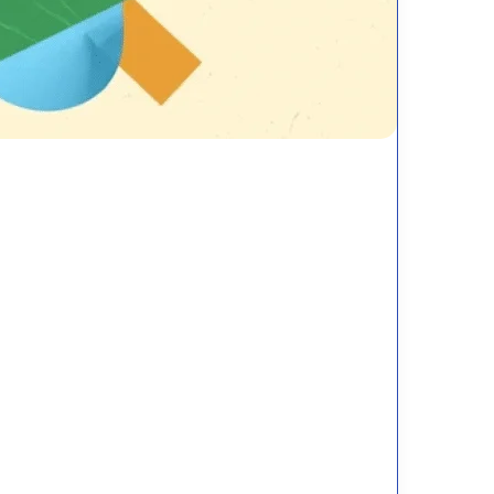
يف
إعراب