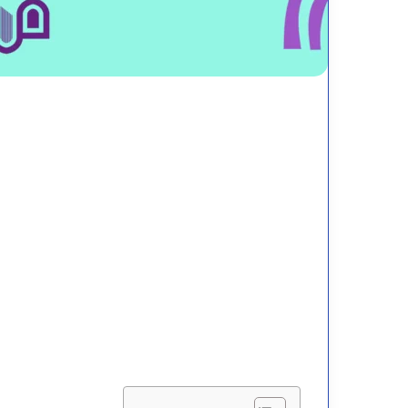
خطة
أين