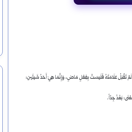
هَا لَمْ تَقْبَلْ عَلَامَتَهُ فَلَيسَتْ بِفِعْلٍ مَاضٍ، وَإِنَّمَا هِيَ أَحَدُ شَيئَينِ:
نَى: بَعُدُ جِدّاً.