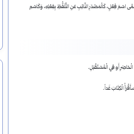
 تُسَمَّى اسْمَ فِعْلٍ، كَالْمَصْدَرِ النَّائِبِ عَنِ التَّلَفُّظِ بِفِعْلِهِ، وَكَاسْمِ
الْحَاضِرِ أَو فِي الْمُسْتَقْبَلِ.
أَقْرَأُ الْكِتَابَ غَداً.