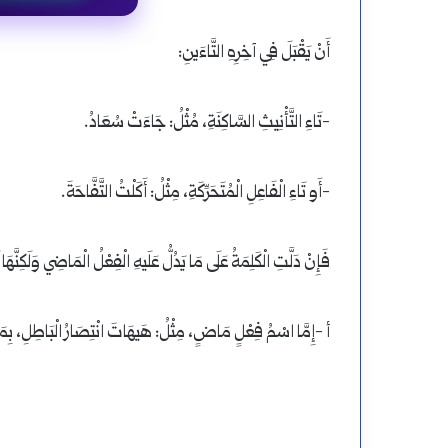
أَنْ يَقْبَلَ فِي آخِرِهِ التَّاءَينِ:
-تَاءِ التَّأْنِيثِ السَّاكِنَةِ، مُثْلُ: جَاءَتْ سُعَادُ.
-أَو تَاءِ الْفَاعِلِ الْمُتَحَرِّكَةِ، مِثْلُ: أَكَلْتُ التَّفَّاحَةَ.
فَإِنْ دَلَّتِ الْكَلِمَةُ عَلَى مَا يَدُلُّ عَلَيهِ الْفِعْلُ الْمَاضِي وَلَكِنَّ
أ -إِمَّا اسْمُ فِعْلٍ مَاضٍ، مِثْلُ: هَيهَاتَ انْتِصَارُ الْبَاطِلِ، بِمَعْ