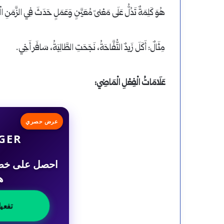
هُوَ كَلِمَةٌ تَدُلُّ عَلَى مَعْنىً مُعَيَّنٍ وَعَمَلٍ حَدَثَ فِي الزَّمَنِ 
مِثَالٌ: أَكَلَ زَيدٌ التُّفَّاحَةُ، نَجَحَتِ الطَّالِبَةُ، سَافَر أَخِي.
عَلَامَاتُ الْفِعْلِ الْمَاضِي:
عرض حصري
GER
ه
تفعي