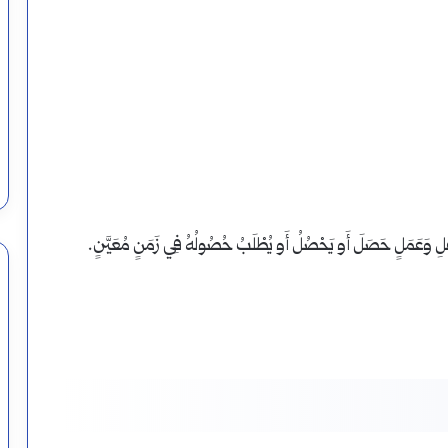
تعريفه
وأنواعه
وأحكامه
أغسطس 11, 2024
المبتدأ: تعريفه وأنواعه وأحكامه 
ومواضع
ن النصب على الألف أم قبلها؟
الابتداء بالنكرة
الابتداء
بالنكرة
لْعَقْلِ وَعَمَلٍ حَصَلَ أَو يَحْصُلُ أَو يُطْلَبُ حُصُولُهُ فِي زَمَنٍ مُعَيَّنٍ.