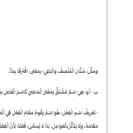
وَمِثْلُ: شَتَّانَ الْمُنْصِفُ وَالْبَاغِي؛ بِمَعْنَى: افْتَرَقَا جِدّاً.
ب -أَو: هِيَ اسْمٌ مُشْتَقٌّ بِمَعْنَى الْمَاضِي كَاسْمِ الْفَاعِلِ بِم
-تَعْرِيفُ اسْمِ الْفِعْلِ: هُوَ اسْمٌ يَقُومُ مَقَامَ الْفِعْلِ فِي الْمَعْنَى،
مَقَامَهُ، وَلَا يَتَأَثَّرُ بِالْعَوَامِلِ، لِذَا لَا يُسَمَّى: فَعْلاً؛ لِأَنَّ الْفِ