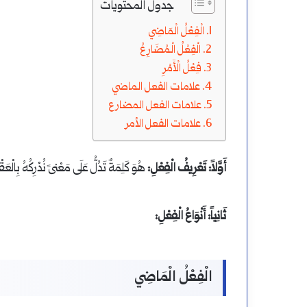
جدول المحتويات
لتعلم
يرسم
الْفِعْلُ الْمَاضِي
اللغة
تنوين
الْفِعْلُ الْمُضَارِعُ
العربية
النصب
فِعْلُ الْأَمْرِ
علامات الفعل الماضي
على
أغسطس 19, 2024
أغسطس 17, 2024
علامات الفعل المضارع
خطة لتعلم اللغة العربية
أين يرسم تنوي
الألف
علامات الفعل الأمر
أم
أَوَّلاً: تَعْرِيفُ الْفِعْلِ:
هُوَ كَلِمَةٌ تَدُلُّ عَلَى مَعْنىً نُدْرِكُهُ بِا
قبلها؟
ثَانِياً: أَنْوَاعُ الْفِعْلِ:
الْفِعْلُ الْمَاضِي