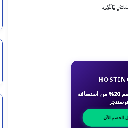
الْمَاضِي وَانْتَهَى.
HOSTIN
احصل على خصم 20% من استضافة
وستنجر
ل الخصم الآن