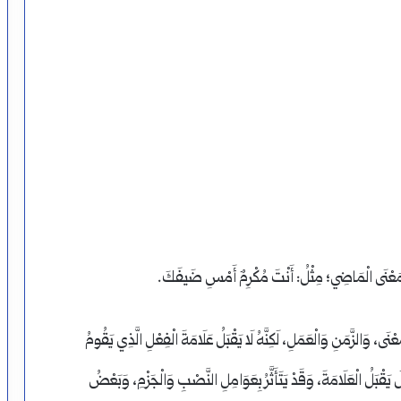
َعْنَى الْمَاضِي؛ مِثْلُ: أَنْتَ مُكْرِمٌ أَمْسِ ضَيفَكَ.
 وَالزَّمَنِ وَالْعَمَلِ، لَكِنَّهُ لَا يَقْبَلُ عَلَامَةَ الْفِعْلِ الَّذِي يَقُومُ
عْلَ يَقْبَلُ الْعَلَامَةَ، وَقَدْ يَتَأَثَّرُ بِعَوَامِلِ النَّصْبِ وَالْجَزْمِ، وَبَعْضُ