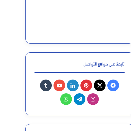
تابعنا على مواقع التواصل
فيسبوك
‫X
بينتيريست
لينكدإن
‫YouTube
انستقرام
تيلقرام
واتساب