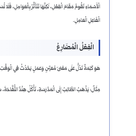
الْأَسْمَاءِ تَقُومُ مَقَامَ الْفِعْلِ، لَكِنَّهَا تَتَأَثَّرُ بِالْعَوَامِلِ، فَلَا
الْفَاعِلِ الْعَامِلِ.
الْفِعْلُ الْمُضَارِعُ
هَوَ كَلِمَةٌ تَدُلُّ عَلَى مَعْنىً مُعَيَّنٍ وَعَمَلٍ يَحْدُثُ فِي الْوَقْتِ 
مِثَالٌ: يَذْهَبُ الطَّالِبُ إِلَى الْمَدْرَسَةِ، تَأْكُلُ هِنْدٌ التُّفَّاحَةَ، سَ