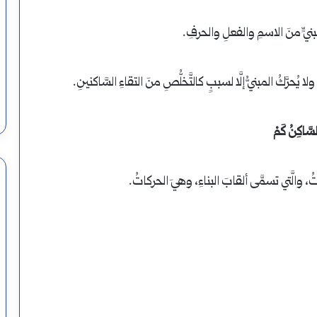
بنيٍّ منَ الاسمِ والفعلِ والحرفِ.
ا يُحرَّكُ المبنيُّ إلَّا لسببٍ كالتَّخلُّصِ منَ التقاءِ السَّاكنينِ.
سَّاكِنُ كَمْ
تُ، والَّتي تسمَّى ألقابَ البناءِ، وهيَ الحركاتُ.