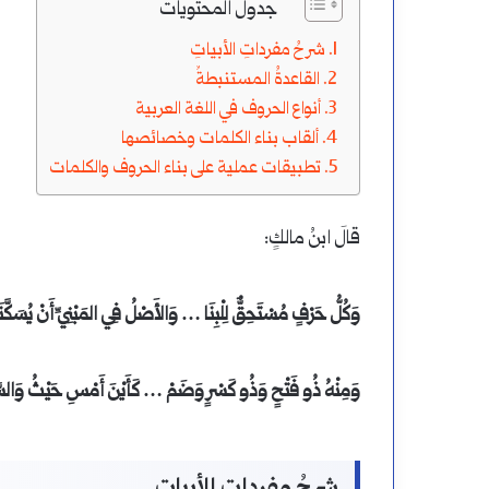
جدول المحتويات
أتعلم
تعلم
شرحُ مفرداتِ الأبياتِ
النحو
الإعراب
القاعدةُ المستنبطةُ
وأطور
أنواع الحروف في اللغة العربية
ألقاب بناء الكلمات وخصائصها
نفسي
أغسطس 19, 2024
أغسطس 19,
تطبيقات عملية على بناء الحروف والكلمات
كيف أتعلم النحو وأطور نفسي فيه؟
كيفية 
فيه؟
قالَ ابنُ مالكٍ:
وَكُلُّ حَرْفٍ مُسْتَحِقٌّ لِلْبِنَا … وَالأَصْلُ فِي المَبْنِيِّ أَنْ يُسَكَّنَ
وَمِنْهُ ذُو فَتْحٍ وَذُو كَسْرٍ وَضَمْ … كَأَيْنَ أَمْسِ حَيْثُ وَالسَ