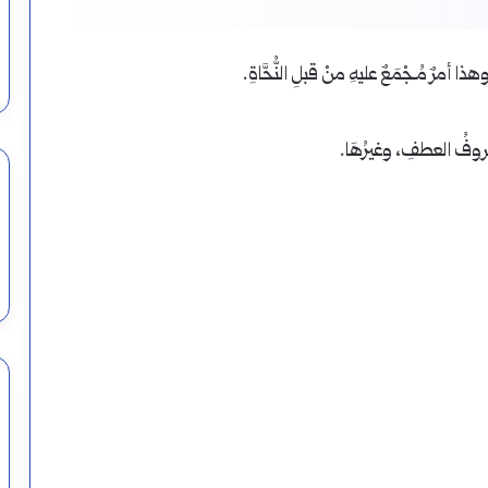
هذا أمرٌ مُـجْمَعٌ عليهِ منْ قبلِ النُّحَّاةِ.
وفُ العطفِ، وغيرُهَا.