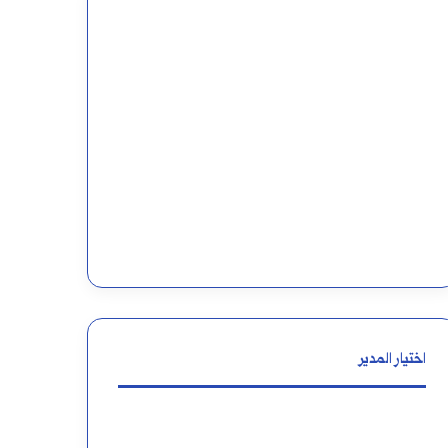
اختيار المدير
من
أين