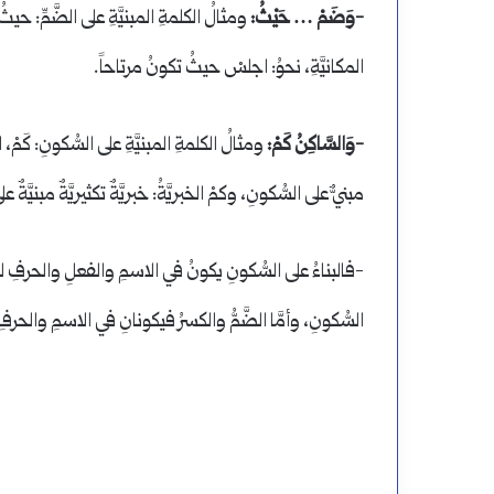
-وَضَمْ … حَيْثُ:
ومثالُ الكلمةِ المبنيَّةِ على الضَّمِّ: حيث
المكانيَّةِ، نحوُ: اجلسْ حيثُ تكونُ مرتاحاً.
-وَالسَّاكِنُ كَمْ:
ومثالُ الكلمةِ المبنيَّةِ على السُّكونِ: كَمْ،
مبنيٌّ على السُّكونِ، وكمْ الخبريَّةُ: خبريَّةٌ تكثيريَّةٌ مبنيَّةٌ
-فالبناءُ على السُّكونِ يكونُ في الاسمِ والفعلِ والحرفِ لكون
السُّكونِ، وأمَّا الضَّمُّ والكسرُ فيكونانِ في الاسمِ والحرفِ،