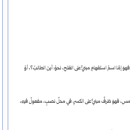
 فهوَ إمَّا اسمُ استفهامٍ مبنيٌّ على الفتحِ، نحوُ: أينَ الطالبُ؟، أوْ
ِ: أمسِ، فهوَ ظرفٌ مبنيٌّ على الكسرِ، في محلِّ نصبٍ، مفعولٌ فيهِ،