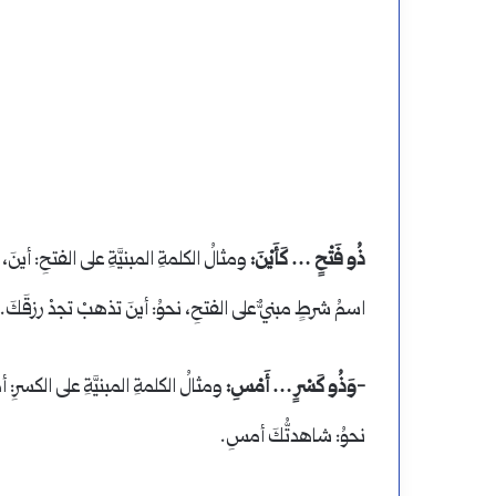
ذُو فَتْحٍ … كَأَيْنَ:
ومثالُ الكلمةِ المبنيَّةِ على الفتحِ: أينَ،
اسمُ شرطٍ مبنيٌّ على الفتحِ، نحوُ: أينَ تذهبْ تجدْ رزقَكَ.
-وَذُو كَسْرٍ … أَمْسِ:
ومثالُ الكلمةِ المبنيَّةِ على الكسر
نحوُ: شاهدتُّكَ أمسِ.