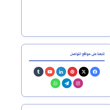
تابعنا على مواقع التواصل
فيسبوك
‫X
بينتيريست
لينكدإن
‫YouTube
انستقرام
تيلقرام
واتساب