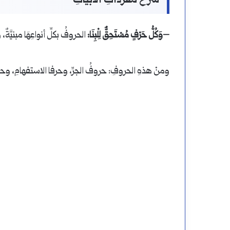
شرحُ مفرداتِ الأبياتِ
–وَكُلُّ حَرْفٍ مُسْتَحِقٌّ لِلْبِنَا:
الحروفُ بكلِّ أنواعِهَا مبنيَّةٌ، و
ومنْ هذهِ الحروفِ: حروفُ الجرِّ، وحرفا الاستفهامِ، وحر