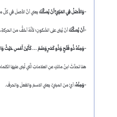
-وَالأَصْلُ فِي المَبْنِيِّ أَنْ يُسَكَّنَا:
يعني أنَّ الأصلَ في كلِّ م
-أَنْ يُسَكَّنَا:
أنْ يُبنى على السُّكونِ؛ لأنَّهُ أخفُّ منَ الحركةِ، ول
-وَمِنْهُ ذُو فَتْحٍ وَذُو كَسْرٍ وَضَمْ … كَأَيْنَ أَمْسِ حَيْثُ وَال
هنا تحدَّثَ ابنُ مالكٍ عنِ العلاماتِ الَّتي تُبنى عليهَا الكلما
-وَمِنْهُ:
أيْ منَ المبنيِّ، يعني الاسمَ والفعلَ والحرفَ.