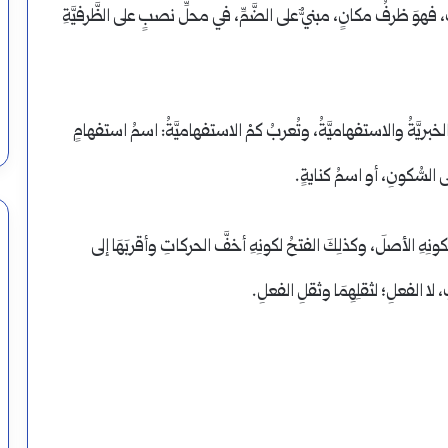
ُ، فهوَ ظرفُ مكانٍ، مبنيٌّ على الضَّمِّ، في محلِّ نصبٍ على الظَّرفيَّةِ
 الخبريَّةُ والاستفهاميَّةُ، وتُعربُ كمْ الاستفهاميَّةُ: اسمُ استفهامٍ
 على السُّكونِ، أو اسمُ كنايةٍ.
ِهِ الأصلَ، وكذلِكَ الفتحُ لكونِهِ أخفَّ الحركاتِ وأقربَهَا إلى
 لا الفعلِ؛ لثقلِهِمَا وثقلِ الفعلِ.