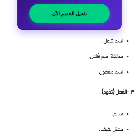
تفعيل الخصم الآن
اسم فاعل.
مبالغة اسم فاعل.
اسم مفعول.
٣ -الفعل (تذود):
سالم.
معتل لفيف.