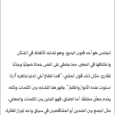
الجناس هو أحد فنون البديع، وهو تشابه الألفاظ في الشكل
واختلافها في المعنى، مما يضفي على النص جمالا صوتيًا وجذبًا
للقارئ. مثال ذلك قول المتنبي: “فما انتفاع أخي الدنيا بناظره / إذا
استوت عنده الأنوارُ والظلمُ”. يظهر هنا التشابه بين الكلمات ولكنه
يخدم معنًى مختلفًا. أما الطباق، فهو التباين بين الكلمات والمعاني،
مثل الجمع بين الضدين أو المتناقضين في سياق واحد لإبراز الفكرة،