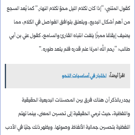
كقول المتنبي: “إذا كان لكلام الليل محوٌ لكلام النهار.” كما يُعد السجع
من أهم أشكال البديع، ويتعلق بتوافق الفواصل في الكلام، مما
يضيف إيقاعًا مميزًا يلفت انتباه القارئ والسامع، كقول علي بن أبي
طالب: “رحم الله امرءًا علم قدره فلم يتعد طوره.”
اقرأ أيضاً:
اختبار في أساسيات النحو
يجدر بالذكر أن هناك فرق بين المحسنات البديعية الحقيقية
واللفظية، حيث ترمي الحقيقية إلى تحسين المعنى، بينما تهتم
اللفظية بتحسين جمالية الألفاظ وصوتها. ويظهر ذلك جليًا في الأدب