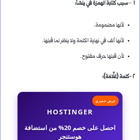
١
–
سبب كتابة الهمزة في ينشأ:
لأنها مضمومة.
لأنها ألف في نهاية الكلمة ولا ينظر لما قبلها.
لأن قبلها حرف مفتوح.
٢ -كلمة (عَلَّامَة):
عرض حصري
HOSTINGER
احصل على خصم 20% من استضافة
هوستنجر