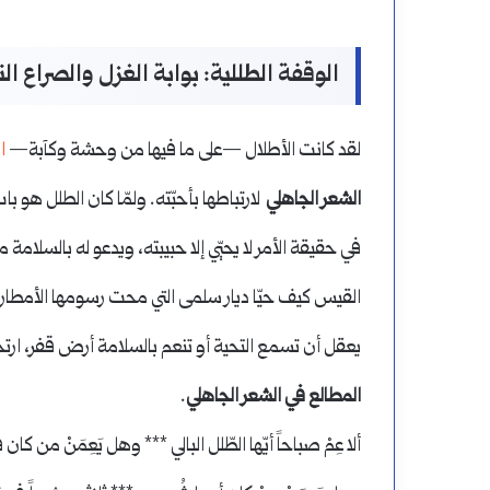
الوقفة الطللية: بوابة الغزل والصراع ا
لقد كانت الأطلال —على ما فيها من وحشة وكآبة—
ا
الشعر الجاهلي
لارتباطها بأحبّته. ولمّا كان الطلل هو ب
في حقيقة الأمر لا يحيّي إلا حبيبته، ويدعو له بالسلامة 
القيس كيف حيّا ديار سلمى التي محت رسومها الأمطار
يعقل أن تسمع التحية أو تنعم بالسلامة أرض قفر، ار
المطالع في الشعر الجاهلي
.
ألا عِمْ صباحاً أيّها الطّلل البالي *** وهل يَعِمَنْ من كان 