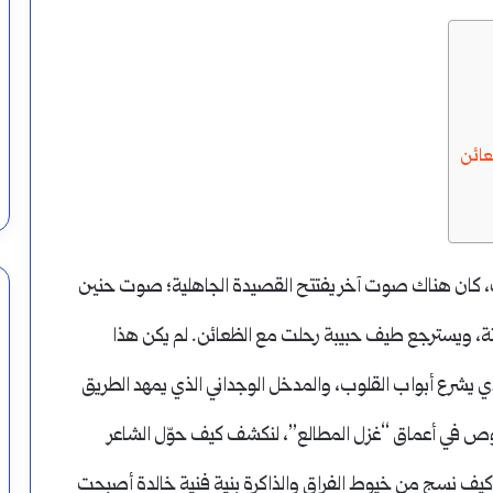
تكتب
همزة
إستراتيجية؟
أغسطس 17, 2024
عائن
كيف تكتب همزة إستراتيجية؟
، كان هناك صوت آخر يفتتح القصيدة الجاهلية؛ صوت حنين
تة، ويسترجع طيف حبيبة رحلت مع الظعائن. لم يكن هذا
ي يشرع أبواب القلوب، والمدخل الوجداني الذي يمهد الطريق
غوص في أعماق “غزل المطالع”، لنكشف كيف حوّل الشاعر
يف نسج من خيوط الفراق والذاكرة بنية فنية خالدة أصبحت