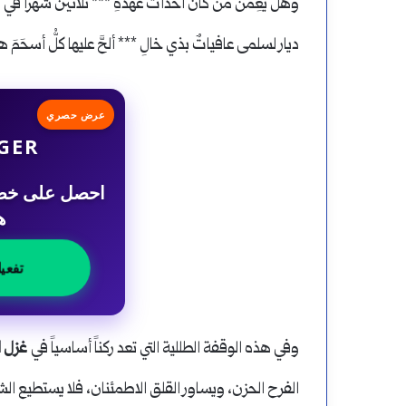
وهل يَعِمَنْ منْ كان أحداثُ عهدهِ *** ثلاثين شهراً في ث
ديار لسلمى عافياتٌ بذي خالِ *** ألحَّ عليها كلُّ أسحَمَ ه
عرض حصري
GER
ه
تفعي
وفي هذه الوقفة الطللية التي تعد ركناً أساسياً في
غزل ا
الفرح الحزن، ويساور القلق الاطمئنان، فلا يستطيع الش