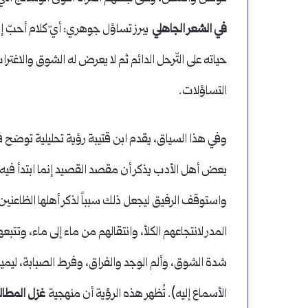
في الشعر الجاهلي
يبرز تساؤل جوهري: أيّ كلام أحبّ إل
حياته على التّرحل الدائم ثم لا يعرض له الشوق والاغتر
التساؤلات.
وفي هذا السياق، يقدم ابن قتيبة رؤية تحليلية توضح
بعض أهل الأدب يذكر أن مقصد القصيد إنما ابتدأ فيه بذ
واستوقف الرفيق ليجعل ذلك سبباً لذكر أهلها الظاعنين، إ
المدر لانتجاعهم الكلأ، وانتقالهم من ماء إلى ماء، وتت
شدة الشوق، وألم الوجد والفراق، وفرط الصبابة، ليمي
الأسماع إليه). تُظهر هذه الرؤية أن منهجية
غزل المطال