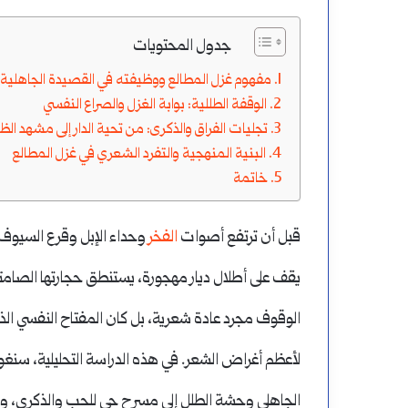
لامات
تعلم
جدول المحتويات
ترقيم
الإعراب
مفهوم غزل المطالع ووظيفته في القصيدة الجاهلية
الوقفة الطللية: بوابة الغزل والصراع النفسي
أغسطس 17, 2024
أغسطس 19, 2024
تجليات الفراق والذكرى: من تحية الدار إلى مشهد الظ
مواضع علامات الترقيم
كيفية تعلم الإعراب
البنية المنهجية والتفرد الشعري في غزل المطالع
خاتمة
قبل أن ترتفع أصوات
الفخر
وحداء الإبل وقرع السيوف
يقف على أطلال ديار مهجورة، يستنطق حجارتها الصام
الوقوف مجرد عادة شعرية، بل كان المفتاح النفسي الذ
لأعظم أغراض الشعر. في هذه الدراسة التحليلية، سن
الجاهلي وحشة الطلل إلى مسرح حي للحب والذكرى، وك