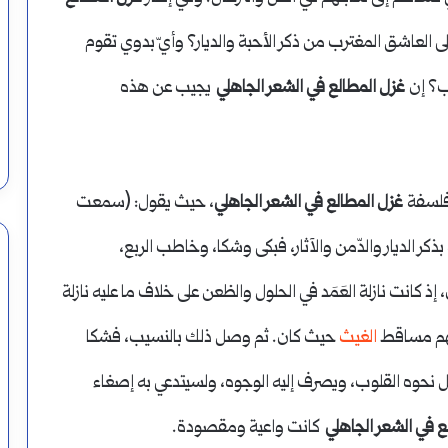
ى العاشق المغترب من ذكر الأحبة والديار؟ وأيّ بدوي تقوم
اب؟ إن
غزل المطالع في الشعر الجاهلي
يجيب عن هذه
 فلسفة
غزل المطالع في الشعر الجاهلي
، حيث يقول: (سمعت
كر الديار والدّمن والآثار، فبكى وشكا، وخاطب الربع،
ذ كانت نازلة العَمَد في الحلول والظعن على خلاف ما عليه نازلة
بعهم مساقط
الغيث
حيث كان. ثم وصل ذلك بالنسيب، فشكا
ل نحوه القلوب، ويصرف إليه الوجوه، ولسيتدعي به إصغاء
ع في الشعر الجاهلي
كانت واعية ومقصودة.