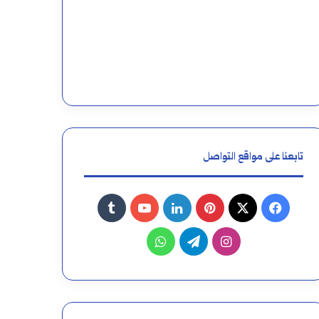
تابعنا على مواقع التواصل
فيسبوك
‫X
بينتيريست
لينكدإن
‫YouTube
انستقرام
تيلقرام
واتساب