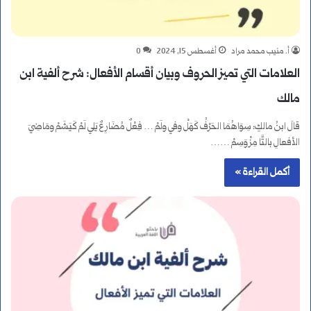
أ. منيب محمد مراد
أغسطس 15, 2024
0
العلامات التي تميز الحروف وبيان أقسام الأفعال: شرح ألفية ابن
مالك
قالَ ابنُ مالكٍ: سِوَاهُمَا الحَرْفُ كَهَلْ وفي ولَمْ … فِعْلٌ مُضَارِعٌ يَلِي لَمْ كَيَشَمْ ومَاضِيَ
الأفعالِ بالتَّا مِزْ وَسِمْ ……
أكمل القراءة »