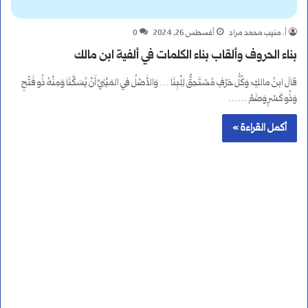
أ. منيب محمد مراد
أغسطس 26, 2024
0
بناء الحروف وألقاب بناء الكلمات في ألفية ابن مالك
قالَ ابنُ مالكٍ: وَكُلُّ حَرْفٍ مُسْتَحِقٌّ لِلْبِنَا … وَالأَصْلُ فِي المَبْنِيِّ أَنْ يُسَكَّنَا وَمِنْهُ ذُو فَتْحٍ
وَذُو كَسْرٍ وَضَمْ ……
أكمل القراءة »