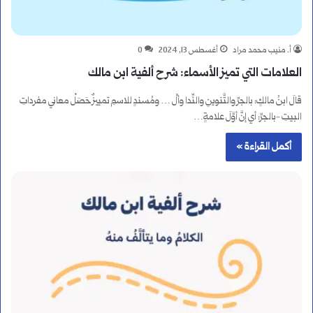
أ. منيب محمد مراد
أغسطس 13, 2024
0
العلامات التي تميز الأسماء: شرح ألفية ابن مالك
قالَ ابنُ مالكٍ: بالجرِّ والتَّنوينِ والنِّدا وألْ … ومُسندٍ للاسمِ تمييزٌ حَصَلْ معاني مفرداتِ
البيتِ -بالجرِّ: أي إنَّ أوَّلَ علامةٍ…
أكمل القراءة »