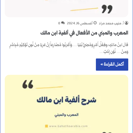
أ. منيب محمد مراد
أغسطس 16, 2024
0
المعرب والمبني من الأفعال في ألفية ابن مالك
قالَ ابنُ مالكٍ: وفِعْلُ أَمْرٍ وَمُضِيٍّ بُنِيَا … وَأَعْرَبُوا مُضَارِعاً إِنْ عَرِيَا مِنْ نُونِ تَوْكِيْدٍ مُبِاشَرٍ
وَمِنْ … نُوْنِ إِنَاثٍ…
أكمل القراءة »