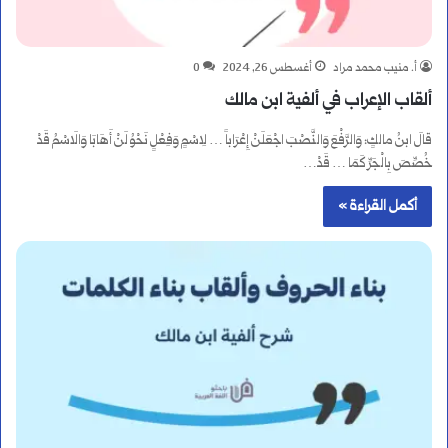
أ. منيب محمد مراد
أغسطس 26, 2024
0
ألقاب الإعراب في ألفية ابن مالك
قالَ ابنُ مالكٍ: وَالرَّفْعَ وَالنَّصْبَ اجْعَلَنْ إِعْرَاباً … لِاسْمٍ وَفِعْلٍ نَحْوُ لَنْ أَهَابَا وَالَاسْمُ قَدْ
خُصِّصَ بِالْجَرِّ كَمَا … قَدْ…
أكمل القراءة »