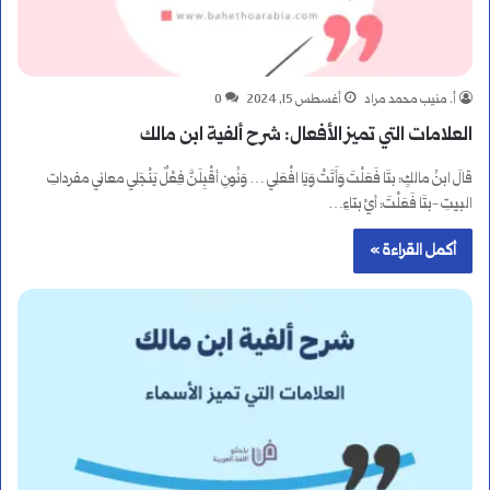
أ. منيب محمد مراد
أغسطس 15, 2024
0
العلامات التي تميز الأفعال: شرح ألفية ابن مالك
قالَ ابنُ مالكٍ: بتَا فَعَلْتَ وَأَتَتْ وَيَا افْعَلِي … وَنُونِ أقْبِلَنَّ فِعْلٌ يَنْجَلِي معاني مفرداتِ
البيتِ -بتَا فَعَلْتَ: أيْ بتاءِ…
أكمل القراءة »