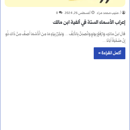
أ. منيب محمد مراد
أغسطس 26, 2024
0
إعراب الأسماء الستة في ألفية ابن مالك
قالَ ابنُ مالكٍ: وَارْفَعْ بِوَاوٍ وَانْصِبَنَّ بِالأَلِفْ … وَاجْرُرْ بِيَاءٍ مَا مِنَ الْأَسْمَا أَصِفْ مِنْ ذَاكَ ذُو
إِنْ صُحْبَةً أَبَانَا…
أكمل القراءة »