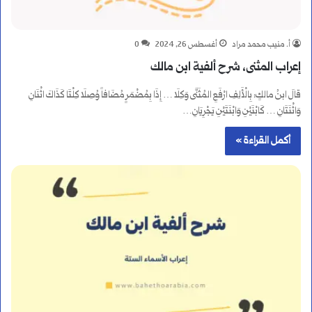
أ. منيب محمد مراد
أغسطس 26, 2024
0
إعراب المثنى، شرح ألفية ابن مالك
قالَ ابنُ مالكٍ: بِالْأَلِفِ ارْفَعِ المُثَنَّى وَكِلَا … إِذَا بِمُضْمَرٍ مُضَافاً وُصِلَا كِلْتَا كَذَاكَ اثْنَانِ
وَاثْنَتَانِ … كَابْنَيْنِ وَابْنَتَيْنِ يَجْرِيَانِ…
أكمل القراءة »