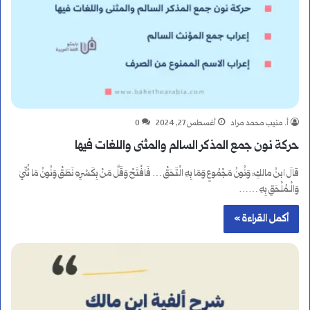
أ. منيب محمد مراد
أغسطس 27, 2024
0
حركة نون جمع المذكر السالم والمثنى واللغات فيها
قالَ ابنُ مالكٍ: وَنُونُ مَجْمُوعٍ وَمَا بِهِ الْتَحَقْ … فَافْتَحْ وَقَلَّ مَنْ بِكَسْرِهِ نَطَقْ وَنُونُ مَا ثُنِّيَ
وَالْـمُلْحَقِ بِهِ ……
أكمل القراءة »