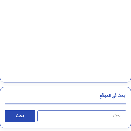
و
و
أ
ط
و
ر
ن
ف
ابحث في الموقع
س
ي
ا
ف
ل