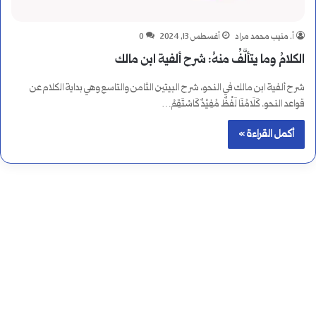
أ. منيب محمد مراد
أغسطس 13, 2024
0
الكلامُ وما يتألَّفُ منهُ: شرح ألفية ابن مالك
شرح ألفية ابن مالك في النحو، شرح البيتين الثامن والتاسع وهي بداية الكلام عن
قواعد النحو. كَلَامُنَا لَفْظٌ مُفِيْدٌ كَاسْتَقِمْ…
أكمل القراءة »