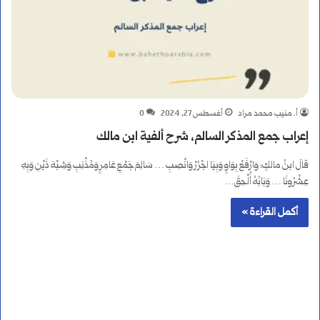
أ. منيب محمد مراد
أغسطس 27, 2024
0
إعراب جمع المذكر السالم، شرح ألفية ابن مالك
قالَ ابنُ مالكٍ: وَارْفَعْ بِوَاوٍ وَبِيَا اجْرُرْ وَانْصِبِ … سَالِمَ جَمْعِ عَامِرٍ وَمُذْنِبِ وَشِبْهَ ذَيْنِ وَبِهِ
عِشْرُونَا … وَبَابُهُ أُلْحِقَ…
أكمل القراءة »