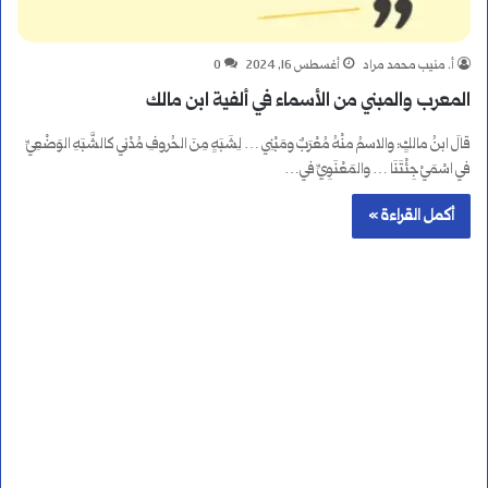
أ. منيب محمد مراد
أغسطس 16, 2024
0
المعرب والمبني من الأسماء في ألفية ابن مالك
قالَ ابنُ مالكٍ: والاسمُ منْهُ مُعْرَبٌ ومَبْنِي … لِشَبَهٍ مِنَ الحُروفِ مُدْنِي كالشَّبَهِ الوَضْعِيِّ
في اسْمَيْ جِئْتَنَا … والمَعْنَوِيِّ في…
أكمل القراءة »