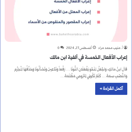
أ. منيب محمد مراد
أغسطس 27, 2024
0
إعراب الأفعال الخمسة في ألفية ابن مالك
قالَ ابنُ مالكٍ: وَاجْعَلْ لِنَحْوِ يَفْعَلَانِ النُّونَا … رَفْعاً وَتَدْعِينَ وَتَسْأَلُونَا وَحَذْفُهَا لِلْجَزْمِ
وَالنَّصْبِ سِمَهْ … كَلَمْ تَكُونِي لِتَرُومِي مَظْلَمَهْ…
أكمل القراءة »