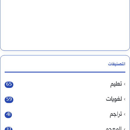
التصنيفات
تعليم
65
لغويات
59
تراجم
41
المعجم
37