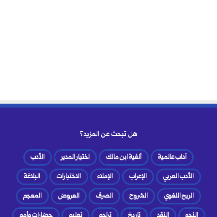
هل تبحث عن المزيد؟
آداب عالمية
ألفية ابن مالك
اختيار المدير
الأدب
الأدب العربي
الإعراب
الإملاء
الاختبارات
البلاغة
الربح اللغوي
الشروح
الصرف
العروض
المعجم
النحو
النقد
تاريخ
تراجم
تعليم
حضارات وأمم