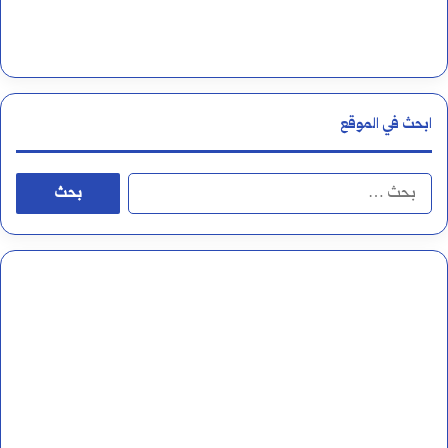
ر
ت
ن
ا
ف
ء
ابحث في الموقع
س
و
ي
ا
ا
ف
ل
ل
ي
ه
ب
ه
ا
ح
؟
ء
ث
ع
ن