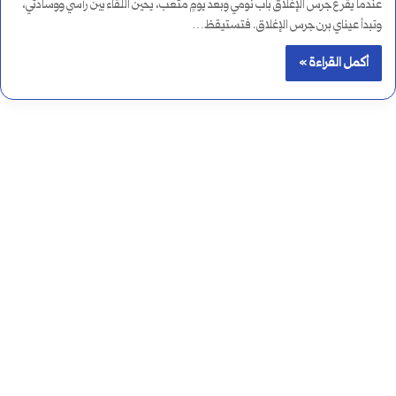
عندما يقرع جرس الإغلاق باب نومي وبعد يومٍ متعب، يحين اللقاء بين رأسي ووسادتي،
وتبدأ عيناي برن جرس الإغلاق. فتستيقظ…
أكمل القراءة »