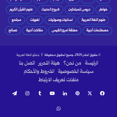
خواطر
دروس للمبتدئين
شروح الحديث
علوم القرآن الكريم
علوم اللغة العربية
لسانيات وصوتيات
لغويات
مجتمع
مصطلحات أدبية
معلقة امرئ القيس
مقالات أدبية
نصائح
© حقوق النشر 2026، جميع الحقوق محفوظة |
باحثو اللغة العربية
الرئيسة
من نحن؟
هيئة التحرير
اتصل بنا
سياسة الخصوصية
الشروط والأحكام
ملفات تعريف الارتباط
فيسبوك
‫X
بينتيريست
لينكدإن
‫YouTube
انستقرام
تيلقرام
واتساب