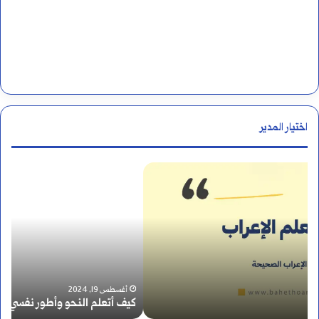
اختيار المدير
ك
ك
ي
ي
ف
ف
أ
ي
ت
ة
أغسطس 19, 2024
كيف أتعلم النحو وأطور نفسي فيه؟
كي