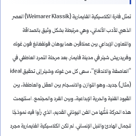
تمثل فترة الكلاسيكية الفايمارية (Weimarer Klassik) العصر
الذهبي للأدب الألماني، وهي مرتبطة بشكل وثيق بالصداقة
والتعاون الإبداعي بين عملاقين هما يوهان فولفغانغ فون غوته
وفريدريش شيلر في مدينة فايمار. بعد مرحلة التمرد العاطفي في
“العاصفة والاندفاع”، سعى كل من غوته وشيلر إلى تحقيق ideal
(مثال) جديد، وهو التوازن والانسجام بين العقل والعاطفة، بين
القيود الفنية والحرية الإبداعية، وبين الفرد والمجتمع. استلهمت
هذه الحركة مُثُلها من الفن اليوناني القديم، الذي رأوا فيه نموذجًا
للجمال الهادئ والنبل الإنساني. لم تكن الكلاسيكية الفايمارية مجرد