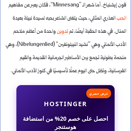
فون إيشنباخ. أما شعر الـ “Minnesang”، فكان يعبر عن مفاهيم
الحب
العذري المثالي، حيث يتغنى الشاعر بحبه لسيدة نبيلة بعيدة
المنال. في هذه الحقبة أيضًا، تم
تدوين
واحدة من أعظم ملاحم
الأدب الألماني وهي “نشيد النيبلونغين” (Nibelungenlied)، وهي
ملحمة بطولية تجمع بين الأساطير الجرمانية القديمة والقيم
الفرسانية، وتظل حتى اليوم عملًا تأسيسيًا في كنوز الأدب الألماني.
عرض حصري
HOSTINGER
احصل على خصم 20% من استضافة
هوستنجر