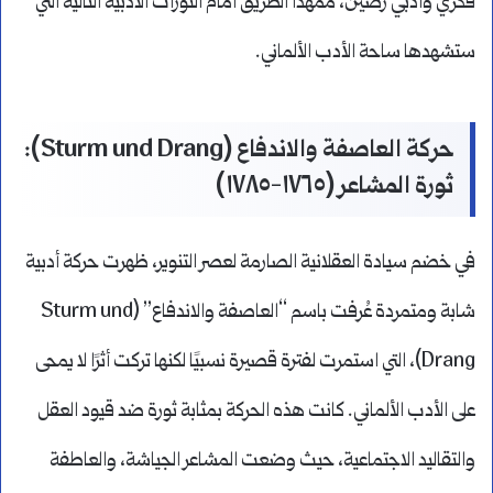
فكري وأدبي رصين، ممهدًا الطريق أمام الثورات الأدبية التالية التي
ستشهدها ساحة الأدب الألماني.
حركة العاصفة والاندفاع (Sturm und Drang):
ثورة المشاعر (١٧٦٥-١٧٨٥)
في خضم سيادة العقلانية الصارمة لعصر التنوير، ظهرت حركة أدبية
شابة ومتمردة عُرفت باسم “العاصفة والاندفاع” (Sturm und
Drang)، التي استمرت لفترة قصيرة نسبيًا لكنها تركت أثرًا لا يمحى
على الأدب الألماني. كانت هذه الحركة بمثابة ثورة ضد قيود العقل
والتقاليد الاجتماعية، حيث وضعت المشاعر الجياشة، والعاطفة