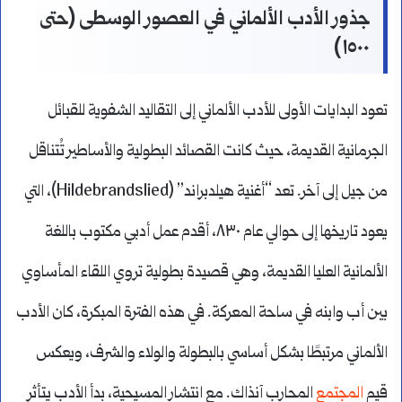
جذور الأدب الألماني في العصور الوسطى (حتى
١٥٠٠)
تعود البدايات الأولى للأدب الألماني إلى التقاليد الشفوية للقبائل
الجرمانية القديمة، حيث كانت القصائد البطولية والأساطير تُتناقل
من جيل إلى آخر. تعد “أغنية هيلدبراند” (Hildebrandslied)، التي
يعود تاريخها إلى حوالي عام ٨٣٠، أقدم عمل أدبي مكتوب باللغة
الألمانية العليا القديمة، وهي قصيدة بطولية تروي اللقاء المأساوي
بين أب وابنه في ساحة المعركة. في هذه الفترة المبكرة، كان الأدب
الألماني مرتبطًا بشكل أساسي بالبطولة والولاء والشرف، ويعكس
قيم
المجتمع
المحارب آنذاك. مع انتشار المسيحية، بدأ الأدب يتأثر