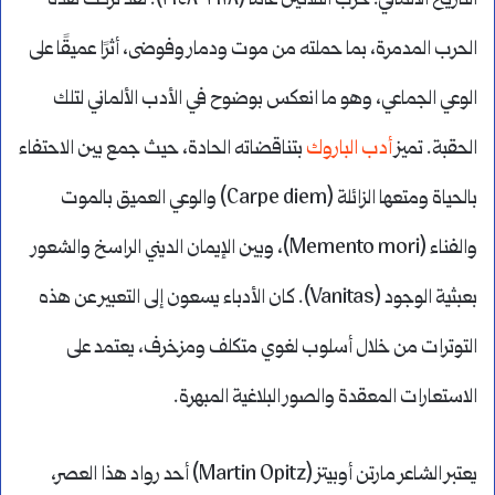
التاريخ الألماني: حرب الثلاثين عامًا (١٦١٨-١٦٤٨). لقد تركت هذه
الحرب المدمرة، بما حملته من موت ودمار وفوضى، أثرًا عميقًا على
الوعي الجماعي، وهو ما انعكس بوضوح في الأدب الألماني لتلك
الحقبة. تميز
أدب الباروك
بتناقضاته الحادة، حيث جمع بين الاحتفاء
بالحياة ومتعها الزائلة (Carpe diem) والوعي العميق بالموت
والفناء (Memento mori)، وبين الإيمان الديني الراسخ والشعور
بعبثية الوجود (Vanitas). كان الأدباء يسعون إلى التعبير عن هذه
التوترات من خلال أسلوب لغوي متكلف ومزخرف، يعتمد على
الاستعارات المعقدة والصور البلاغية المبهرة.
يعتبر الشاعر مارتن أوبيتز (Martin Opitz) أحد رواد هذا العصر،