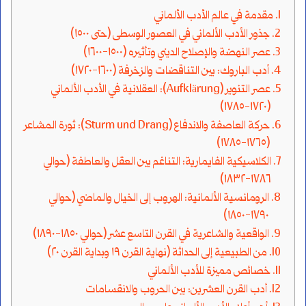
مقدمة في عالم الأدب الألماني
جذور الأدب الألماني في العصور الوسطى (حتى ١٥٠٠)
عصر النهضة والإصلاح الديني وتأثيره (١٥٠٠-١٦٠٠)
أدب الباروك: بين التناقضات والزخرفة (١٦٠٠-١٧٢٠)
عصر التنوير (Aufklärung): العقلانية في الأدب الألماني
(١٧٢٠-١٧٨٥)
حركة العاصفة والاندفاع (Sturm und Drang): ثورة المشاعر
(١٧٦٥-١٧٨٥)
الكلاسيكية الفايمارية: التناغم بين العقل والعاطفة (حوالي
١٧٨٦-١٨٣٢)
الرومانسية الألمانية: الهروب إلى الخيال والماضي (حوالي
١٧٩٠-١٨٥٠)
الواقعية والشاعرية في القرن التاسع عشر (حوالي ١٨٥٠-١٨٩٠)
من الطبيعية إلى الحداثة (نهاية القرن ١٩ وبداية القرن ٢٠)
خصائص مميزة للأدب الألماني
أدب القرن العشرين: بين الحروب والانقسامات