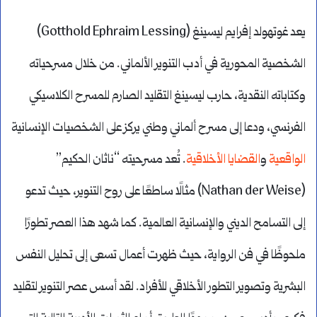
يعد غوتهولد إفرايم ليسينغ (Gotthold Ephraim Lessing)
الشخصية المحورية في أدب التنوير الألماني. من خلال مسرحياته
وكتاباته النقدية، حارب ليسينغ التقليد الصارم للمسرح الكلاسيكي
الفرنسي، ودعا إلى مسرح ألماني وطني يركز على الشخصيات الإنسانية
الواقعية
و
القضايا الأخلاقية
. تُعد مسرحيته “ناثان الحكيم”
(Nathan der Weise) مثالًا ساطعًا على روح التنوير، حيث تدعو
إلى التسامح الديني والإنسانية العالمية. كما شهد هذا العصر تطورًا
ملحوظًا في فن الرواية، حيث ظهرت أعمال تسعى إلى تحليل النفس
البشرية وتصوير التطور الأخلاقي للأفراد. لقد أسس عصر التنوير لتقليد