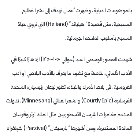
بالموضوعات الدينية، وظهرت أعمال تهدف إلى نشر التعاليم
المسيحية، مثل قصيدة “هيلياند” (Heliand) التي تروي حياة
المسيح بأسلوب الملاحم الجرمانية.
شهدت العصور الوسطى العليا (حوالي ١٠٥٠-١٢٥٠) ازدهارًا كبيرًا في
الأدب الألماني، خاصة مع نشوء ما يعرف بالأدب البلاطي أو أدب
الفروسية. في بلاط الأمراء والنبلاء، تطور نوعان رئيسيان: الملحمة
الفرسانية (Courtly Epic) والشعر الغنائي (Minnesang). تناولت
الملاحم مغامرات الفرسان الأسطوريين مثل الملك آرثر وفرسان
المائدة المستديرة، ومن أشهرها “بارسيفال” (Parzival) لفولفرام