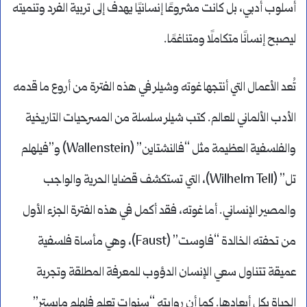
أسلوب أدبي، بل كانت مشروعًا إنسانيًا يهدف إلى تربية الفرد وتنميته
ليصبح إنسانًا متكاملًا ومتناغمًا.
تُعد الأعمال التي أنتجها غوته وشيلر في هذه الفترة من أروع ما قدمه
الأدب الألماني للعالم. كتب شيلر سلسلة من المسرحيات التاريخية
والفلسفية العظيمة مثل “فالنشتاين” (Wallenstein) و”فيلهلم
تل” (Wilhelm Tell)، التي تستكشف قضايا الحرية والواجب
والمصير الإنساني. أما غوته، فقد أكمل في هذه الفترة الجزء الأول
من تحفته الخالدة “فاوست” (Faust)، وهي مأساة فلسفية
عميقة تتناول سعي الإنسان الدؤوب للمعرفة المطلقة وتجربة
الحياة بكل أبعادها. كما أن روايته “سنوات تعلم فلهلم مايستر”