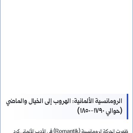
الرومانسية الألمانية: الهروب إلى الخيال والماضي
(حوالي ١٧٩٠-١٨٥٠)
ظهرت الحركة الرومانسية (Romantik) في الأدب الألماني كرد