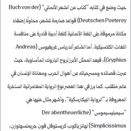
حيث وضع في كتابه “كتاب عن الشعر الألماني” (Buch von der
Deutschen Poeterey) قواعد صارمة للشعر، محاولًا إضفاء
مكانة مرموقة على اللغة الألمانية كلغة أدبية قادرة على منافسة
اللغات الكلاسيكية. أما الشاعر أندرياس غريفيوس (Andreas
Gryphius)، فيعد الممثل الأبرز لروح الباروك المأساوية، حيث
عبرت قصائده ومسرحياته عن أهوال الحرب ومعاناة الإنسان في
عالم متقلب. كما برز في هذا العصر نوع الرواية المغامراتية الساخرة
المعروفة بـ “الرواية البيكارسكية”، وأشهر مثال عليها هي
“سيمبليسيموس” (Der abentheuerliche
Simplicissimus) لهانز ياكوب كريستوفل فون جريملسهاوزن،