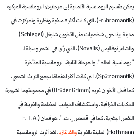
يمكن تقسيم الرومانسية الألمانية إلى مرحلتين: الرومانسية المبكرة
(Frühromantik)، التي كانت أكثر فلسفية ونظرية وتمركزت في
مدينة يينا حول شخصيات مثل الأخوين شليغل (Schlegel)
والشاعر نوفاليس (Novalis)، الذي رأى في الشعر وسيلة لـ
“رومانسية العالم”. والمرحلة الثانية، الرومانسية المتأخرة
(Spätromantik)، التي كانت أكثر اهتمامًا بجمع التراث الشعبي،
كما فعل الأخوان غريم (Brüder Grimm) في مجموعتهما الشهيرة
للحكايات الخرافية، واستكشاف الجوانب المظلمة والغريبة في
النفس البشرية، كما في قصص إ. ت. أ. هوفمان (E. T. A.
Hoffmann) المليئة بالغرابة
والفانتازيا
. لقد أثرت الرومانسية