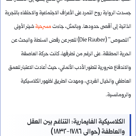
جسدت الرواية روح التمرد على الأعراف الاجتماعية والاحتفاء بالتجربة
الذاتية إلى أقصى حدودها. وبالمثل، جاءت
مسرحية
شيلر الأولى
“اللصوص” (Die Räuber) لتعبر عن رفض السلطة والبحث عن
الحرية المطلقة. على الرغم من تطرفها، كانت حركة العاصفة
والاندفاع ضرورية لتطور الأدب الألماني، حيث أعادت الاعتبار للعمق
العاطفي والخيال الفردي، ومهدت الطريق لظهور الكلاسيكية
والرومانسية.
الكلاسيكية الفايمارية: التناغم بين العقل
والعاطفة (حوالي ١٧٨٦-١٨٣٢)