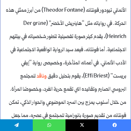
الألماني تيودور فونتانه (Theodor Fontane) من أبرز ممثلي هذه
الحركة. في رواياته مثل “هاينريش الأخضر” (Der grüne
Heinrich)، يقدم كيلر صورة تفصيلية لتطور شخصياته في بيئتهم
الاجتماعية. أما فونتانه، فيعد سيد الرواية الواقعية الاجتماعية في
الأدب الألماني. في أعماله المتأخرة، وخصيصى رواية “إيفي
بريست” (Effi Briest)، يقوم بتحليل دقيق
وناقد
للمجتمع
البروسي الصارم وتقاليده التي تقمع حرية الفرد، وخصوصًا المرأة.
من خلال أسلوب يمزج بين السرد الموضوعي والحوار الذكي، تمكن
فونتانه من تقديم صورة بانورامية للمجتمع في عصره، مما جعل
أعماله علامات فارقة في تاريخ الرواية الألمانية.
يسبوك
‫X
واتساب
تيلقرام