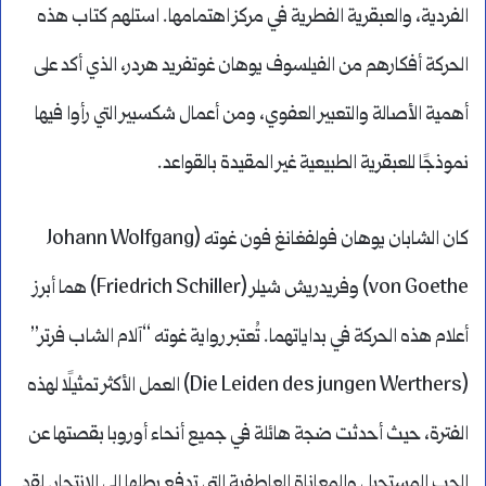
الفردية، والعبقرية الفطرية في مركز اهتمامها. استلهم كتاب هذه
الحركة أفكارهم من الفيلسوف يوهان غوتفريد هردر، الذي أكد على
أهمية الأصالة والتعبير العفوي، ومن أعمال شكسبير التي رأوا فيها
نموذجًا للعبقرية الطبيعية غير المقيدة بالقواعد.
كان الشابان يوهان فولفغانغ فون غوته (Johann Wolfgang
von Goethe) وفريدريش شيلر (Friedrich Schiller) هما أبرز
أعلام هذه الحركة في بداياتهما. تُعتبر رواية غوته “آلام الشاب فرتر”
(Die Leiden des jungen Werthers) العمل الأكثر تمثيلًا لهذه
الفترة، حيث أحدثت ضجة هائلة في جميع أنحاء أوروبا بقصتها عن
الحب المستحيل والمعاناة العاطفية التي تدفع بطلها إلى الانتحار. لقد