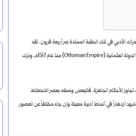
راك الأدبي في تلك الحقبة الممتدة عبر أربعة قرون. لقد
شهدت البلاد العربية تحولات ثقافية عميقة تحت حكم الدولة العثمانية (Ottoman Empire) منذ عام 1517م، وترك
تجاوز الأحكام الجاهزة. فالبعض وصفه بعصر الانحطاط
صرون أنه شهد ازدهاراً في أنماط أدبية معينة وإن جاء مختلفاً عن العصور