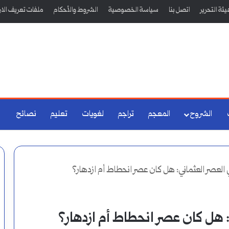
ئة التحرير
اتصل بنا
سياسة الخصوصية
الشروط والأحكام
ملفات تعريف الار
الشروح
المعجم
تراجم
لغويات
تعليم
نصائح
 العصر العثماني: هل كان عصر انحطاط أم ازدهار؟
: هل كان عصر انحطاط أم ازدهار؟