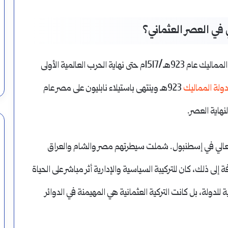
ي في العصر العثماني؟
امتد العصر العثماني في البلاد العربية من سقوط دولة المماليك عام 923هـ/1517م حتى نهاية الحرب العالمية الأولى
ولة المماليك
923هـ وينتهى باستيلاء نابليون على مصر عام
العالي في إسطنبول. شملت سيطرتهم مصر والشام والعراق
إلى ذلك، كان للتركيبة السياسية والإدارية أثر مباشر على الحياة
 للدولة، بل كانت التركية العثمانية هي المهيمنة في الدوائر