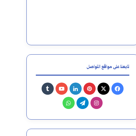
تابعنا على مواقع التواصل
فيسبوك
‫X
بينتيريست
لينكدإن
‫YouTube
انستقرام
تيلقرام
واتساب