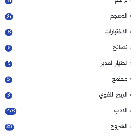
تراجم
41
المعجم
37
الاختبارات
18
نصائح
16
اختيار المدير
15
مجتمع
5
الربح اللغوي
3
الأدب
278
الشروح
28