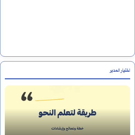
اختيار المدير
أ
ي
ن
ي