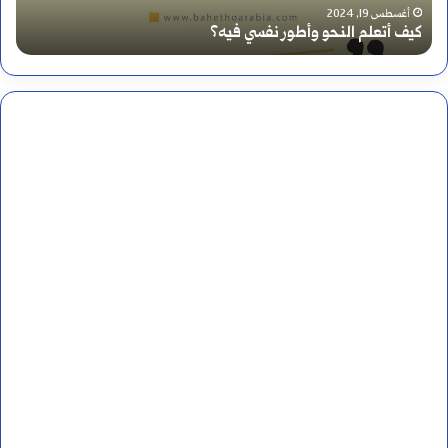
ر
أغسطس 17, 2024
أين يرسم تنوين النصب على الألف أم قبلها؟
س
م
ت
ن
و
ي
ن
ا
ل
ن