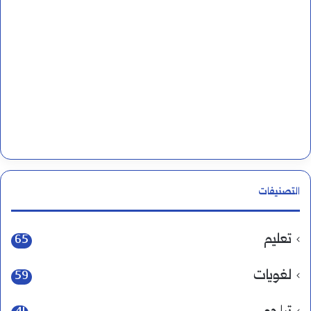
التصنيفات
تعليم
65
لغويات
59