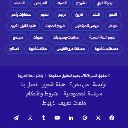
الربح اللغوي
الشروح
الصرف
العروض
المعجم
النحو
النقد
تاريخ
تراجم
تعليم
حضارات وأمم
خواطر
دروس للمبتدئين
شروح الحديث
علوم القرآن الكريم
علوم اللغة العربية
لسانيات وصوتيات
لغويات
مجتمع
مصطلحات أدبية
معلقة امرئ القيس
مقالات أدبية
نصائح
© حقوق النشر 2026، جميع الحقوق محفوظة |
باحثو اللغة العربية
الرئيسة
من نحن؟
هيئة التحرير
اتصل بنا
سياسة الخصوصية
الشروط والأحكام
ملفات تعريف الارتباط
فيسبوك
‫X
بينتيريست
لينكدإن
‫YouTube
انستقرام
تيلقرام