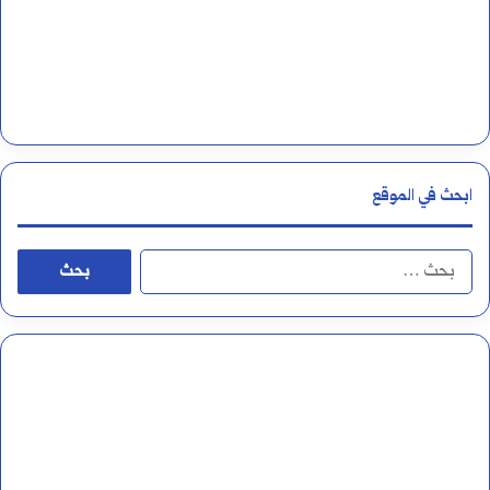
ص
ب
ع
ل
ى
ابحث في الموقع
ا
ل
ا
أ
ل
ل
ب
ف
ح
أ
ث
م
ع