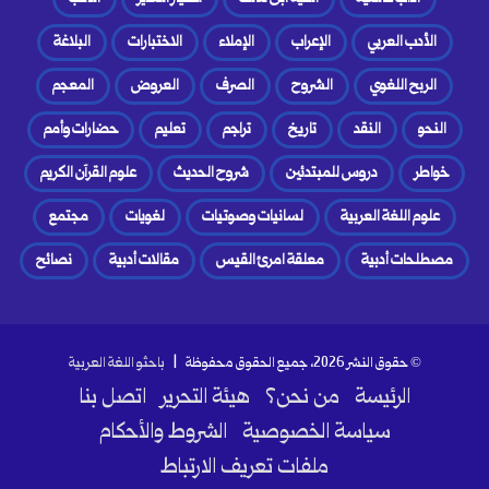
الأدب العربي
الإعراب
الإملاء
الاختبارات
البلاغة
الربح اللغوي
الشروح
الصرف
العروض
المعجم
النحو
النقد
تاريخ
تراجم
تعليم
حضارات وأمم
خواطر
دروس للمبتدئين
شروح الحديث
علوم القرآن الكريم
علوم اللغة العربية
لسانيات وصوتيات
لغويات
مجتمع
مصطلحات أدبية
معلقة امرئ القيس
مقالات أدبية
نصائح
© حقوق النشر 2026، جميع الحقوق محفوظة |
باحثو اللغة العربية
الرئيسة
من نحن؟
هيئة التحرير
اتصل بنا
سياسة الخصوصية
الشروط والأحكام
ملفات تعريف الارتباط