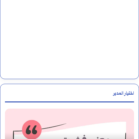
ت
اختيار المدير
ا
ا
ل
ل