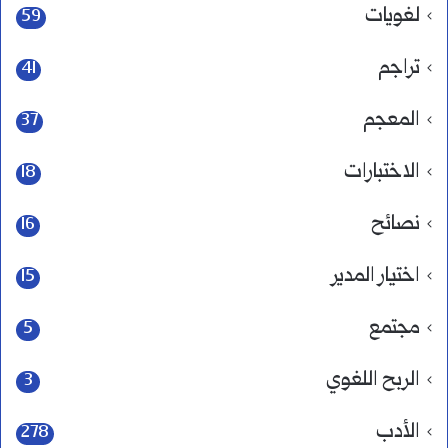
لغويات
59
تراجم
41
المعجم
37
الاختبارات
18
نصائح
16
اختيار المدير
15
مجتمع
5
الربح اللغوي
3
الأدب
278