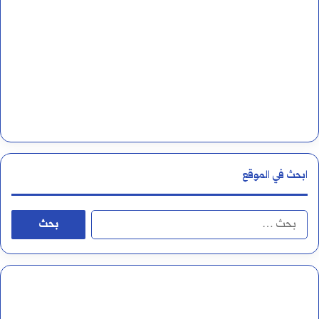
ل
أ
ل
م
ا
ا
م
ل
ا
أ
ل
ر
ابحث في الموقع
ق
ق
م
ا
ا
ر
م
ل
ي
ا
ب
ة
ل
ح