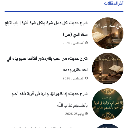
أخر المقالات
ة
ا
شرح حديث لكل عمل شرة ولكل شرة فترة | باب اتباع
ل
سنة النبي (ص)
ك
أغسطس 1, 2026
ا
شرح حديث: من لعب بالنردشير فكأنما صبغ يده في
م
لحم خنزير ودمه
ل
أغسطس 1, 2026
ة
شرح حديث: إذا ظهر الزنا والربا في قرية فقد أحلوا
و
بأنفسهم عذاب الله
ا
يوليو 25, 2026
ل