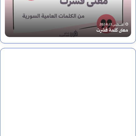
ل
أ
ا
ر
م
ق
أغسطس 14, 2024
اللام الشمسية واللام القمرية
ا
ا
ا
ل
م
ش
ا
م
ل
س
ه
ي
ن
ة
د
و
ي
ا
ة