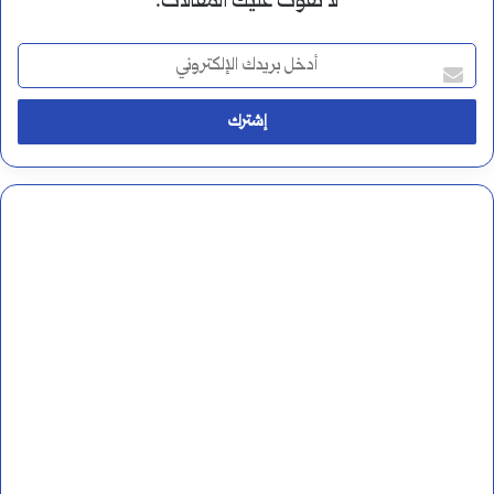
لا تفوت عليك المقالات.
أ
د
خ
ل
ب
ر
ي
د
ك
ا