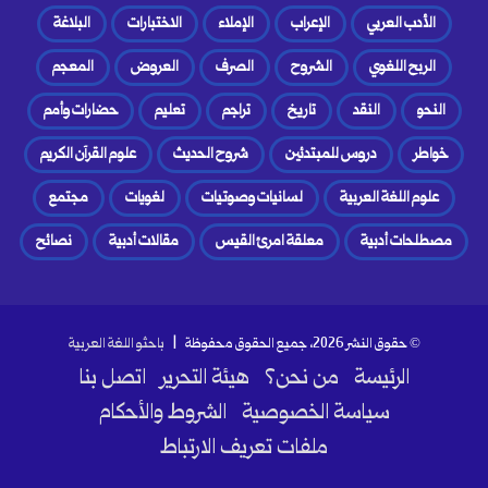
الأدب العربي
الإعراب
الإملاء
الاختبارات
البلاغة
الربح اللغوي
الشروح
الصرف
العروض
المعجم
النحو
النقد
تاريخ
تراجم
تعليم
حضارات وأمم
خواطر
دروس للمبتدئين
شروح الحديث
علوم القرآن الكريم
علوم اللغة العربية
لسانيات وصوتيات
لغويات
مجتمع
مصطلحات أدبية
معلقة امرئ القيس
مقالات أدبية
نصائح
© حقوق النشر 2026، جميع الحقوق محفوظة |
باحثو اللغة العربية
الرئيسة
من نحن؟
هيئة التحرير
اتصل بنا
سياسة الخصوصية
الشروط والأحكام
ملفات تعريف الارتباط