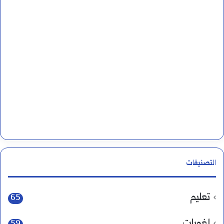
التصنيفات
تعليم
65
لغويات