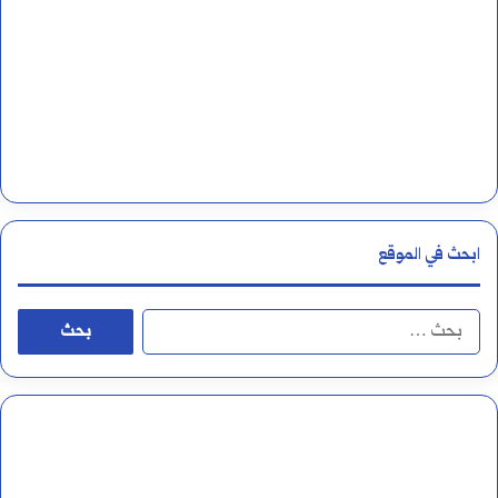
ر
و
ا
ف
ت
ت
ي
ح
ج
ه
ي
ا
ابحث في الموقع
ة
،
؟
و
ا
ج
ل
و
ب
ا
ح