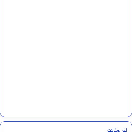
ز
ث
ا
ع
ل
ن
ك
:
س
ر
و
ا
ل
ف
ت
أخر المقالات