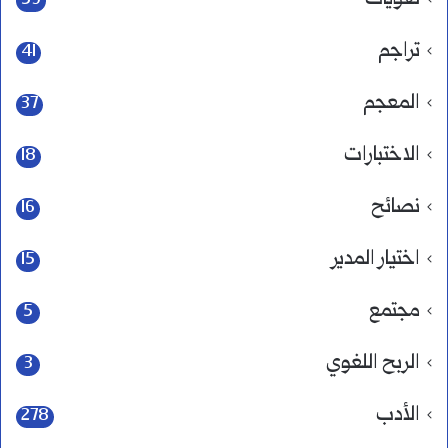
59
تراجم
41
المعجم
37
الاختبارات
18
نصائح
16
اختيار المدير
15
مجتمع
5
الربح اللغوي
3
الأدب
278