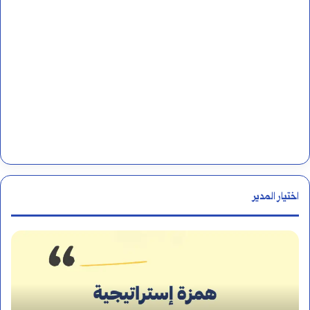
ت
اختيار المدير
ك
م
ي
و
ف
ا