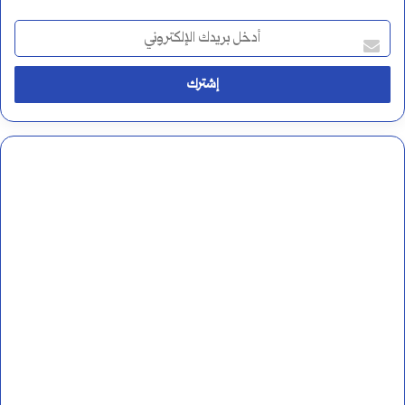
أ
د
خ
ل
ب
ر
ي
د
ك
ا
ل