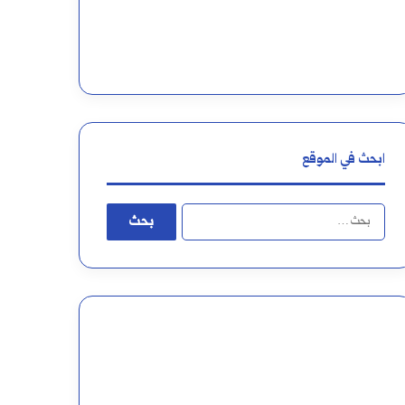
ة
ع
ا
ر
ل
ا
ع
ب
ر
ابحث في الموقع
ب
ا
ي
ل
ة
ب
ح
ث
ع