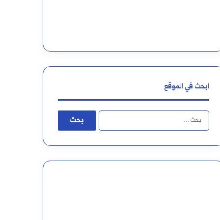
س
س
د
ت
ر
ا
ت
ابحث في الموقع
ي
ا
ج
ل
ي
ب
ة
ح
؟
ث
ع