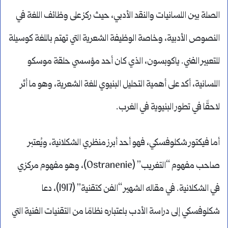
الصلة بين اللسانيات والنقد الأدبي، حيث ركز على وظائف اللغة في
النصوص الأدبية، وخاصة الوظيفة الشعرية التي تهتم باللغة كوسيلة
للتعبير الفني. ياكوبسون، الذي كان أحد مؤسسي حلقة موسكو
اللسانية، أكد على أهمية التحليل البنيوي للغة الشعرية، وهو ما أثر
لاحقًا في تطور البنيوية في الغرب.
أما فيكتور شكلوفسكي، فهو أحد أبرز منظري الشكلانية، ويُعتبر
صاحب مفهوم “التغريب” (Ostranenie)، وهو مفهوم مركزي
في الشكلانية. في مقاله الشهير “الفن كتقنية” (1917)، دعا
شكلوفسكي إلى دراسة الأدب باعتباره نظامًا من التقنيات الفنية التي