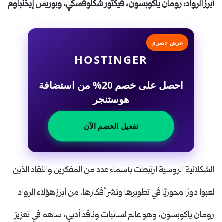
أبرز الرواد: رومان ياكوبسون، فيكتور شكلوفسكي، وبوريس إيخنباوم
عرض حصري
HOSTINGER
احصل على خصم 20% من استضافة
هوستنجر
تفعيل الخصم الآن
الشكلانية الروسية ارتبطت بأسماء عدد من المفكرين والنقاد الذين
لعبوا دورًا محوريًا في تطويرها ونشر أفكارها. من أبرز هؤلاء الرواد
رومان ياكوبسون، وهو عالم لسانيات وناقد أدبي، ساهم في تعزيز