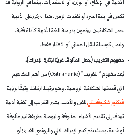
الأدبية في الإيقاع، أو الوزن، أو الاستعارات، بينما في الرواية قد
تكمن في بنية السرد أو تقنيات الزمن. هذا التركيز على الأدبية
جعل الشكلانيين يهتمون بدراسة اللغة الأدبية كأداة فنية،
وليس كوسيلة لنقل المعاني أو الأفكار فقط.
مفهوم التغريب (جعل المألوف غريبًا لإثارة الإدراك)
:
يُعد مفهوم “التغريب” (Ostranenie) من أهم المفاهيم
التي قدمتها الشكلانية الروسية، وهو يرتبط ارتباطًا وثيقًا برؤية
فيكتور شكلوفسكي
للفن والأدب. يشير التغريب إلى تقنية أدبية
تهدف إلى تقديم الأشياء المألوفة واليومية بطريقة غير مألوفة
أو غريبة، بحيث يتم كسر الإدراك الآلي والروتيني للقارئ أو