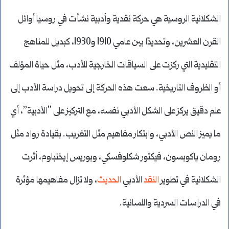
الشكلانية الروسية هي حركة نقدية وأدبية نشأت في روسيا أوائل
القرن العشرين، وتحديدًا بين عامي 1910 و1930، كبديل للمناهج
التقليدية التي ركزت على السياقات الخارجية للأدب، مثل حياة المؤلف
أو الظروف التاريخية. سعت هذه الحركة إلى تحويل دراسة الأدب إلى
علم دقيق يركز على الشكل الأدبي نفسه، مع التركيز على “الأدبية”، أي
ما يميز النص الأدبي، وابتكار مفاهيم مثل التغريب. بقيادة رواد مثل
رومان ياكوبسون، فيكتور شكلوفسكي، وبوريس إيخنباوم، أثرت
الشكلانية في تطوير
النقد
الأدبي
الحديث
، ولا تزال مفاهيمها مؤثرة
في الدراسات السردية واللسانية.