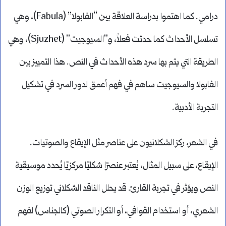
درامي. كما اهتموا بدراسة العلاقة بين “الفابولا” (Fabula)، وهي
تسلسل الأحداث كما حدثت فعلاً، و”السيوجيت” (Sjuzhet)، وهي
الطريقة التي يتم بها سرد هذه الأحداث في النص. هذا التمييز بين
الفابولا والسيوجيت ساهم في فهم أعمق لدور السرد في تشكيل
التجربة الأدبية.
في الشعر، ركز الشكلانيون على عناصر مثل الإيقاع والصوتيات.
الإيقاع، على سبيل المثال، يُعتبر عنصرًا شكليًا مركزيًا يُحدد موسيقية
النص ويؤثر في تجربة القارئ. قد يحلل الناقد الشكلاني توزيع الوزن
الشعري، أو استخدام القوافي، أو التكرار الصوتي (كالجناس) لفهم