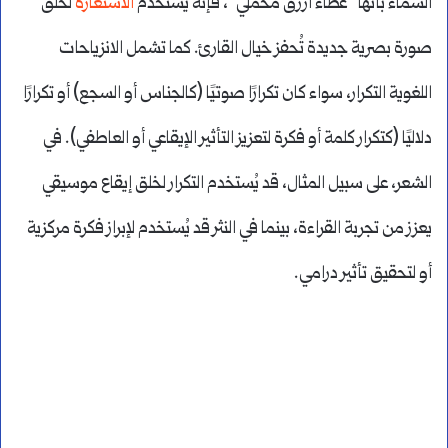
السماء بأنها “غطاء أزرق مخملي”، فإنه يستخدم
الاستعارة
لخلق
صورة بصرية جديدة تُحفز خيال القارئ. كما تشمل الانزياحات
اللغوية التكرار، سواء كان تكرارًا صوتيًا (كالجناس أو السجع) أو تكرارًا
دلاليًا (كتكرار كلمة أو فكرة لتعزيز التأثير الإيقاعي أو العاطفي). في
الشعر، على سبيل المثال، قد يُستخدم التكرار لخلق إيقاع موسيقي
يعزز من تجربة القراءة، بينما في النثر قد يُستخدم لإبراز فكرة مركزية
أو لتحقيق تأثير درامي.