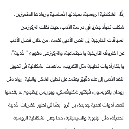
إذًا، االشكلانية الروسية، بمبادئها الأساسية وروادها المتميزين،
شكلت تحولًا جذريًا في دراسة الأدب، حيث نقلت التركيز من
السياقات الخارجية إلى النص الأدبي نفسه. من خلال فصل الأدب
عن الظروف التاريخية والاجتماعية، والتركيز على مفهوم “الأدبية”،
وابتكار أدوات تحليلية مثل التغريب، ساهمت الشكلانية في تحويل
النقد الأدبي إلى علم دقيق يعتمد على تحليل الشكل والبنية. رواد مثل
رومان ياكوبسون، فيكتور شكلوفسكي، وبوريس إيخنباوم لم يقدموا
فقط أدوات نقدية جديدة، بل أثروا أيضًا في تطور النظريات الأدبية
الحديثة، مثل البنيوية والسيميائية، مما جعل الشكلانية الروسية