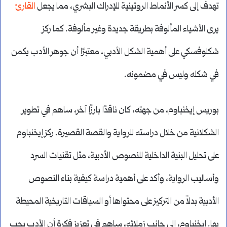
تهدف إلى كسر الأنماط الروتينية للإدراك البشري، مما يجعل
القارئ
يرى الأشياء المألوفة بطريقة جديدة وغير مألوفة. كما ركز
شكلوفسكي على أهمية الشكل الأدبي، معتبرًا أن جوهر الأدب يكمن
في شكله وليس في مضمونه.
بوريس إيخنباوم، من جهته، كان ناقدًا بارزًا آخر، ساهم في تطوير
الشكلانية من خلال دراسته للرواية والقصة القصيرة. ركز إيخنباوم
على تحليل البنية الداخلية للنصوص الأدبية، مثل تقنيات السرد
وأساليب الرواية، وأكد على أهمية دراسة كيفية بناء النصوص
الأدبية بدلاً من التركيز على محتواها أو السياقات التاريخية المحيطة
بها. إيخنباوم، إلى جانب زملائه، ساهم في تعزيز فكرة أن الأدب يجب