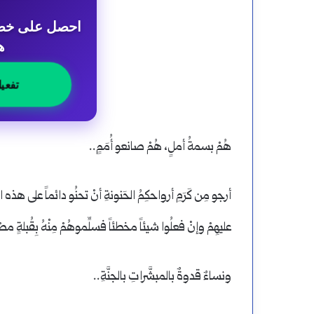
ه
تفعي
هُمْ بسمةُ أملٍ، هُمْ صانعو أُمَمٍ..
أرجو مِن كَرَمِ أرواحكِمُ الحَنونةِ أنْ تحنُو دائماً على هذه ا
عليهِمْ وإنْ فعلُوا شيئاً مخطئاً فسلِّموهُمْ مِنْهُ بِقُبلةٍ مصْحوبَةٍ بِع
ونساءٌ قدوةٌ بالمبشَّراتِ بالجنَّةِ..