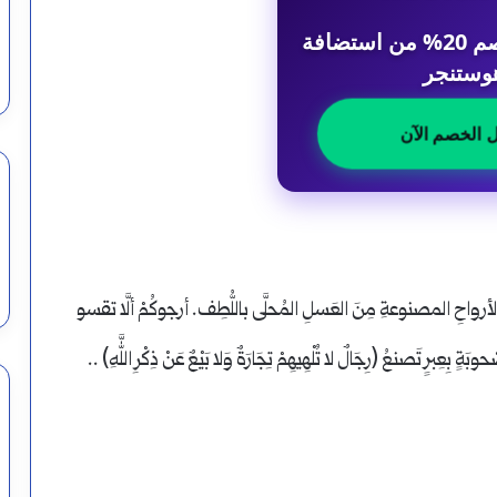
احصل على خصم 20% من استضافة
وستنجر
ل الخصم الآن
لأرواحِ المصنوعةِ مِنَ العَسلِ المُحلَّى باللُّطِف. أرجوكُمْ ألَّا تقسو
ِبرٍ تَصنعُ (رِجَالٌ لا تُلْهِيهِمْ تِجَارَةٌ وَلا بَيْعٌ عَنْ ذِكْرِ اللَّهِ) ..