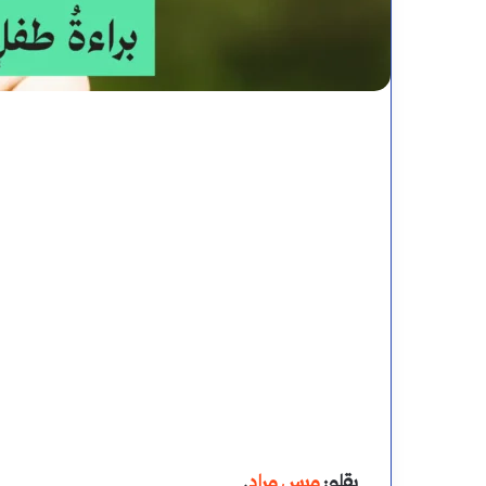
طة
مواضع
بقلم:
ميس مراد
.