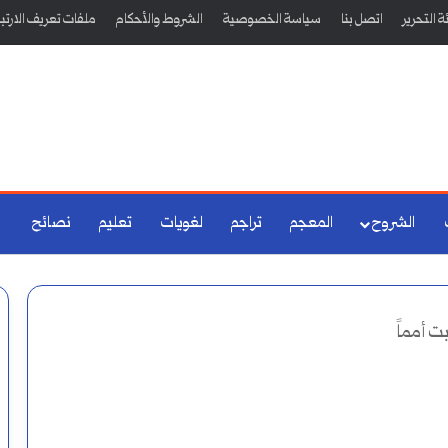
 التحرير
اتصل بنا
سياسة الخصوصية
الشروط والأحكام
ملفات تعريف الارتب
الشروح
المعجم
تراجم
لغويات
تعليم
نصائح
بت أمماً