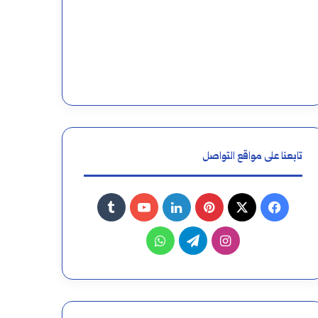
تابعنا على مواقع التواصل
فيسبوك
‫X
بينتيريست
لينكدإن
‫YouTube
انستقرام
تيلقرام
واتساب