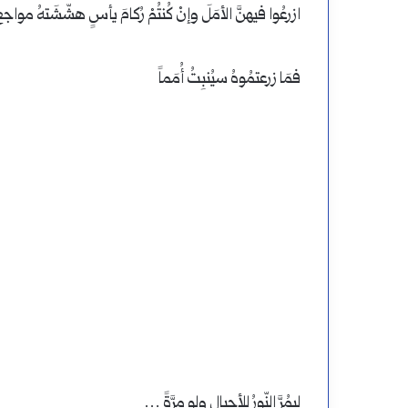
ازرعُوا فيهنَّ الأمَلَ وإنْ كُنتُمْ رُكامَ يأسٍ هشّشَتهُ مواجعُ
فمَا زرعتمُوهُ سيُنبِتُ أُمَماً
ليمُرَّ النّورُ للأجيالِ ولو مرَّةً …