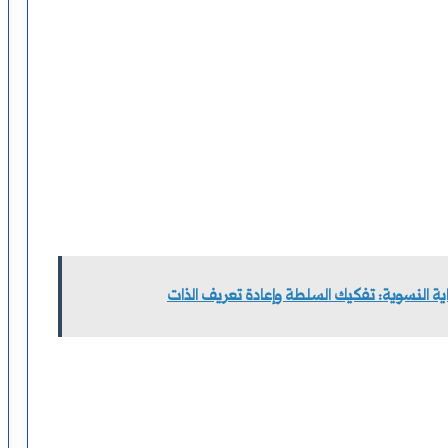
اية النسوية: تفكيك السلطة وإعادة تعريف الذات