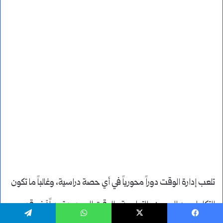
تلعب إدارة الوقت دوراً محورياً في أي حصة دراسية، وغالباً ما تكون
التكامل بين العروض التعليمية والوقت المحدود تحدياً آخر. قد
يسبوك
‫X
واتساب
تيلقرام