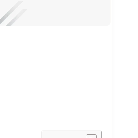
يفية
المبتدأ: