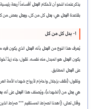
يذكر علماء النحو أن لأحكام
البدل
أقساماً أربعة رئيسية
بقاعدة
البدل
هي:
بدل
كل من كل، و
بدل
بعض من كل
١- بدل كل من كل
يُعرف هذا النوع من
البدل
بأنه
البدل
الذي يكون فيه مطا
يكون
البدل
هو المبدل منه نفسه. تقول: جاء زيدٌ أخو
على
البدل
المطابق.
وتقول: (نقف بإجلال واحترام لأرواح شهداء الأمة العرب
هي
بدل
من (الشهداء)، ويُصنف هذا
البدل
على أنه
بد
وقال تعالى: {اهدنا الصراط المستقيم *** صراط الذي