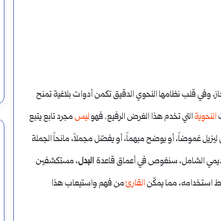
يرسم
تنوين
النصب
اعه وأحكامه ومواضع
على
أغسطس 17, 2024
أين يرسم تنوين النصب على الألف أم قبلها؟
الألف
يجاز، وفي قلب نظامها النحوي الدقيق تكمن أدوات بلاغية تمنح
أم
ت
النحوية
التي تخدم هذا الغرض الرفيع. فهو
ليس
مجرد تابع يتبع
قبلها؟
يزيل غموضاً، أو يوضح مبهماً، أو يفصّل مجملاً، مانحاً الجملة
أكاديمي الشامل، سنغوص في أعماق قاعدة
البدل
، مستكشفين
بط استخدامه، مما يمكّن
القارئ
من فهم واستيعاب هذا