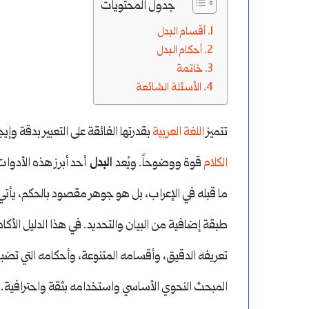
جدول المحتويات
لتفريق
تعريفه
أقسام البدل
ين
وأنواعه
أحكام البدل
تاء
وأحكامه
خاتمة
أغسطس 11, 2024
الأسئلة الشائعة
المبتدأ: تعريفه وأنو
لهاء
ومواضع
أغسطس 14, 2024
كيفية التفريق بين التاء والهاء
الابتداء بالنكرة
الابتداء
تتميز
اللغة العربية
بقدرتها الفائقة على التعبير بدقة وإ
بالنكرة
الكلام
قوة ووضوحاً. ويُعد
البدل
أحد أبرز هذه الأدوا
ما قبله في الإعراب، بل هو جوهر مقصود بالحكم، يأتي ل
طبقة إضافية من البيان والتحديد. في هذا الدليل ال
تعريفه الدقيق، وأقسامه المتنوعة، وأحكامه التي تض
المبحث النحوي الأساسي واستخدامه بثقة واحترافية.