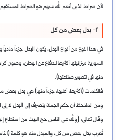
لأن صراط الذين أنعم الله عليهم هو الصراط المستقي
٢- بدل بعض من كل
في هذا النوع من أنواع
البدل
، يكون
البدل
جزءاً مادياً 
السورية ميزانيتها أكثرها للدفاع عن الوطن، وصون كرا
منها في لتطوير صناعتها).
فالكلمات (أكثرها، أغلبها، جزءاً منها) هي
بدل
بعض من 
ومن الملاحظ أن حكم الجملة ينصرف إلى
البدل
لا إلى 
وقال تعالى: {ولله على الناس حج البيت من استطاع إليه
تُعرب
بدل
بعض من كل، والمبدل منه هو كلمة (النا