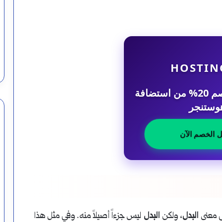
HOSTIN
احصل على خصم 20% من استضافة
وستنجر
ل الخصم الآن
ى معنى
البدل
، ولكن
البدل
ليس جزءاً أصيلاً منه. وفي مثل هذا