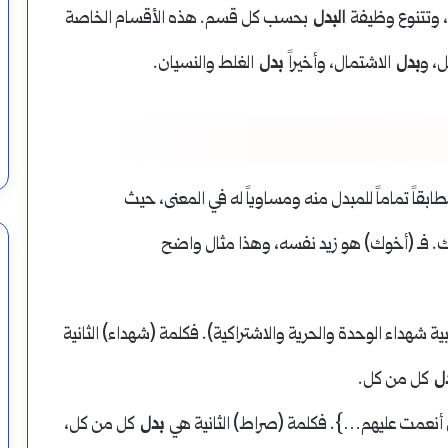
، وتتنوع وظيفة
البدل
بحسب كل قسم. هذه الأقسام الخاصة
، و
بدل
الاشتمال، وأخيراً
بدل
الغلط والنسيان.
بقاً تماماً للمبدل منه ومساوياً له في المعنى، حيث
ك. فـ (أخوك) هو زيد نفسه، وهذا مثال واضح
ية شهداء الوحدة والحرية والاشتراكية). فكلمة (شهداء) الثانية
ل
كل من كل.
ن أنعمت عليهم…}. فكلمة (صراط) الثانية هي
بدل
كل من كل،