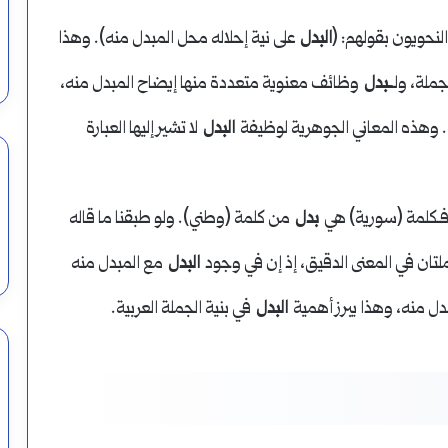
النحويون بقولهم: (
البدل
على نية إحلاله محل المبدل منه). وهذا
ملة، ولـ
ـبدل
وظائف معنوية متعددة منها إيضاح المبدل منه،
ه. وهذه المعاني الجوهرية لوظيفة
البدل
لا تشير إليها العبارة
فـكلمة (سورية) هي
بدل
من كلمة (وطني). ولو طبقنا ما قاله
لتان في المعنى الدقيق، إذ إن في وجود
البدل
مع المبدل منه
ل منه، وهذا يبرز أهمية
البدل
في بنية الجملة العربية.