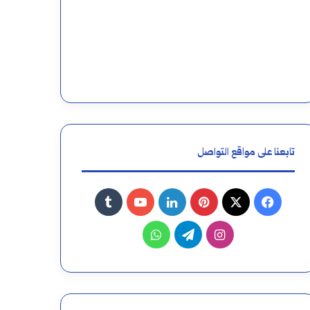
تابعنا على مواقع التواصل
فيسبوك
‫X
بينتيريست
لينكدإن
‫YouTube
انستقرام
تيلقرام
واتساب