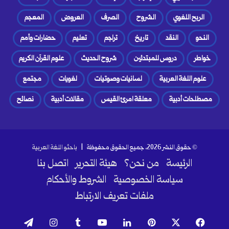
الربح اللغوي
الشروح
الصرف
العروض
المعجم
النحو
النقد
تاريخ
تراجم
تعليم
حضارات وأمم
خواطر
دروس للمبتدئين
شروح الحديث
علوم القرآن الكريم
علوم اللغة العربية
لسانيات وصوتيات
لغويات
مجتمع
مصطلحات أدبية
معلقة امرئ القيس
مقالات أدبية
نصائح
© حقوق النشر 2026، جميع الحقوق محفوظة |
باحثو اللغة العربية
الرئيسة
من نحن؟
هيئة التحرير
اتصل بنا
سياسة الخصوصية
الشروط والأحكام
ملفات تعريف الارتباط
فيسبوك
‫X
بينتيريست
لينكدإن
‫YouTube
انستقرام
تيلقرام