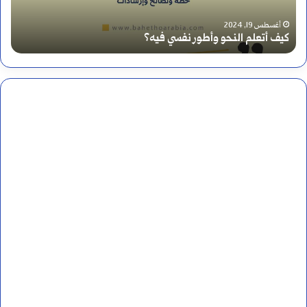
ر
أغسطس 17, 2024
أين يرسم تنوين النصب على الألف أم قبلها؟
س
م
ت
ن
و
ي
ن
ا
ل
ن