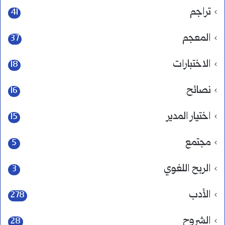
تراجم
41
المعجم
37
الاختبارات
18
نصائح
16
اختيار المدير
15
مجتمع
5
الربح اللغوي
3
الأدب
278
الشروح
28