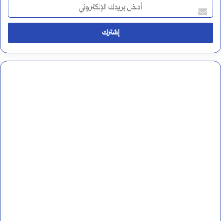
أ
د
خ
ل
ب
ر
ي
د
ك
ا
ل