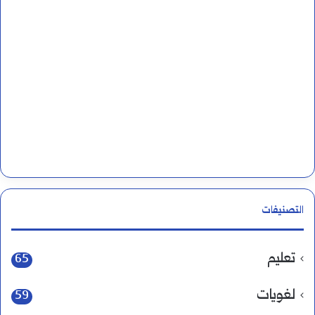
التصنيفات
تعليم
65
لغويات
59