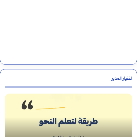
اختيار المدير
أ
ي
ن
ي