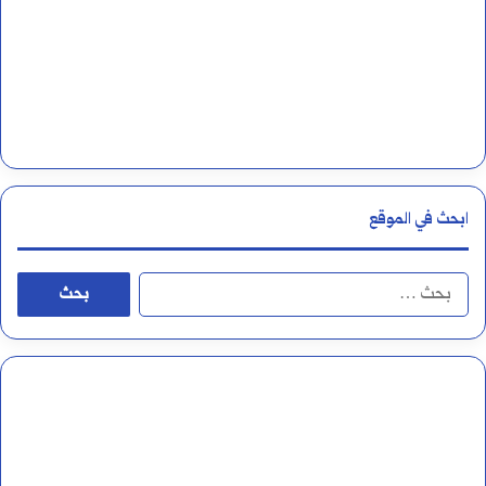
ص
ب
ع
ل
ى
ابحث في الموقع
ا
ل
ا
أ
ل
ل
ب
ف
ح
أ
ث