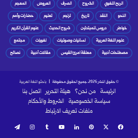
الربح اللغوي
الشروح
الصرف
العروض
المعجم
النحو
النقد
تاريخ
تراجم
تعليم
حضارات وأمم
خواطر
دروس للمبتدئين
شروح الحديث
علوم القرآن الكريم
علوم اللغة العربية
لسانيات وصوتيات
لغويات
مجتمع
مصطلحات أدبية
معلقة امرئ القيس
مقالات أدبية
نصائح
© حقوق النشر 2026، جميع الحقوق محفوظة |
باحثو اللغة العربية
الرئيسة
من نحن؟
هيئة التحرير
اتصل بنا
سياسة الخصوصية
الشروط والأحكام
ملفات تعريف الارتباط
فيسبوك
‫X
بينتيريست
لينكدإن
‫YouTube
انستقرام
تيلقرام