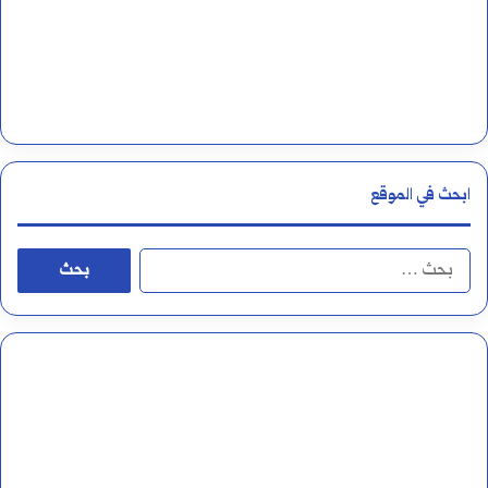
ل
ل
غ
ة
ا
ابحث في الموقع
ل
ع
ا
ر
ل
ب
ب
ي
ح
ة
ث
و
ع