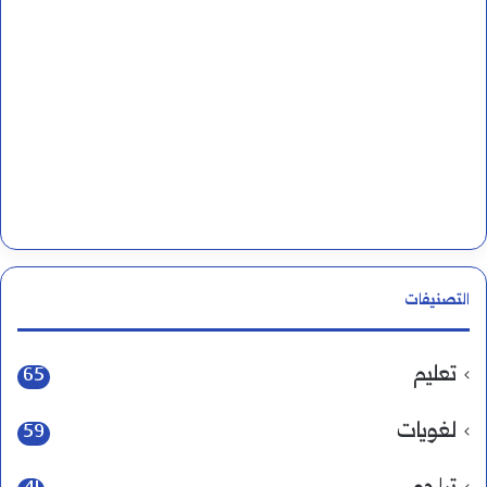
التصنيفات
تعليم
65
لغويات
59