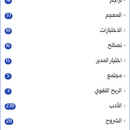
تراجم
41
المعجم
37
الاختبارات
18
نصائح
16
اختيار المدير
15
مجتمع
5
الربح اللغوي
3
الأدب
278
الشروح
28