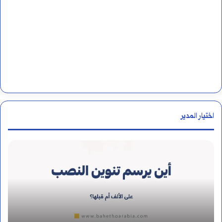
اختيار المدير
م
ن
ه
و