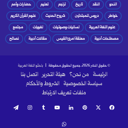
النحو
النقد
تاريخ
تراجم
تعليم
حضارات وأمم
خواطر
دروس للمبتدئين
شروح الحديث
علوم القرآن الكريم
علوم اللغة العربية
لسانيات وصوتيات
لغويات
مجتمع
مصطلحات أدبية
معلقة امرئ القيس
مقالات أدبية
نصائح
© حقوق النشر 2026، جميع الحقوق محفوظة |
باحثو اللغة العربية
الرئيسة
من نحن؟
هيئة التحرير
اتصل بنا
سياسة الخصوصية
الشروط والأحكام
ملفات تعريف الارتباط
فيسبوك
‫X
بينتيريست
لينكدإن
‫YouTube
انستقرام
تيلقرام
واتساب