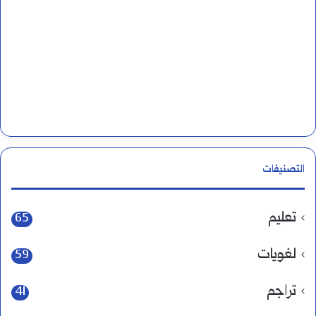
التصنيفات
تعليم
65
لغويات
59
تراجم
41