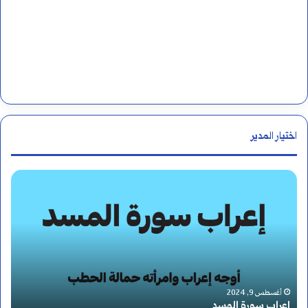
اختيار المدير
م
ع
ن
ى
ك
أغسطس 13, 2024
معنى كلمة فشرت