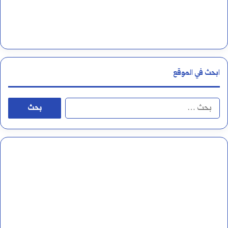
ابحث في الموقع
ا
ل
ب
ح
ث
ع