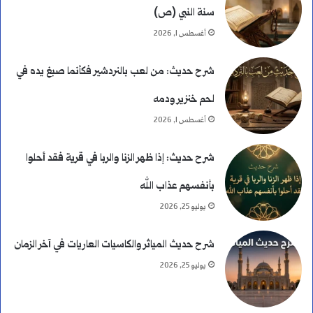
سنة النبي (ص)
ك
أغسطس 1, 2026
ا
شرح حديث: من لعب بالنردشير فكأنما صبغ يده في
م
لحم خنزير ودمه
ل
أغسطس 1, 2026
ة
شرح حديث: إذا ظهر الزنا والربا في قرية فقد أحلوا
و
بأنفسهم عذاب الله
ا
يوليو 25, 2026
ل
شرح حديث المياثر والكاسيات العاريات في آخر الزمان
ف
يوليو 25, 2026
ر
ق