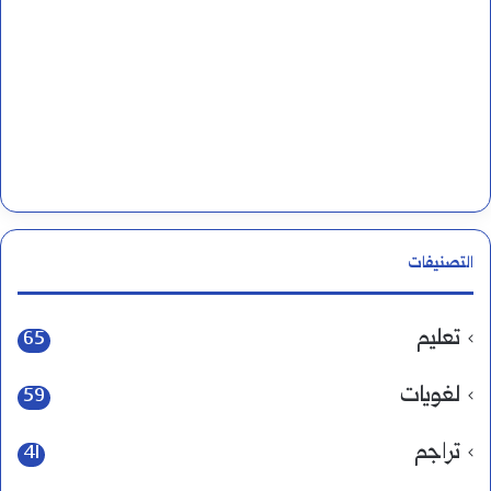
التصنيفات
تعليم
65
لغويات
59
تراجم
41