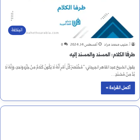
البلاغة
أ. منيب محمد مراد
أغسطس 14, 2024
0
طرفا الكلام: المسند والمسند إليه
يقول الشيخ عبد القاهر الجرجاني: “مُخْتَصَرُ كُلِّ أَمْرٍ أَنَّهُ لَا يَكُونُ كَلَامٌ مِنْ جُزْءٍ وَاحِدٍ، وَإِنَّهُ لَا
بُدَّ مِنْ مُسْنَدٍ…
أكمل القراءة »