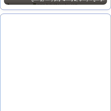
ا
م
ا
ل
ه
ن
د
ي
ة
أ
م