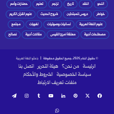
النحو
النقد
تاريخ
تراجم
تعليم
حضارات وأمم
خواطر
دروس للمبتدئين
شروح الحديث
علوم القرآن الكريم
علوم اللغة العربية
لسانيات وصوتيات
لغويات
مجتمع
مصطلحات أدبية
معلقة امرئ القيس
مقالات أدبية
نصائح
© حقوق النشر 2026، جميع الحقوق محفوظة |
باحثو اللغة العربية
الرئيسة
من نحن؟
هيئة التحرير
اتصل بنا
سياسة الخصوصية
الشروط والأحكام
ملفات تعريف الارتباط
فيسبوك
‫X
بينتيريست
لينكدإن
‫YouTube
انستقرام
تيلقرام
واتساب