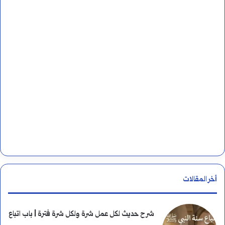
ب
ن
ي
:
ة
؟
ا
ل
ق
ص
أخر المقالات
ة
ا
شرح حديث لكل عمل شرة ولكل شرة فترة | باب اتباع
ل