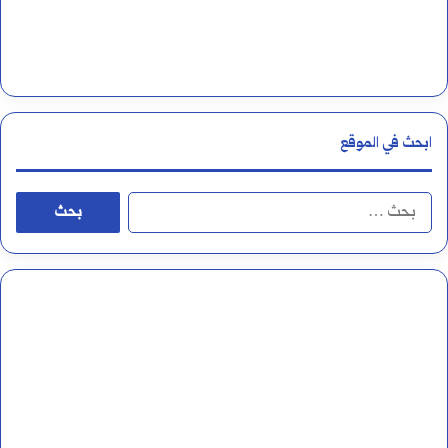
ا
ل
أ
ر
ابحث في الموقع
ق
ا
ا
م
ل
ا
ب
ل
ح
ع
ث
ر
ع