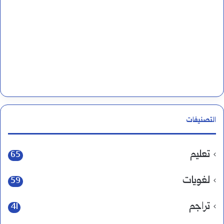
التصنيفات
تعليم
65
لغويات
59
تراجم
41