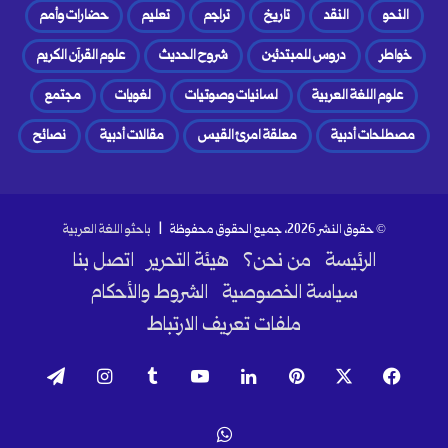
النحو
النقد
تاريخ
تراجم
تعليم
حضارات وأمم
خواطر
دروس للمبتدئين
شروح الحديث
علوم القرآن الكريم
علوم اللغة العربية
لسانيات وصوتيات
لغويات
مجتمع
مصطلحات أدبية
معلقة امرئ القيس
مقالات أدبية
نصائح
© حقوق النشر 2026، جميع الحقوق محفوظة |
باحثو اللغة العربية
الرئيسة
من نحن؟
هيئة التحرير
اتصل بنا
سياسة الخصوصية
الشروط والأحكام
ملفات تعريف الارتباط
فيسبوك
‫X
بينتيريست
لينكدإن
‫YouTube
انستقرام
تيلقرام
واتساب