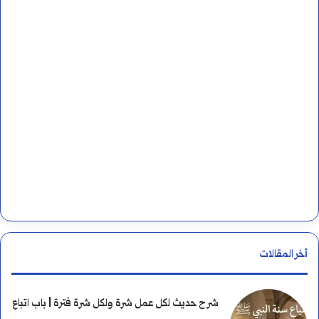
ه
ن
و
:
م
و
ا
ض
ع
ا
ل
أخر المقالات
ا
ب
شرح حديث لكل عمل شرة ولكل شرة فترة | باب اتباع
ت