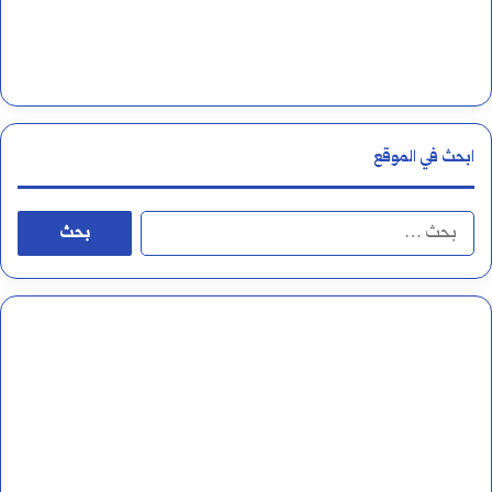
ن
و
ا
ع
ابحث في الموقع
ه
و
ا
أ
ل
ح
ب
ك
ح
ا
ث
م
ع