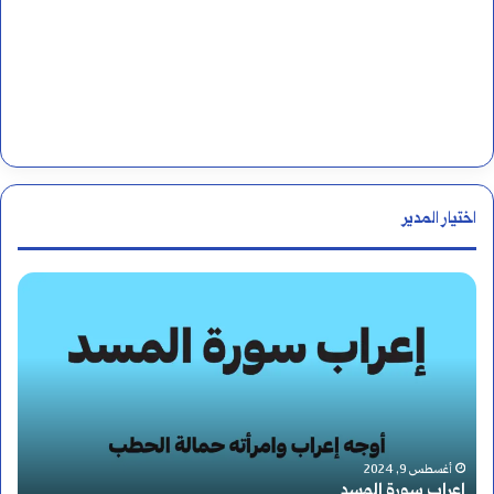
اختيار المدير
ا
ل
م
ب
ت
أغسطس 11, 2024
المبتدأ: تعريفه وأنواعه وأحكامه ومواضع الابت