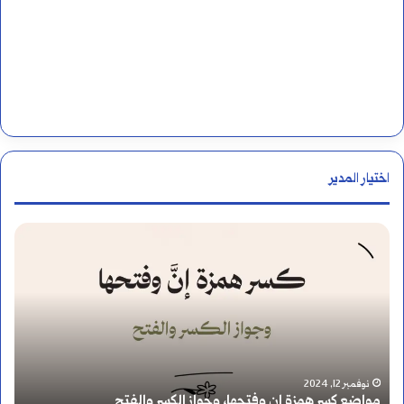
اختيار المدير
أ
ا
ي
ل
ن
أ
ي
ر
ر
ق
أغسطس 17, 2024
أين يرسم تنوين النصب على الألف أم قبلها؟
ا