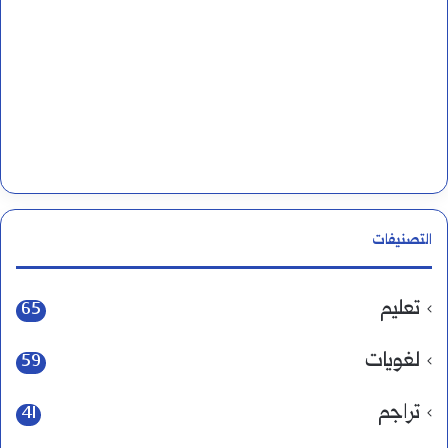
التصنيفات
تعليم
65
لغويات
59
تراجم
41