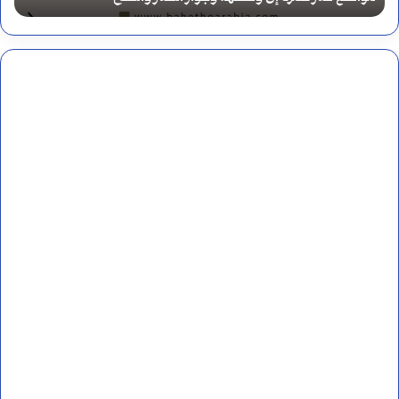
س
ا
م
م
ت
ا
ن
ل
و
ه
ي
ن
ن
د
ا
ي
ل
ة
ن
أ
ص
م