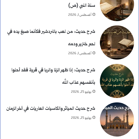
سنة النبي (ص)
ك
أغسطس 1, 2026
ا
شرح حديث: من لعب بالنردشير فكأنما صبغ يده في
م
لحم خنزير ودمه
ل
أغسطس 1, 2026
ة
شرح حديث: إذا ظهر الزنا والربا في قرية فقد أحلوا
و
بأنفسهم عذاب الله
ا
يوليو 25, 2026
ل
شرح حديث المياثر والكاسيات العاريات في آخر الزمان
ف
يوليو 25, 2026
ر
ق