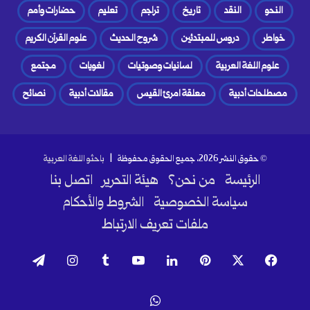
النحو
النقد
تاريخ
تراجم
تعليم
حضارات وأمم
خواطر
دروس للمبتدئين
شروح الحديث
علوم القرآن الكريم
علوم اللغة العربية
لسانيات وصوتيات
لغويات
مجتمع
مصطلحات أدبية
معلقة امرئ القيس
مقالات أدبية
نصائح
© حقوق النشر 2026، جميع الحقوق محفوظة |
باحثو اللغة العربية
الرئيسة
من نحن؟
هيئة التحرير
اتصل بنا
سياسة الخصوصية
الشروط والأحكام
ملفات تعريف الارتباط
فيسبوك
‫X
بينتيريست
لينكدإن
‫YouTube
انستقرام
تيلقرام
واتساب