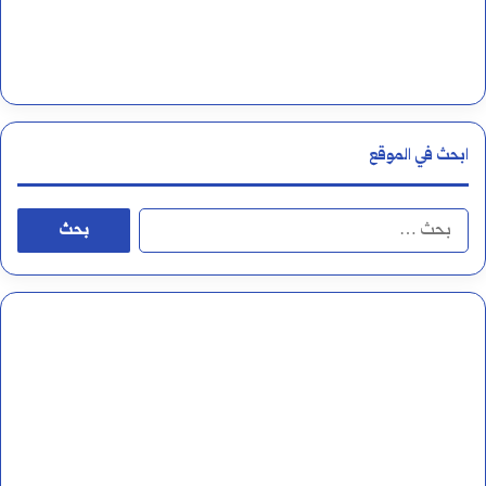
ب
ا
ع
ل
ل
أ
ى
ر
ابحث في الموقع
ا
ق
ل
ا
ا
أ
م
ل
ل
ا
ب
ف
ل
ح
أ
ع
ث
م
ر
ع