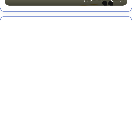
ا
م
ا
ل
ه
ن
د
ي
ة
أ
م