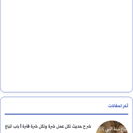
ب
ن
ي
:
ة
؟
ا
ل
ق
ص
أخر المقالات
ة
ا
شرح حديث لكل عمل شرة ولكل شرة فترة | باب اتباع
ل