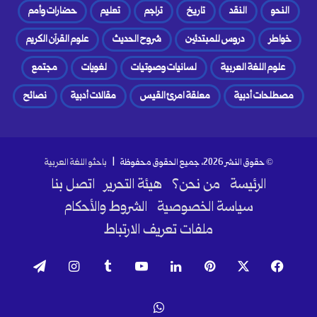
النحو
النقد
تاريخ
تراجم
تعليم
حضارات وأمم
خواطر
دروس للمبتدئين
شروح الحديث
علوم القرآن الكريم
علوم اللغة العربية
لسانيات وصوتيات
لغويات
مجتمع
مصطلحات أدبية
معلقة امرئ القيس
مقالات أدبية
نصائح
© حقوق النشر 2026، جميع الحقوق محفوظة |
باحثو اللغة العربية
الرئيسة
من نحن؟
هيئة التحرير
اتصل بنا
سياسة الخصوصية
الشروط والأحكام
ملفات تعريف الارتباط
فيسبوك
‫X
بينتيريست
لينكدإن
‫YouTube
انستقرام
تيلقرام
واتساب