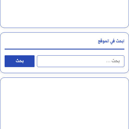
ا
ل
أ
ر
ابحث في الموقع
ق
ا
ا
م
ل
ا
ب
ل
ح
ع
ث
ر
ع