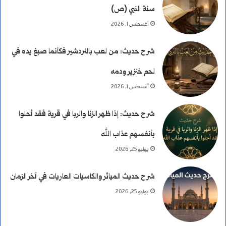
سنة النبي (ص)
ك
أغسطس 1, 2026
ا
شرح حديث: من لعب بالنردشير فكأنما صبغ يده في
م
لحم خنزير ودمه
ل
أغسطس 1, 2026
ة
شرح حديث: إذا ظهر الزنا والربا في قرية فقد أحلوا
و
بأنفسهم عذاب الله
ا
يوليو 25, 2026
ل
شرح حديث المياثر والكاسيات العاريات في آخر الزمان
ف
يوليو 25, 2026
ر
ق