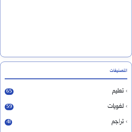
التصنيفات
تعليم
65
لغويات
59
تراجم
41