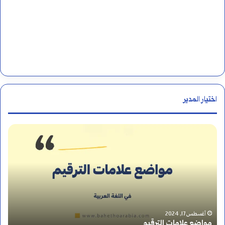
اختيار المدير
ك
ي
ف
أ
ت
أغسطس 19, 2024
كيف أتعلم النحو وأطور نفسي فيه؟