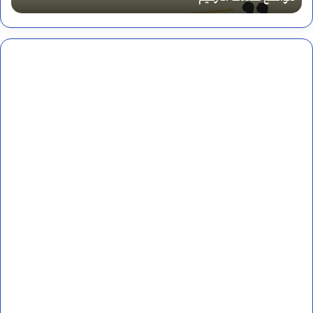
ع
ل
م
ا
ل
ن
ح
و
و
أ
ط