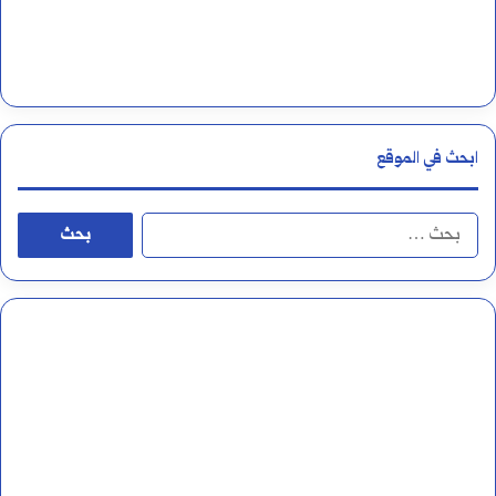
و
ر
ن
ف
ابحث في الموقع
س
ي
ا
ف
ل
ي
ب
ه
ح
؟
ث
ع