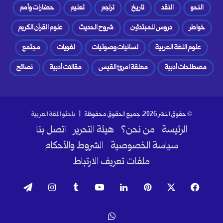
النحو
النقد
تاريخ
تراجم
تعليم
حضارات وأمم
خواطر
دروس للمبتدئين
شروح الحديث
علوم القرآن الكريم
علوم اللغة العربية
لسانيات وصوتيات
لغويات
مجتمع
مصطلحات أدبية
معلقة امرئ القيس
مقالات أدبية
نصائح
© حقوق النشر 2026، جميع الحقوق محفوظة |
باحثو اللغة العربية
الرئيسة
من نحن؟
هيئة التحرير
اتصل بنا
سياسة الخصوصية
الشروط والأحكام
ملفات تعريف الارتباط
فيسبوك
‫X
بينتيريست
لينكدإن
‫YouTube
انستقرام
تيلقرام
واتساب