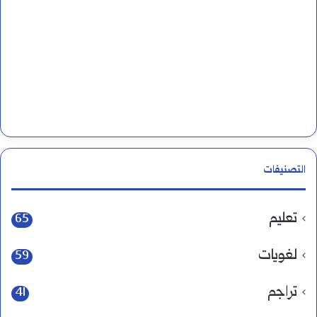
التصنيفات
تعليم
65
لغويات
59
تراجم
41