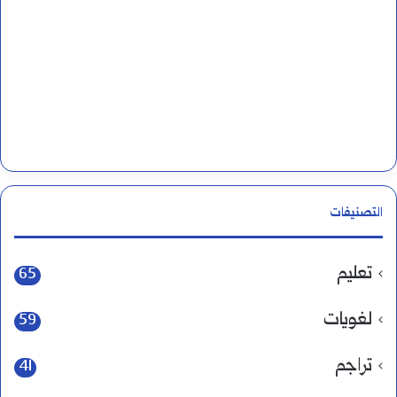
التصنيفات
تعليم
65
لغويات
59
تراجم
41