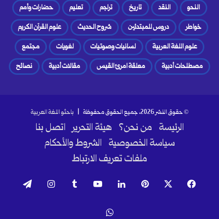
النحو
النقد
تاريخ
تراجم
تعليم
حضارات وأمم
خواطر
دروس للمبتدئين
شروح الحديث
علوم القرآن الكريم
علوم اللغة العربية
لسانيات وصوتيات
لغويات
مجتمع
مصطلحات أدبية
معلقة امرئ القيس
مقالات أدبية
نصائح
© حقوق النشر 2026، جميع الحقوق محفوظة |
باحثو اللغة العربية
الرئيسة
من نحن؟
هيئة التحرير
اتصل بنا
سياسة الخصوصية
الشروط والأحكام
ملفات تعريف الارتباط
فيسبوك
‫X
بينتيريست
لينكدإن
‫YouTube
انستقرام
تيلقرام
واتساب