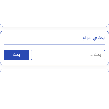
ابحث في الموقع
ا
ل
ب
ح
ث
ع