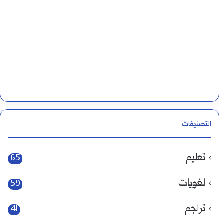
التصنيفات
تعليم
65
لغويات
59
تراجم
41