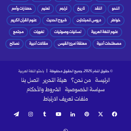
النحو
النقد
تاريخ
تراجم
تعليم
حضارات وأمم
خواطر
دروس للمبتدئين
شروح الحديث
علوم القرآن الكريم
علوم اللغة العربية
لسانيات وصوتيات
لغويات
مجتمع
مصطلحات أدبية
معلقة امرئ القيس
مقالات أدبية
نصائح
© حقوق النشر 2026، جميع الحقوق محفوظة |
باحثو اللغة العربية
الرئيسة
من نحن؟
هيئة التحرير
اتصل بنا
سياسة الخصوصية
الشروط والأحكام
ملفات تعريف الارتباط
فيسبوك
‫X
بينتيريست
لينكدإن
‫YouTube
انستقرام
تيلقرام
واتساب