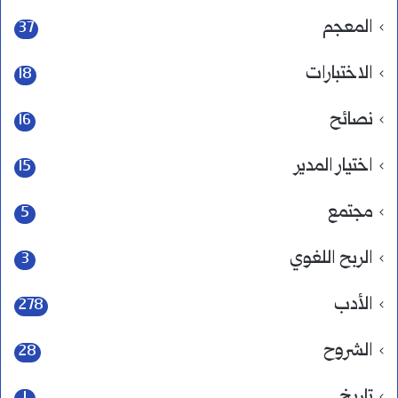
المعجم
37
الاختبارات
18
نصائح
16
اختيار المدير
15
مجتمع
5
الربح اللغوي
3
الأدب
278
الشروح
28
تاريخ