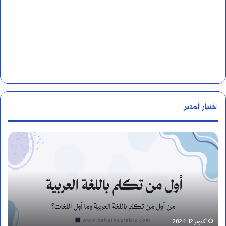
اختيار المدير
ك
ي
ف
ي
ة
أغسطس 19, 2024