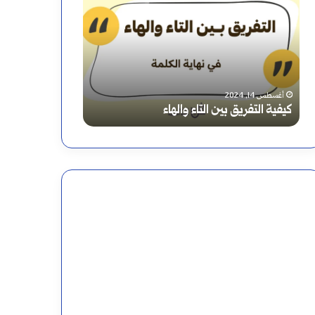
ع
ر
ا
ب
أغسطس 9, 2024
التاء والهاء
إعراب سورة المسد
س
و
ر
ة
ا
ل
م