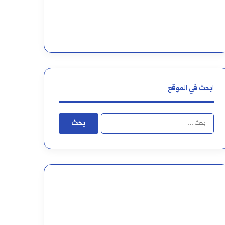
س
د
ابحث في الموقع
ا
ل
ب
ح
ث
ع